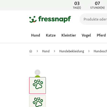
03
07
TAG(E)
STUNDE(N)
Hund
Katze
Kleintier
Vogel
Pferd
Hund
Hundebekleidung
Hundesc