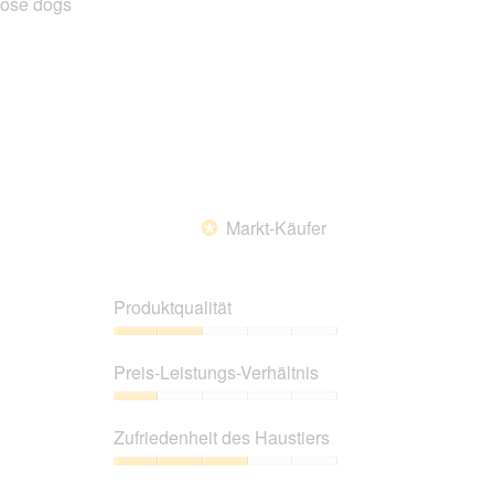
hose dogs
5
Haustiers,
5
von
5
Markt-Käufer
*
Produktqualität
Produktqualität,
2
Preis-Leistungs-Verhältnis
von
5
Preis-
Leistungs-
Zufriedenheit des Haustiers
Verhältnis,
1
Zufriedenheit