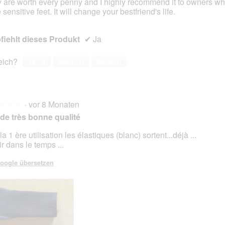
 are worth every penny and I highly recommend it to owners w
sensitive feet. It will change your bestfriend's life.
iehlt dieses Produkt
✔
Ja
reich?
Ja ·
4
Nein ·
0
Melden
·
vor 8 Monaten
★★★
★★★
de très bonne qualité
a 1 ère utilisation les élastiques (blanc) sortent...déjà ...
r dans le temps ...
en.
oogle übersetzen