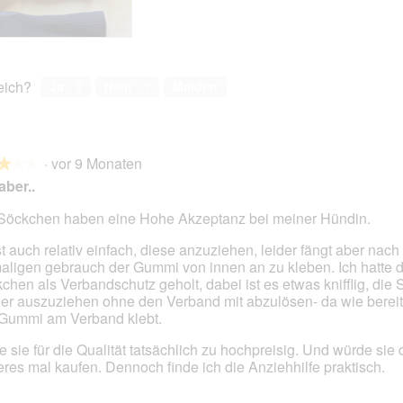
reich?
Ja ·
3
Nein ·
1
Melden
·
vor 9 Monaten
★★★
★★★
aber..
Söckchen haben eine Hohe Akzeptanz bei meiner Hündin.
en.
st auch relativ einfach, diese anzuziehen, leider fängt aber nac
aligen gebrauch der Gummi von innen an zu kleben. Ich hatte d
chen als Verbandschutz geholt, dabei ist es etwas knifflig, die
er auszuziehen ohne den Verband mit abzulösen- da wie berei
Gummi am Verband klebt.
e sie für die Qualität tatsächlich zu hochpreisig. Und würde sie 
eres mal kaufen. Dennoch finde ich die Anziehhilfe praktisch.