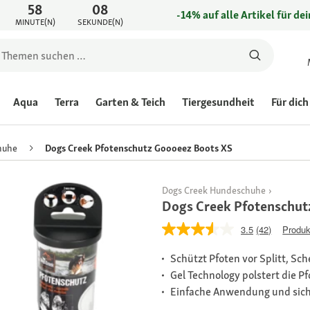
58
08
-14% auf alle Artikel für de
MINUTE(N)
SEKUNDE(N)
Aqua
Terra
Garten & Teich
Tiergesundheit
Für dich
huhe
Dogs Creek Pfotenschutz Goooeez Boots XS
Dogs Creek Hundeschuhe
Dogs Creek Pfotenschut
3.5
(42)
Produk
Schützt Pfoten vor Splitt, S
Gel Technology polstert die Pf
Einfache Anwendung und sich