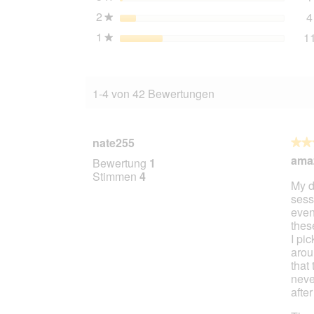
2
Sterne
4
★
1
Sterne
1
★
1-4 von 42 Bewertungen
nate255
★★
★★
4
ama
Bewertung
1
von
Stimmen
4
My d
5
sess
Stern
even
thes
I pi
arou
that
neve
afte