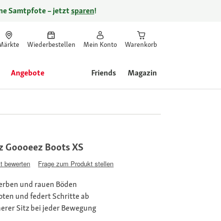
ine Samtpfote – jetzt
sparen
!
Märkte
Wiederbestellen
Mein Konto
Warenkorb
Angebote
Friends
Magazin
z Goooeez Boots XS
t bewerten
Frage zum Produkt stellen
cherben und rauen Böden
oten und federt Schritte ab
erer Sitz bei jeder Bewegung