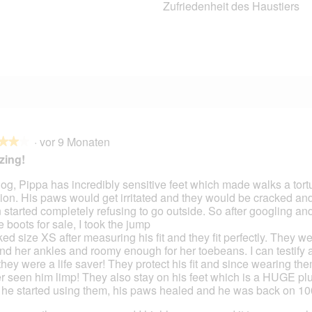
Zufriedenheit des Haustiers
4 Bewertungen mit 2 Sternen.
Auswählen, um nach Bewertungen mit 2 Sternen zu filtern.
1
11 Bewertungen mit 1 Stern.
Auswählen, um nach Bewertungen mit 1 Stern zu filtern.
·
vor 9 Monaten
★★★
★★★
zing!
og, Pippa has incredibly sensitive feet which made walks a tort
ion. His paws would get irritated and they would be cracked an
en.
 started completely refusing to go outside. So after googling an
e boots for sale, I took the jump
cked size XS after measuring his fit and they fit perfectly. They w
nd her ankles and roomy enough for her toebeans. I can testify 
 they were a life saver! They protect his fit and since wearing the
r seen him limp! They also stay on his feet which is a HUGE pl
r he started using them, his paws healed and he was back on 1