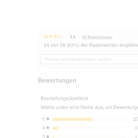
★★★★★
★★★★★
3.5
42 Bewertungen
Mit
dieser
3.5
24 von 38 (63%) der Rezensenten empfehl
von
Aktion
5
navigierst
Themen
Sternen.
du
und
Bewertungen
zu
Bewertungen
lesen
den
suchen
für
Bewertungen
Dogs
Bewertungen
Creek
Pfotenschutz
Goooeez
Beurteilungsüberblick
Boots
XS
Wähle unten eine Reihe aus, um Bewertungen
5
Sterne
2
★
4
Sterne
3
★
3
Sterne
1
★