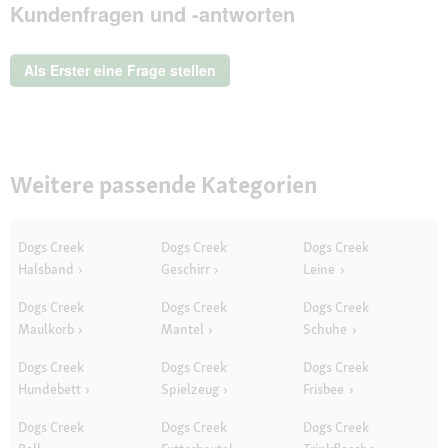
Kundenfragen und -antworten
dieser
Aktion
wird
ein
Als Erster eine Frage stellen
modales
Dialogfeld
geöffnet.
Weitere passende Kategorien
Dogs Creek
Dogs Creek
Dogs Creek
Halsband
Geschirr
Leine
Dogs Creek
Dogs Creek
Dogs Creek
Maulkorb
Mantel
Schuhe
Dogs Creek
Dogs Creek
Dogs Creek
Hundebett
Spielzeug
Frisbee
Dogs Creek
Dogs Creek
Dogs Creek