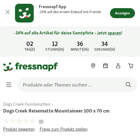
Fressnapf App
-15% auf den ersten Einkauf mit Friends
Anzeigen
-14% auf alle Artikel für deine Samtpfote – jetzt
sparen
!
02
12
36
34
TAG(E)
STUNDE(N)
MINUTE(N)
SEKUNDE(N)
Dogs Creek Hundematten
Dogs Creek Reisematte Mountaineer 100 x 70 cm
(0)
Produkt bewerten
Frage zum Produkt stellen