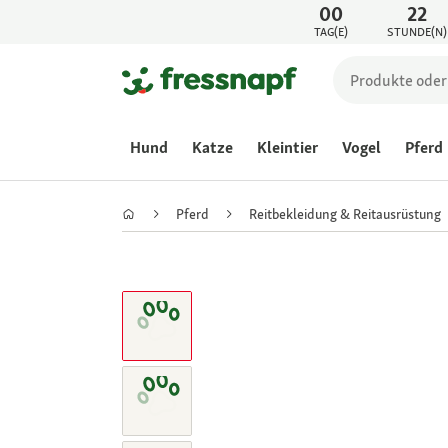
00
22
TAG(E)
STUNDE(N)
Hund
Katze
Kleintier
Vogel
Pferd
Pferd
Reitbekleidung & Reitausrüstung