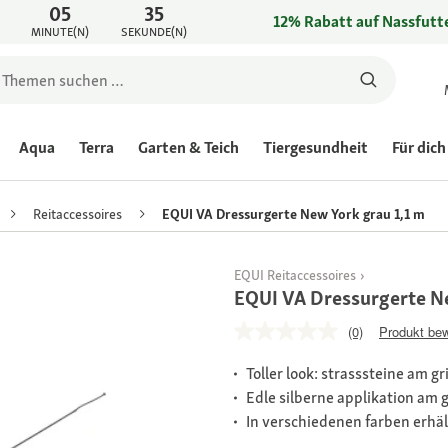
05
35
12% Rabatt auf Nassfutte
MINUTE(N)
SEKUNDE(N)
Aqua
Terra
Garten & Teich
Tiergesundheit
Für dich
Reitaccessoires
EQUI VA Dressurgerte New York grau 1,1 m
EQUI Reitaccessoires
EQUI VA Dressurgerte Ne
(0)
Produkt be
Toller look: strasssteine am gri
Edle silberne applikation am g
In verschiedenen farben erhäl