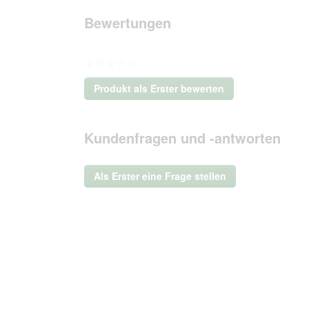
Bewertungen
★★★★★
Kein
Produkt als Erster bewerten
Beurteilungswert
.
Mit
dieser
Kundenfragen und -antworten
Aktion
wird
ein
Als Erster eine Frage stellen
modales
Dialogfeld
geöffnet.