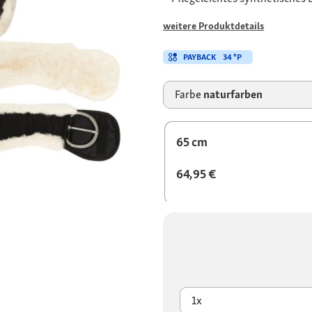
weitere Produktdetails
PAYBACK
34 °P
Farbe
naturfarben
65 cm
64,95 €
1x