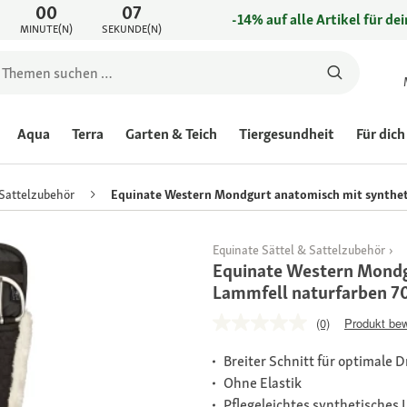
00
07
-14% auf alle Artikel für de
MINUTE(N)
SEKUNDE(N)
Aqua
Terra
Garten & Teich
Tiergesundheit
Für dich
 Sattelzubehör
Equinate Western Mondgurt anatomisch mit synthet
Equinate Sättel & Sattelzubehör
Equinate Western Mondg
Lammfell naturfarben 7
(0)
Produkt be
Breiter Schnitt für optimale 
Ohne Elastik
Pflegeleichtes synthetisches