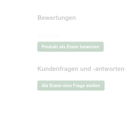
Bewertungen
★★★★★
Kein
Produkt als Erster bewerten
Beurteilungswert
.
Mit
dieser
Kundenfragen und -antworten
Aktion
wird
ein
Als Erster eine Frage stellen
modales
Dialogfeld
geöffnet.