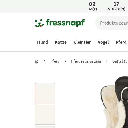
02
17
TAG(E)
STUNDE(N)
Hund
Katze
Kleintier
Vogel
Pferd
Pferd
Pferdeausrüstung
Sättel &