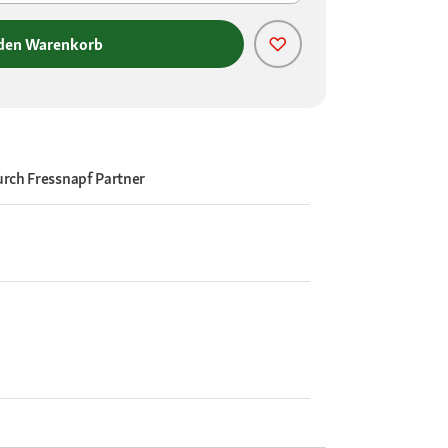
 den Warenkorb
urch
Fressnapf Partner