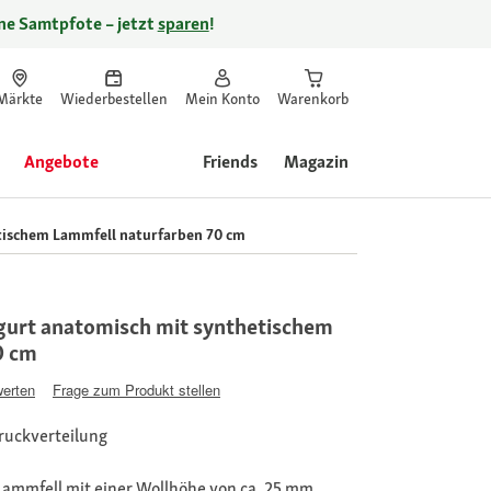
ine Samtpfote – jetzt
sparen
!
Märkte
Wiederbestellen
Mein Konto
Warenkorb
Angebote
Friends
Magazin
ischem Lammfell naturfarben 70 cm
urt anatomisch mit synthetischem
0 cm
werten
Frage zum Produkt stellen
Druckverteilung
 Lammfell mit einer Wollhöhe von ca. 25 mm