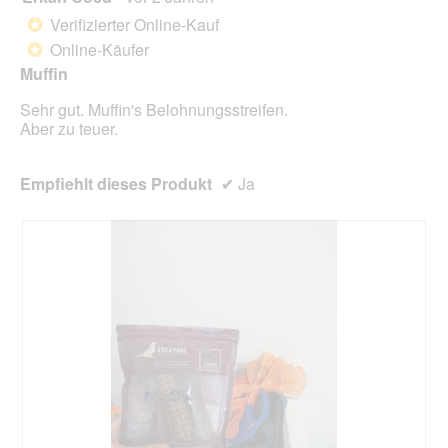
klick
von
wird
Verifizierter Online-Kauf
*
der
5
unte
Online-Käufer
*
Sternen.
aufg
Muffin
Inhal
aktua
Sehr gut. Muffin's Belohnungsstreifen.
Aber zu teuer.
Empfiehlt dieses Produkt
✔
Ja