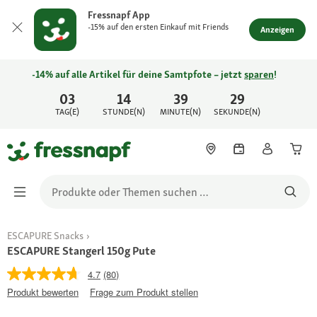
Fressnapf App
-15% auf den ersten Einkauf mit Friends
Anzeigen
-14% auf alle Artikel für deine Samtpfote – jetzt
sparen
!
03
14
39
29
TAG(E)
STUNDE(N)
MINUTE(N)
SEKUNDE(N)
ESCAPURE Snacks
ESCAPURE Stangerl 150g Pute
4.7
(80)
Produkt bewerten
Frage zum Produkt stellen