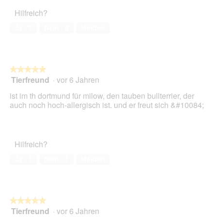
g
o
e
Hilfreich?
d
ö
a
Ja ·
7
Nein ·
0
Melden
f
l
f
e
n
s
e
D
t
i
★★★★★
★★★★★
.
a
Tierfreund
·
vor 6 Jahren
5
l
von
ist im th dortmund für milow, den tauben bullterrier, der
o
5
auch noch hoch-allergisch ist. und er freut sich &#10084;
g
Sternen.
f
e
l
d
Hilfreich?
g
Ja ·
7
Nein ·
1
Melden
e
ö
f
f
n
★★★★★
★★★★★
e
Tierfreund
·
vor 6 Jahren
5
t