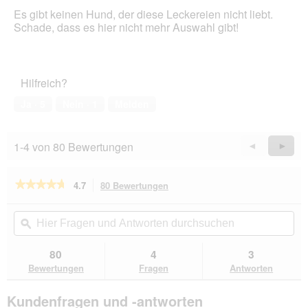
von
.
Es gibt keinen Hund, der diese Leckereien nicht liebt.
5
Schade, dass es hier nicht mehr Auswahl gibt!
Sternen.
Hilfreich?
Ja ·
5
Nein ·
1
Melden
1-4 von 80 Bewertungen
Zurück
◄
Weiter
►
Reviews
Revie
★★★★★
★★★★★
4.7
80 Bewertungen
Mit
dieser
4.7
von
Aktion
Hier
Hie
5
navigierst
Fragen
ϙ
Fra
Sternen.
du
und
un
Bewertungen
zu
Antworten
Ant
80
4
3
lesen
den
durchsuchen
du
für
Bewertungen
Fragen
Antworten
Bewertungen.
ESCAPURE
Stangerl
Kundenfragen und -antworten
150g
Pute