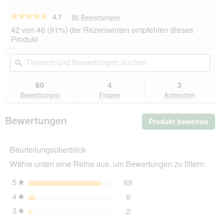
★★★★★
★★★★★
4.7
80 Bewertungen
Mit
dieser
4.7
42 von 46 (91%) der Rezensenten empfehlen dieses
von
Aktion
Produkt
5
navigierst
Sternen.
du
Themen
Th
Bewertungen
zu
und
ϙ
un
lesen
den
Bewertungen
Be
für
Bewertungen.
ESCAPURE
suchen
su
80
4
3
Stangerl
Bewertungen
Fragen
Antworten
150g
Pute
Bewertungen
Produkt bewerten
.
Mit
die
Beurteilungsüberblick
Akt
wir
Wähle unten eine Reihe aus, um Bewertungen zu filtern.
ein
mo
5
Sterne
68
68 Bewertungen mit 5 St
Auswählen, um nach Bewer
★
Dia
4
Sterne
6
geö
6 Bewertungen mit 4 Ster
Auswählen, um nach Bewer
★
3
Sterne
2
2 Bewertungen mit 3 Ster
Auswählen, um nach Bewer
★