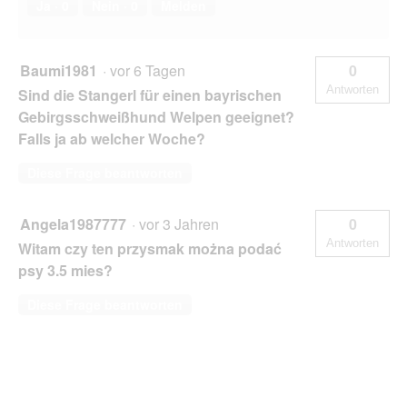
Ja ·
0
Nein ·
0
Melden
Baumi1981
·
vor 6 Tagen
0
Antworten
Sind die Stangerl für einen bayrischen
Gebirgsschweißhund Welpen geeignet?
Falls ja ab welcher Woche?
Diese Frage beantworten
Angela1987777
·
vor 3 Jahren
0
Antworten
Witam czy ten przysmak można podać
psy 3.5 mies?
Diese Frage beantworten