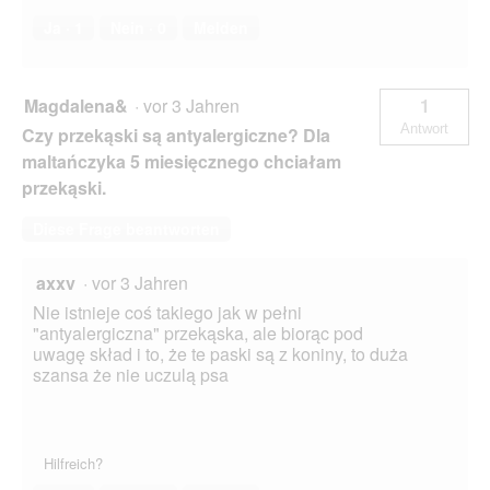
Ja ·
1
Nein ·
0
Melden
Magdalena&
·
vor 3 Jahren
1
Antwort
Czy przekąski są antyalergiczne? Dla
maltańczyka 5 miesięcznego chciałam
przekąski.
Diese Frage beantworten
axxv
·
vor 3 Jahren
Nie istnieje coś takiego jak w pełni
"antyalergiczna" przekąska, ale biorąc pod
uwagę skład i to, że te paski są z koniny, to duża
szansa że nie uczulą psa
Hilfreich?