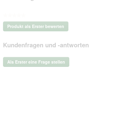
★★★★★
Kein
Produkt als Erster bewerten
Beurteilungswert
.
Mit
Kundenfragen und -antworten
dieser
Aktion
wird
ein
Als Erster eine Frage stellen
modales
Dialogfeld
geöffnet.