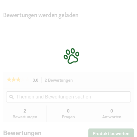
Bewertungen werden geladen
★★★★★
★★★★★
3.0
2 Bewertungen
Mit
dieser
3
von
Aktion
Themen
Th
5
navigierst
und
ϙ
un
Sternen.
du
Bewertungen
Be
Bewertungen
zu
suchen
su
2
0
0
lesen
den
für
Bewertungen
Fragen
Antworten
Bewertungen.
Gloria
Hundeleine
1.2
Bewertungen
Produkt bewerten
.
x