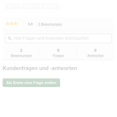
Ja ·
0
Nein ·
0
Melden
★★★★★
★★★★★
3.0
2 Bewertungen
Mit
dieser
3
von
Aktion
Hier
Hie
5
navigierst
Fragen
ϙ
Fra
Sternen.
du
und
un
Bewertungen
zu
Antworten
Ant
2
0
0
lesen
den
durchsuchen
du
für
Bewertungen
Fragen
Antworten
Bewertungen.
Gloria
Hundeleine
Kundenfragen und -antworten
1.2
x
200
cm
Als Erster eine Frage stellen
blau