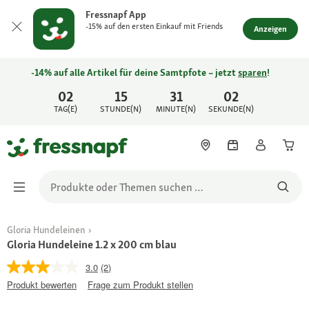
Fressnapf App
-15% auf den ersten Einkauf mit Friends
Anzeigen
-14% auf alle Artikel für deine Samtpfote – jetzt
sparen
!
02
15
31
02
TAG(E)
STUNDE(N)
MINUTE(N)
SEKUNDE(N)
Gloria Hundeleinen
Gloria Hundeleine 1.2 x 200 cm blau
3.0
(2)
Produkt bewerten
Frage zum Produkt stellen