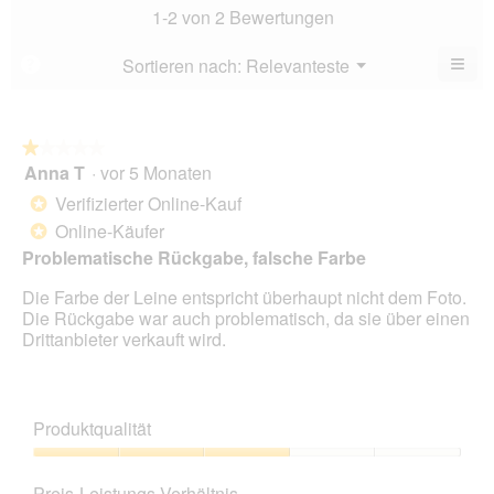
5.
Bewe
1-2 von 2 Bewertungen
2
von
≡
Menü
Sortieren nach:
Relevanteste
?
▼
5.
Wen
du
auf
die
folg
★★★★★
★★★★★
Scha
Anna T
·
vor 5 Monaten
1
klick
von
wird
Verifizierter Online-Kauf
*
der
5
unte
Online-Käufer
*
Sternen.
aufg
Problematische Rückgabe, falsche Farbe
Inhal
aktua
Die Farbe der Leine entspricht überhaupt nicht dem Foto.
Die Rückgabe war auch problematisch, da sie über einen
Drittanbieter verkauft wird.
Produktqualität
Produktqualität,
3
Preis-Leistungs-Verhältnis