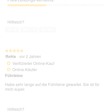
von
5
Preis-
Leistungs-
Verhältnis,
Hilfreich?
2
von
Ja ·
0
Nein ·
0
Melden
5
★★★★★
★★★★★
ReHa
·
vor 2 Jahren
5
von
Verifizierter Online-Kauf
*
5
Online-Käufer
*
Sternen.
Führleine
Habe sehr lange auf die Führleine gewartet. Sie ist für
mich super.
Hilfreich?