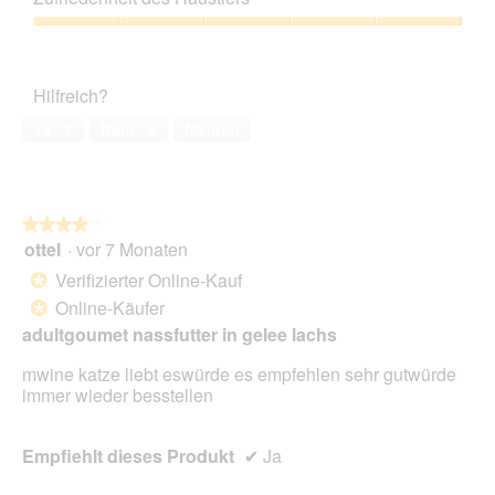
Verhältnis,
4
Zufriedenheit
von
des
5
Haustiers,
Hilfreich?
5
von
Ja ·
1
Nein ·
0
Melden
5
★★★★★
★★★★★
ottel
·
vor 7 Monaten
4
von
Verifizierter Online-Kauf
*
5
Online-Käufer
*
Sternen.
adultgoumet nassfutter in gelee lachs
mwine katze liebt eswürde es empfehlen sehr gutwürde
immer wieder besstellen
Empfiehlt dieses Produkt
✔
Ja