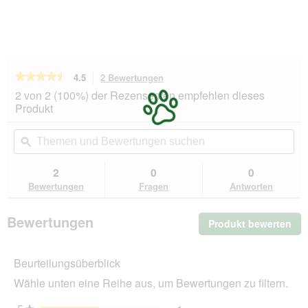
★★★★★
★★★★★
4.5
2 Bewertungen
Mit
dieser
4.5
2 von 2 (100%) der Rezensenten empfehlen dieses
von
Aktion
Produkt
5
navigierst
Sternen.
du
Themen
Th
Bewertungen
zu
und
ϙ
un
lesen
den
Bewertungen
Be
für
Bewertungen.
GOURMET
suchen
su
2
0
0
Nassfutter
Bewertungen
Fragen
Antworten
Katze,
Adult,
Revelations,
Bewertungen
Produkt bewerten
.
in
Gelee,
Mit
Lachs
die
24x57
Beurteilungsüberblick
Akt
g
wir
Wähle unten eine Reihe aus, um Bewertungen zu filtern.
ein
mo