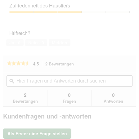
Zufriedenheit des Haustiers
Zufriedenheit
des
Haustiers,
Hilfreich?
3
von
Ja ·
0
Nein ·
0
Melden
5
★★★★★
★★★★★
4.5
2 Bewertungen
Mit
dieser
4.5
von
Aktion
Hier
Hie
5
navigierst
Fragen
ϙ
Fra
Sternen.
du
und
un
Bewertungen
zu
Antworten
Ant
2
0
0
lesen
den
durchsuchen
du
für
Bewertungen
Fragen
Antworten
Bewertungen.
GOURMET
Nassfutter
Kundenfragen und -antworten
Katze,
Adult,
Revelations,
in
Als Erster eine Frage stellen
Gelee,
Lachs