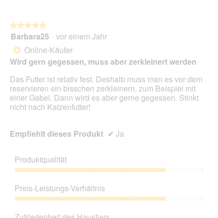
du
auf
die
folg
★★★★★
★★★★★
Scha
Barbara25
·
vor einem Jahr
5
klick
von
wird
Online-Käufer
*
der
5
unte
Wird gern gegessen, muss aber zerkleinert werden
Sternen.
aufg
Inhal
Das Futter ist relativ fest. Deshalb muss man es vor dem
aktua
reservieren ein bisschen zerkleinern, zum Beispiel mit
einer Gabel. Dann wird es aber gerne gegessen. Stinkt
nicht nach Katzenfutter!
Empfiehlt dieses Produkt
✔
Ja
Produktqualität
Produktqualität,
4
Preis-Leistungs-Verhältnis
von
5
Preis-
Leistungs-
Zufriedenheit des Haustiers