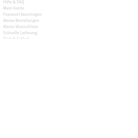
Hilfe & FAQ
Mein Konto
Passwort beantragen
Meine Bestellungen
Meine Wunschliste
Schnelle Lieferung
Click & Collect
Sichere Zahlung & Zahlungsarten
30 Tage Rückgaberecht
Newsletter
Vertrag widerrufen
Erklärung zur Barrierefreiheit
Unser Angebot
Fressnapf Friends
Aktuelle Angebote
Prospekt Angebote
Exklusive Marken
Servicewelt
Payback
Fressnapf Magazin