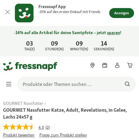
Fressnapf App
-15% auf den ersten Einkauf mit Friends
Anzeigen
-14% auf alle Artikel für deine Samtpfote – jetzt
sparen
!
03
09
09
14
TAG(E)
STUNDE(N)
MINUTE(N)
SEKUNDE(N)
GOURMET Nassfutter
GOURMET Nassfutter Katze, Adult, Revelations, in Gelee,
Lachs 24x57 g
4.5
(2)
Produkt bewerten
Frage zum Produkt stellen