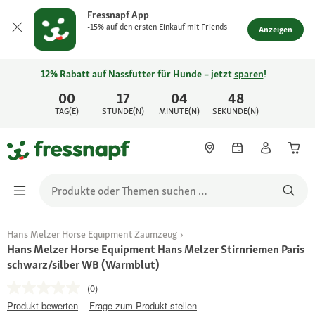
Fressnapf App
-15% auf den ersten Einkauf mit Friends
Anzeigen
12% Rabatt auf Nassfutter für Hunde – jetzt
sparen
!
00
17
04
48
TAG(E)
STUNDE(N)
MINUTE(N)
SEKUNDE(N)
Hans Melzer Horse Equipment Zaumzeug
Hans Melzer Horse Equipment Hans Melzer Stirnriemen Paris
schwarz/silber WB (Warmblut)
(0)
Produkt bewerten
Frage zum Produkt stellen