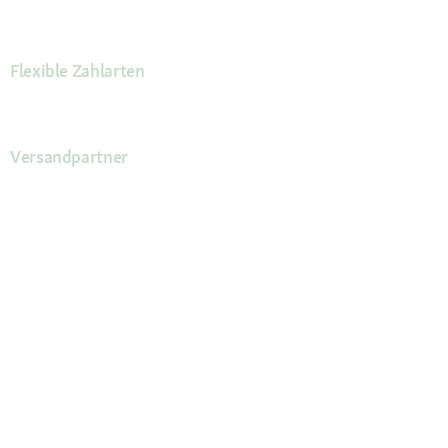
Flexible Zahlarten
Versandpartner
Deine Vorteile
Die Fressnapf App