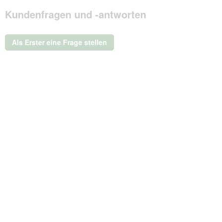
Mit
Kundenfragen und -antworten
dieser
Aktion
wird
ein
Als Erster eine Frage stellen
modales
Dialogfeld
geöffnet.