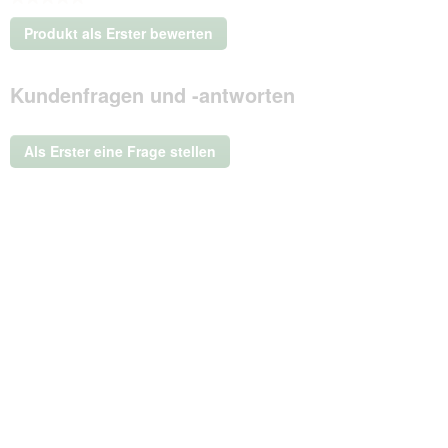
Kein
Produkt als Erster bewerten
Beurteilungswert
.
Mit
Kundenfragen und -antworten
dieser
Aktion
wird
ein
Als Erster eine Frage stellen
modales
Dialogfeld
geöffnet.