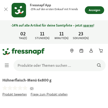
Fressnapf App
-15% auf den ersten Einkauf mit Friends
Anzeigen
-14% auf alle Artikel für deine Samtpfote – jetzt
sparen
!
02
11
11
23
TAG(E)
STUNDE(N)
MINUTE(N)
SEKUNDE(N)
Hühnerfleisch-Menü 6x800 g
(0)
Produkt bewerten
Frage zum Produkt stellen