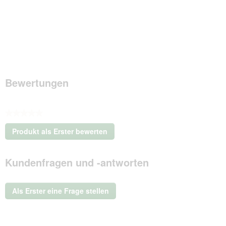
Bewertungen
★★★★★
Kein
Produkt als Erster bewerten
Beurteilungswert
.
Mit
Kundenfragen und -antworten
dieser
Aktion
wird
ein
Als Erster eine Frage stellen
modales
Dialogfeld
geöffnet.