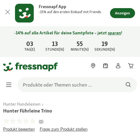
Fressnapf App
-15% auf den ersten Einkauf mit Friends
Anzeigen
-14% auf alle Artikel für deine Samtpfote – jetzt
sparen
!
03
13
55
19
TAG(E)
STUNDE(N)
MINUTE(N)
SEKUNDE(N)
Hunter Hundeleinen
Hunter Führleine Trino
(0)
Produkt bewerten
Frage zum Produkt stellen