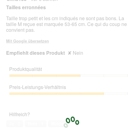
von
Tailles erronnées
5
Sternen.
Taille trop petit et les cm indiqués ne sont pas bons. La
taille M reçue est marquée 53-65 cm. Ce qui du coup ne
convient pas.
Mit Google übersetzen
Empfiehlt dieses Produkt
✘
Nein
Produktqualität
Produktqualität,
3
Preis-Leistungs-Verhältnis
von
5
Preis-
Leistungs-
Verhältnis,
Hilfreich?
4
von
Ja ·
2
Nein ·
1
Melden
5