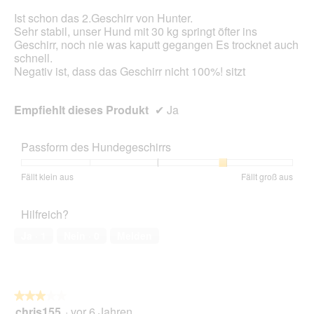
aktua
Ist schon das 2.Geschirr von Hunter.
Sehr stabil, unser Hund mit 30 kg springt öfter ins
Geschirr, noch nie was kaputt gegangen Es trocknet auch
schnell.
Negativ ist, dass das Geschirr nicht 100%! sitzt
Empfiehlt dieses Produkt
✔
Ja
Passform des Hundegeschirrs
Bewertung
Bewertung
Passform
Fällt klein aus
Fällt groß aus
von
von
des
1
5
Hundegeschirrs,
Hilfreich?
bedeutet
bedeutet
Durchschnittliche
Fällt
Fällt
Bewertung:
Ja ·
1
Nein ·
0
Melden
klein
groß
4
aus
aus
von
5.
★★★★★
★★★★★
chris155
·
vor 6 Jahren
3