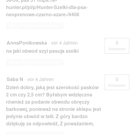
hunter.pl/pl/p/Hunter-Szelki-dla-psa-
neoprenowe-czarno-szare-/4408
Diese Frage beantworten
AnnaPonikowska
·
vor 4 Jahren
0
Antworten
na jaki obwod szyi pasuja szelki
Diese Frage beantworten
Saba N
·
vor 4 Jahren
0
Antworten
Dzień dobry, jaką jest szerokość pasków
2 cm czy 2,5 cm? Byłabym wdzięczna
również za podanie obwodu obręczy
barkowej, ponieważ na stronie sklepu jest
jedynie obwód w talii. Z góry bardzo
dziękuję za odpowiedź, Z poważaniem,
Diese Frage beantworten