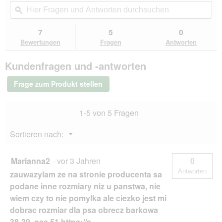
Aktion
Hier
Hie
5
navigierst
Fragen
ϙ
Fra
Sternen.
du
und
un
Bewertungen
zu
Antworten
Ant
7
5
0
lesen
den
durchsuchen
du
für
Bewertungen
Fragen
Antworten
Bewertungen.
Hunter
Geschirr
Kundenfragen und -antworten
Neopren
schwarz/
grau
Frage zum Produkt stellen
L
1-5 von 5 Fragen
Menü
Sortieren nach:
▼
Marianna2
·
vor 3 Jahren
0
Antworten
zauwazylam ze na stronie producenta sa
podane inne rozmiary niz u panstwa, nie
wiem czy to nie pomylka ale ciezko jest mi
dobrac rozmiar dla psa obrecz barkowa
38-39, pas 51 https://e-