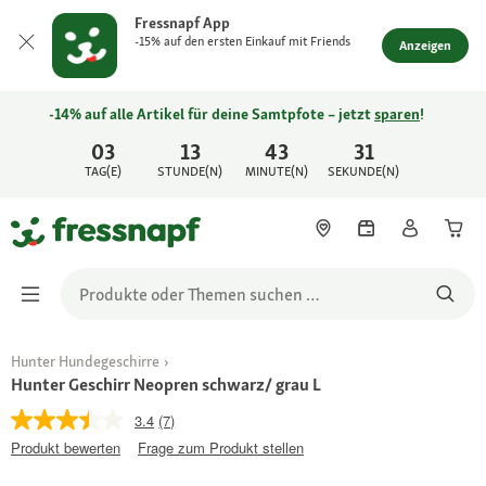
Fressnapf App
-15% auf den ersten Einkauf mit Friends
Anzeigen
-14% auf alle Artikel für deine Samtpfote – jetzt
sparen
!
03
13
43
31
TAG(E)
STUNDE(N)
MINUTE(N)
SEKUNDE(N)
Hunter Hundegeschirre
Hunter Geschirr Neopren schwarz/ grau L
3.4
(7)
Produkt bewerten
Frage zum Produkt stellen