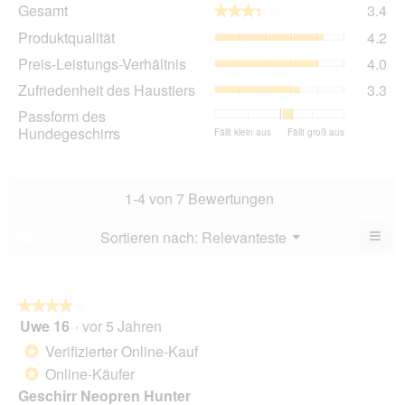
Ge
Gesamt
3.4
★★★★★
★★★★★
Dur
Pro
Produktqualität
4.2
Bew
Dur
3.4
Pre
Preis-Leistungs-Verhältnis
4.0
Bew
vo
Lei
4.2
Zuf
Zufriedenheit des Haustiers
3.3
5.
Ver
vo
de
Dur
Passform des
5.
Hau
Bew
Hundegeschirrs
Bewertung
Bewertung
Passform
Fällt klein aus
Fällt groß aus
Dur
4
von
von
des
Bew
vo
1
5
Hundegeschirrs,
3.3
5.
bedeutet
bedeutet
Durchschnittliche
vo
1-4 von 7 Bewertungen
Fällt
Fällt
Bewertung:
5.
klein
groß
3.3
≡
Menü
Sortieren nach:
Relevanteste
?
aus
aus
von
▼
5.
Wen
du
auf
die
folg
★★★★★
★★★★★
Scha
Uwe 16
·
vor 5 Jahren
4
klick
von
wird
Verifizierter Online-Kauf
*
der
5
unte
Online-Käufer
*
Sternen.
aufg
Geschirr Neopren Hunter
Inhal