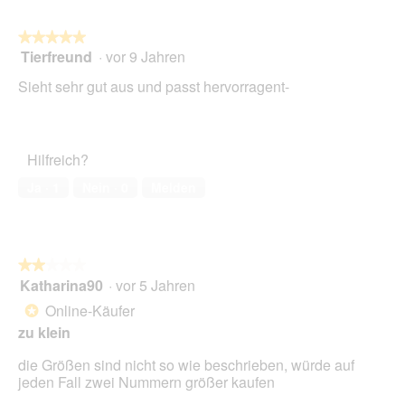
★★★★★
★★★★★
Tierfreund
·
vor 9 Jahren
5
von
Sieht sehr gut aus und passt hervorragent-
5
Sternen.
Hilfreich?
Ja ·
1
Nein ·
0
Melden
★★★★★
★★★★★
Katharina90
·
vor 5 Jahren
2
von
Online-Käufer
*
5
zu klein
Sternen.
die Größen sind nicht so wie beschrieben, würde auf
jeden Fall zwei Nummern größer kaufen