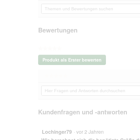
Themen
Beurteilungswert
und
für
Hunter
Bewertungen
Halsband
suchen
Neopren
Bewertungen
Reflect
BVB
45
cm
★★★★★
Kein
Produkt als Erster bewerten
Beurteilungswert
.
Mit
★★★★★
★★★★★
dieser
Kein
Aktion
Hier
Beurteilungswert
wird
Fragen
für
ein
Hunter
und
modales
Halsband
Antworten
Dialogfeld
Neopren
durchsuchen
Kundenfragen und -antworten
Reflect
geöffnet.
BVB
45
cm
Lochinger79
·
vor 2 Jahren