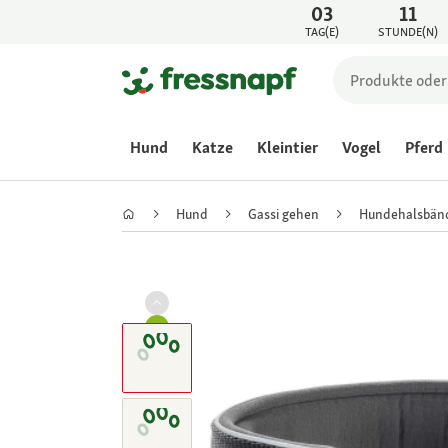
03
11
TAG(E)
STUNDE(N)
Hund
Katze
Kleintier
Vogel
Pferd
Hund
Gassi gehen
Hundehalsbän