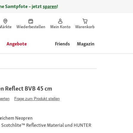
ine Samtpfote – jetzt
sparen
!
Märkte
Wiederbestellen
Mein Konto
Warenkorb
Angebote
Friends
Magazin
n Reflect BVB 45 cm
werten
Frage zum Produkt stellen
weichem Neopren
 Scotchlite™ Reflective Material und HUNTER