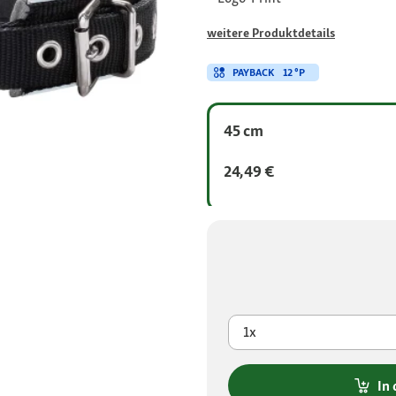
weitere Produktdetails
PAYBACK
12 °P
45 cm
24,49 €
1x
In