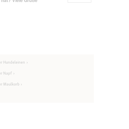
hat? Viele Grüße
er Hundeleinen
er Napf
er Maulkorb