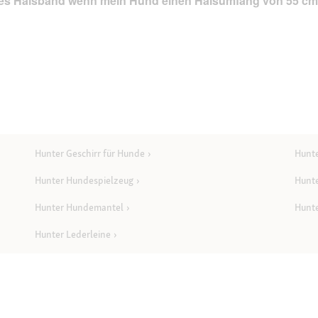
 des Halsband wenn mein Hund einen Halsumfang von 55 cm 
Hunter Geschirr für Hunde
Hunt
Hunter Hundespielzeug
Hunt
Hunter Hundemantel
Hunt
Hunter Lederleine