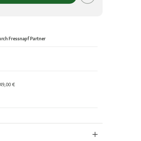
urch
Fressnapf Partner
 49,00 €