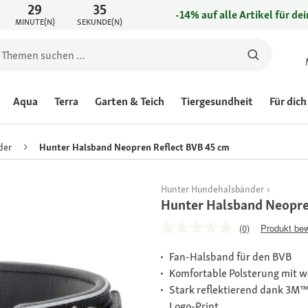
29
35
-14% auf alle Artikel für de
MINUTE(N)
SEKUNDE(N)
Aqua
Terra
Garten & Teich
Tiergesundheit
Für dich
der
Hunter Halsband Neopren Reflect BVB 45 cm
Hunter Hundehalsbänder
Hunter Halsband Neopre
(0)
Produkt be
Fan-Halsband für den BVB
Komfortable Polsterung mit 
Stark reflektierend dank 3M™
Logo-Print