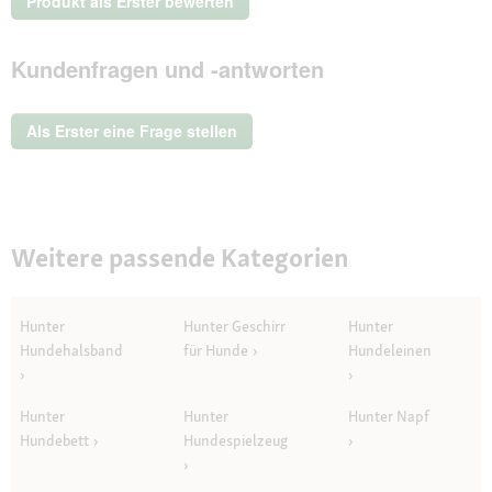
Produkt als Erster bewerten
Beurteilungswert
.
Mit
Kundenfragen und -antworten
dieser
Aktion
wird
ein
Als Erster eine Frage stellen
modales
Dialogfeld
geöffnet.
Weitere passende Kategorien
Hunter
Hunter Geschirr
Hunter
Hundehalsband
für Hunde
Hundeleinen
Hunter
Hunter
Hunter Napf
Hundebett
Hundespielzeug