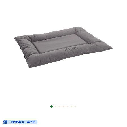
PAYBACK
42 °P