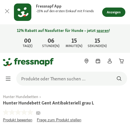
Fressnapf App
-15% auf den ersten Einkauf mit Friends
Anzeigen
12% Rabatt auf Nassfutter für Hunde – jetzt
sparen
!
00
06
15
15
TAG(E)
STUNDE(N)
MINUTE(N)
SEKUNDE(N)
Hunter Hundebetten
Hunter Hundebett Gent Antibakteriell grau L
(0)
Produkt bewerten
Frage zum Produkt stellen