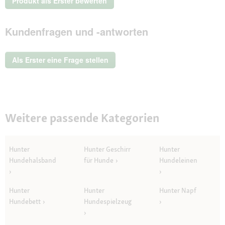
Produkt als Erster bewerten
Beurteilungswert
.
Mit
Kundenfragen und -antworten
dieser
Aktion
wird
ein
Als Erster eine Frage stellen
modales
Dialogfeld
geöffnet.
Weitere passende Kategorien
Hunter
Hunter Geschirr
Hunter
Hundehalsband
für Hunde
Hundeleinen
Hunter
Hunter
Hunter Napf
Hundebett
Hundespielzeug