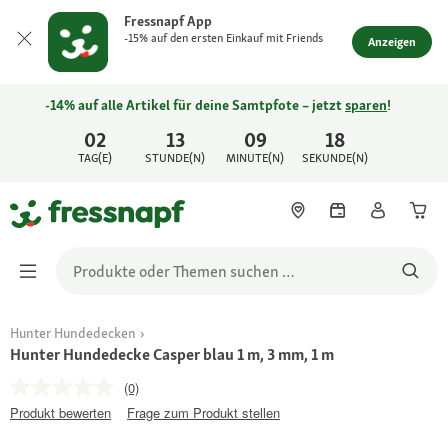
Fressnapf App
-15% auf den ersten Einkauf mit Friends
Anzeigen
-14% auf alle Artikel für deine Samtpfote – jetzt
sparen
!
02
13
09
18
TAG(E)
STUNDE(N)
MINUTE(N)
SEKUNDE(N)
Hunter Hundedecken
Hunter Hundedecke Casper blau 1 m, 3 mm, 1 m
(0)
Produkt bewerten
Frage zum Produkt stellen