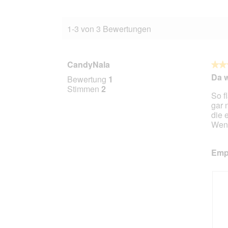
1-3 von 3 Bewertungen
CandyNala
★★
★★
5
Da w
Bewertung
1
von
Stimmen
2
So f
5
gar 
Stern
die 
Wend
Empf