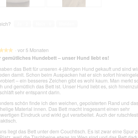
B
F
e
o
w
t
reich?
Ja ·
2
Nein ·
0
Melden
e
o
r
M
t
i
u
t
·
vor 5 Monaten
n
d
★★★
★★★
g
i
 gemütliches Hundebett – unser Hund liebt es!
z
e
u
s
haben das Bett für unseren 4-jährigen Hund gekauft und sind wir
F
e
ieden damit. Schon beim Auspacken hat er sich sofort hineingel
en.
o
r
robiert – ein besseres Zeichen gibt es wohl kaum. Man merkt so
t
A
h und gemütlich das Bett ist. Unser Hund liebt es, sich hineinz
o
k
schläft sehr entspannt darin.
2
t
nders schön finde ich den weichen, gepolsterten Rand und da
.
i
helige Material innen. Das Bett macht insgesamt einen sehr
o
wertigen Eindruck und wirkt gut verarbeitet. Auch der rutschfe
n
raktisch.
w
i
uns liegt das Bett unter dem Couchtisch. Es ist zwar eine Spur z
r
Platz, weil die Tischbeine etwas im Weg sind und das Bett dadu