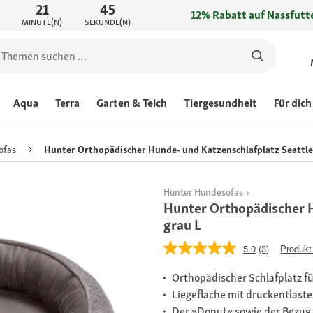
21
45
12% Rabatt auf Nassfutte
MINUTE(N)
SEKUNDE(N)
Aqua
Terra
Garten & Teich
Tiergesundheit
Für dich
ofas
Hunter Orthopädischer Hunde- und Katzenschlafplatz Seattle
Hunter Hundesofas
Hunter Orthopädischer H
grau L
5.0
(3)
Produkt
Orthopädischer Schlafplatz f
Liegefläche mit druckentla
Der »Donut« sowie der Bezug 