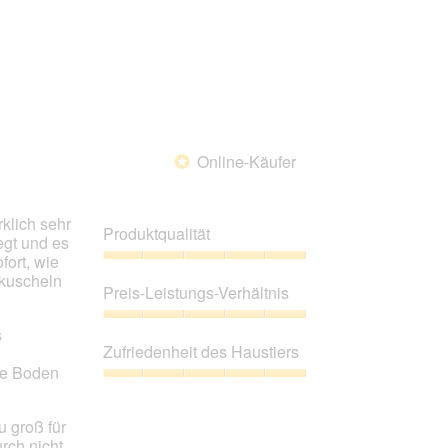
Online-Käufer
*
klich sehr
Produktqualität
egt und es
fort, wie
Produktqualität,
ukuscheln
5
Preis-Leistungs-Verhältnis
von
5
Preis-
s
Leistungs-
Zufriedenheit des Haustiers
Verhältnis,
ste Boden
5
Zufriedenheit
von
des
5
Haustiers,
u groß für
5
rch nicht