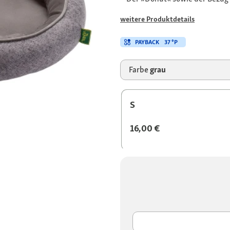
weitere Produktdetails
PAYBACK
37 °P
Farbe
grau
S
16,00 €