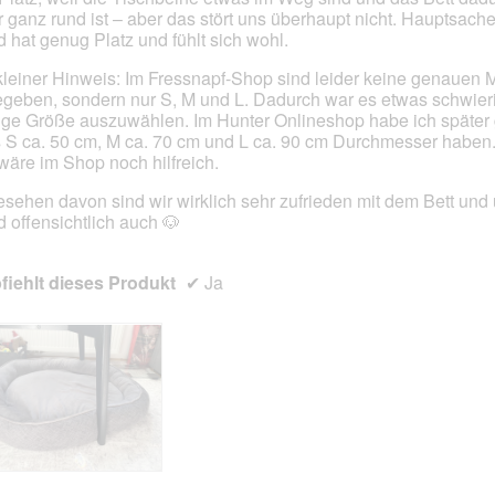
d
 ganz rund ist – aber das stört uns überhaupt nicht. Hauptsach
e
 hat genug Platz und fühlt sich wohl.
i
n
kleiner Hinweis: Im Fressnapf-Shop sind leider keine genauen
m
geben, sondern nur S, M und L. Dadurch war es etwas schwieri
o
tige Größe auszuwählen. Im Hunter Onlineshop habe ich später
d
 S ca. 50 cm, M ca. 70 cm und L ca. 90 cm Durchmesser haben
a
 wäre im Shop noch hilfreich.
l
e
sehen davon sind wir wirklich sehr zufrieden mit dem Bett und
s
 offensichtlich auch 🐶
D
i
a
iehlt dieses Produkt
✔
Ja
l
o
g
f
e
l
d
g
e
ö