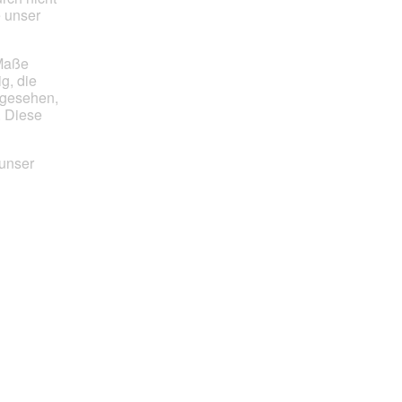
von
e unser
5
 Maße
g, die
 gesehen,
. Diese
 unser