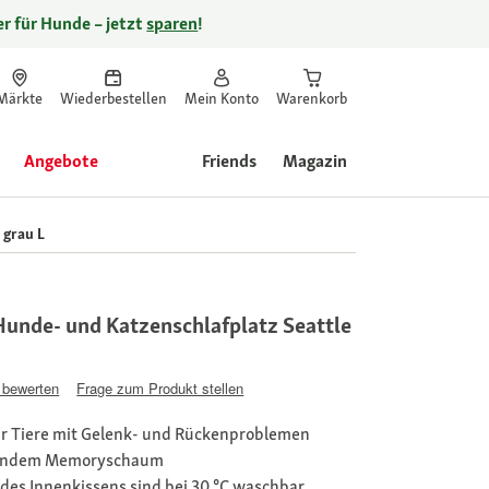
r für Hunde – jetzt
sparen
!
Märkte
Wiederbestellen
Mein Konto
Warenkorb
Angebote
Friends
Magazin
 grau L
unde- und Katzenschlafplatz Seattle
 bewerten
Frage zum Produkt stellen
ür Tiere mit Gelenk- und Rückenproblemen
stendem Memoryschaum
des Innenkissens sind bei 30 °C waschbar