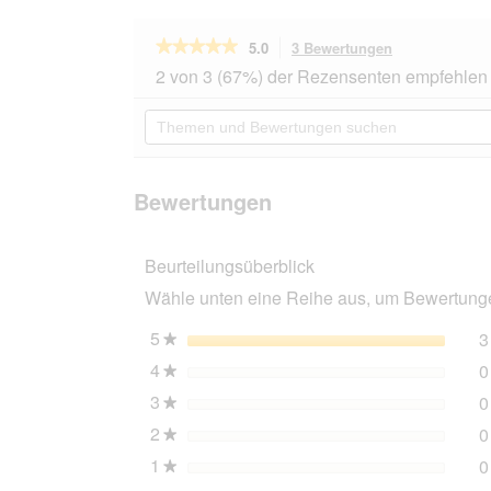
★★★★★
★★★★★
5.0
3 Bewertungen
Mit
dieser
5
2 von 3 (67%) der Rezensenten empfehlen 
von
Aktion
5
navigierst
Themen
Sternen.
du
und
Bewertungen
zu
Bewertungen
lesen
den
suchen
für
Bewertungen.
Hunter
Bewertungen
Orthopädischer
Hunde-
und
Beurteilungsüberblick
Katzenschlafplatz
Seattle
Wähle unten eine Reihe aus, um Bewertungen
grau
L
5
Sterne
3
★
4
Sterne
0
★
3
Sterne
0
★
2
Sterne
0
★
1
Sterne
0
★