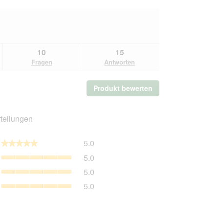
10
15
Fragen
Antworten
Produkt bewerten
.
Mit
dieser
Aktion
teilungen
wird
ein
Gesamt,
5.0
modales
★★★★★
★★★★★
Durchschnittliche
Dialogfeld
Produktqualität,
5.0
Bewertung:
geöffnet.
Durchschnittliche
5
Preis-
5.0
Bewertung:
von
Leistungs-
5
Zufriedenheit
5.0
5.
Verhältnis,
von
des
Durchschnittliche
5.
Haustiers,
Bewertung:
Durchschnittliche
5
Bewertung: