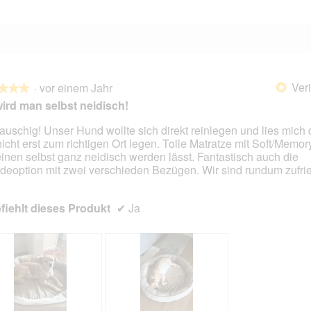
Veri
·
vor einem Jahr
*
★★★
★★★
ird man selbst neidisch!
lauschig! Unser Hund wollte sich direkt reinlegen und lies mich 
nicht erst zum richtigen Ort legen. Tolle Matratze mit Soft/Memo
en.
einen selbst ganz neidisch werden lässt. Fantastisch auch die
eoption mit zwei verschieden Bezügen. Wir sind rundum zufri
iehlt dieses Produkt
✔
Ja