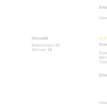
Empf
Hilf
Simcat69
★★
★★
5
Supe
Bewertungen
24
von
Stimmen
14
Supe
5
Mein
Stern
Toll
Empf
Hilf