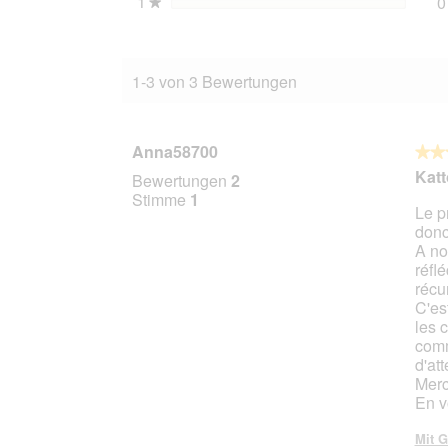
1
Sterne
0
★
1-3 von 3 Bewertungen
Anna58700
★★
★★
3
Katt
Bewertungen
2
von
Stimme
1
Le p
5
donc
Stern
A no
réfl
récu
C'es
les 
comm
d'at
Merc
En v
Mit G