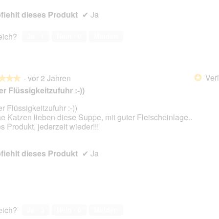
iehlt dieses Produkt
✔
Ja
reich?
Ja ·
1
Nein ·
0
Melden
Veri
·
vor 2 Jahren
*
★★★
★★★
r Flüssigkeitzufuhr :-))
r Flüssigkeitzufuhr :-))
e Katzen lieben diese Suppe, mit guter Fleischeinlage..
en.
es Produkt, jederzeit wieder!!!
iehlt dieses Produkt
✔
Ja
reich?
Ja ·
3
Nein ·
0
Melden