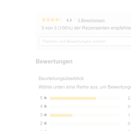
★★★★★
★★★★★
4.3
3 Bewertungen
Mit
dieser
4.3
3 von 3 (100%) der Rezensenten empfehle
von
Aktion
5
navigierst
Themen
Sternen.
du
und
Bewertungen
zu
Bewertungen
lesen
den
suchen
für
Bewertungen.
KATTOVIT
Bewertungen
Gastro
Drink
12x135
Beurteilungsüberblick
ml
Wähle unten eine Reihe aus, um Bewertungen
5
Sterne
2
★
4
Sterne
0
★
3
Sterne
1
★
2
Sterne
0
★