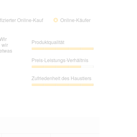
von
5
fizierter Online-Kauf
Online-Käufer
*
Wir
Produktqualität
 wir
 etwas
Produktqualität,
5
Preis-Leistungs-Verhältnis
von
5
Preis-
Leistungs-
Zufriedenheit des Haustiers
Verhältnis,
4
Zufriedenheit
von
des
5
Haustiers,
5
von
5