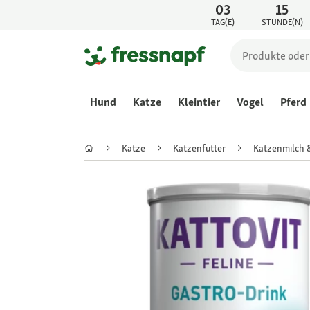
03
15
TAG(E)
STUNDE(N)
Hund
Katze
Kleintier
Vogel
Pferd
Katze
Katzenfutter
Katzenmilch 