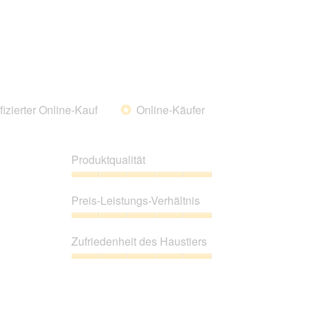
von
5
fizierter Online-Kauf
Online-Käufer
*
Produktqualität
Produktqualität,
5
Preis-Leistungs-Verhältnis
von
5
Preis-
Leistungs-
Zufriedenheit des Haustiers
Verhältnis,
5
Zufriedenheit
von
des
5
Haustiers,
5