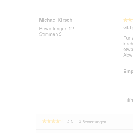
Michael Kirsch
★★
★★
5
Gut 
Bewertungen
12
von
Stimmen
3
Für 
5
koch
Stern
etwa
Abw
Empf
Hilf
★★★★★
★★★★★
4.3
3 Bewertungen
Mit
dieser
4.3
von
Aktion
Hier