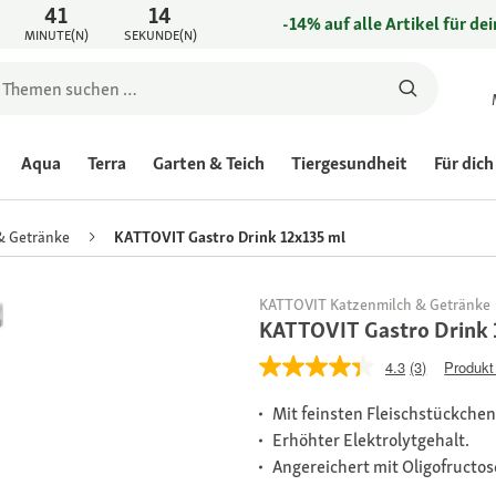
41
14
-14% auf alle Artikel für de
MINUTE(N)
SEKUNDE(N)
Aqua
Terra
Garten & Teich
Tiergesundheit
Für dich
& Getränke
KATTOVIT Gastro Drink 12x135 ml
KATTOVIT Katzenmilch & Getränke
KATTOVIT Gastro Drink 
4.3
(3)
Produkt
Mit feinsten Fleischstückchen
Erhöhter Elektrolytgehalt.
Angereichert mit Oligofructos