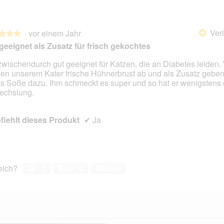
Veri
·
vor einem Jahr
*
★★★
★★★
geeignet als Zusatz für frisch gekochtes
zwischendurch gut geeignet für Katzen, die an Diabetes leiden. 
en unserem Kater frische Hühnerbrust ab und als Zusatz geben
en.
s Soße dazu. Ihm schmeckt es super und so hat er wenigstens
echslung.
iehlt dieses Produkt
✔
Ja
reich?
Ja ·
1
Nein ·
0
Melden
Hier