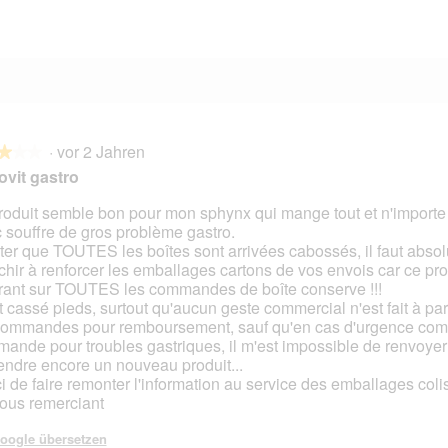
0 Bewertungen mit 1 Stern.
Auswählen, um nach Bewertungen mit 1 Stern zu filtern.
·
vor 2 Jahren
★★★
★★★
ovit gastro
roduit semble bon pour mon sphynx qui mange tout et n'importe
 souffre de gros problème gastro.
en.
ter que TOUTES les boîtes sont arrivées cabossés, il faut abso
échir à renforcer les emballages cartons de vos envois car ce pr
rant sur TOUTES les commandes de boîte conserve !!!
t cassé pieds, surtout qu'aucun geste commercial n'est fait à par
commandes pour remboursement, sauf qu'en cas d'urgence com
ande pour troubles gastriques, il m'est impossible de renvoyer
tendre encore un nouveau produit...
i de faire remonter l'information au service des emballages colis
ous remerciant
oogle übersetzen