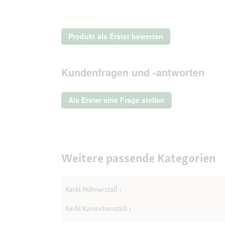
★★★★★
Kein
Produkt als Erster bewerten
Beurteilungswert
.
Mit
dieser
Kundenfragen und -antworten
Aktion
wird
ein
Als Erster eine Frage stellen
modales
Dialogfeld
geöffnet.
Weitere passende Kategorien
Kerbl Hühnerstall
Kerbl Kaninchenstall