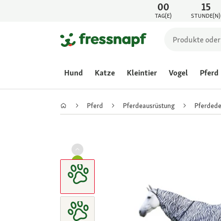
00
15
TAG(E)
STUNDE(N)
Hund
Katze
Kleintier
Vogel
Pferd
Pferd
Pferdeausrüstung
Pferded