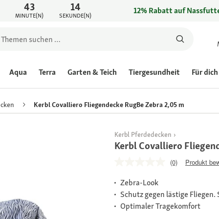
43
14
12% Rabatt auf Nassfutte
MINUTE(N)
SEKUNDE(N)
Aqua
Terra
Garten & Teich
Tiergesundheit
Für dich
ecken
Kerbl Covalliero Fliegendecke RugBe Zebra 2,05 m
Kerbl Pferdedecken
Kerbl Covalliero Fliege
(0)
Produkt be
Zebra-Look
Schutz gegen lästige Fliegen.
Optimaler Tragekomfort