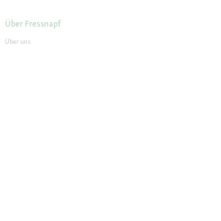
Über Fressnapf
Über uns
Karriere
Verantwortung
Tierisch Engagiert
Compliance
Marktplatz Partner werden
Presse
Anfahrt
© 2026 Fressnapf Tiernahrungs GmbH
Impressum
AGB
Datenschutz
Grounding Map
Grounding Page
Widerrufsbelehrung
Cookie Einstellungen
Die genannten Preise gelten nur für den Fressnapf-Online-Shop in