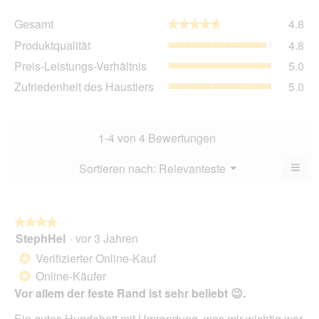
Ge
Gesamt
4.8
★★★★★
★★★★★
Dur
Pro
Produktqualität
4.8
Bew
Dur
4.8
Pre
Preis-Leistungs-Verhältnis
5.0
Bew
von
Lei
4.8
Zuf
Zufriedenheit des Haustiers
5.0
5.
Ver
von
des
Dur
5.
Hau
Bew
Dur
5
Bew
1-4 von 4 Bewertungen
von
5
5.
von
≡
Menü
Sortieren nach:
Relevanteste
?
▼
5.
Wen
du
auf
die
folg
★★★★★
★★★★★
Scha
StephHel
·
vor 3 Jahren
4
klick
von
wird
Verifizierter Online-Kauf
*
der
5
unte
Online-Käufer
*
Sternen.
aufg
Vor allem der feste Rand ist sehr beliebt 😉.
Inhal
aktua
Ein gutes Hundebett mit Umrandung, was mir wichtig war.