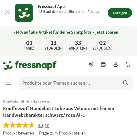
Fressnapf App
-15% auf den ersten Einkauf mit Friends
Anzeigen
-14% auf alle Artikel für deine Samtpfote – jetzt
sparen
!
01
13
33
02
TAG(E)
STUNDE(N)
MINUTE(N)
SEKUNDE(N)
Knuffelwuff Hundebetten
Knuffelwuff Hundebett Luke aus Velours mit feinem
Handwebcharakter schwarz/ rosa M-L
4.8
(4)
Produkt bewerten
Frage zum Produkt stellen