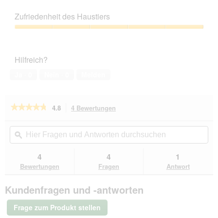
5
Preis-
Leistungs-
Zufriedenheit des Haustiers
Verhältnis,
5
Zufriedenheit
von
des
5
Haustiers,
Hilfreich?
5
von
Ja ·
0
Nein ·
0
Melden
5
★★★★★
★★★★★
4.8
4 Bewertungen
Mit
dieser
4.8
von
Aktion
Hier
Hie
5
navigierst
Fragen
ϙ
Fra
Sternen.
du
und
un
Bewertungen
zu
Antworten
Ant
4
4
1
lesen
den
durchsuchen
du
für
Bewertungen
Fragen
Antwort
Bewertungen.
Knuffelwuff
Hundebett
Kundenfragen und -antworten
Luke
aus
Velours
Frage zum Produkt stellen
mit
feinem