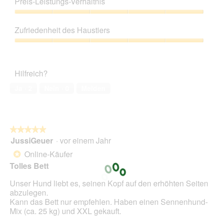
d
Preis-Leistungs-Verhältnis
u
t
von
e
n
d
5
Preis-
i
g
i
Leistungs-
n
z
e
Zufriedenheit des Haustiers
Verhältnis,
m
u
s
5
o
Zufriedenheit
F
e
von
d
des
o
r
5
a
Haustiers,
t
A
Hilfreich?
l
5
o
k
e
von
2
t
Ja ·
2
Nein ·
0
Melden
s
5
.
i
D
o
i
n
a
w
l
★★★★★
★★★★★
i
o
JussiGeuer
·
vor einem Jahr
r
5
g
d
von
Online-Käufer
*
f
e
5
Tolles Bett
e
i
Sternen.
l
n
Unser Hund liebt es, seinen Kopf auf den erhöhten Seiten
d
m
abzulegen.
g
o
Kann das Bett nur empfehlen. Haben einen Sennenhund-
e
d
Mix (ca. 25 kg) und XXL gekauft.
ö
a