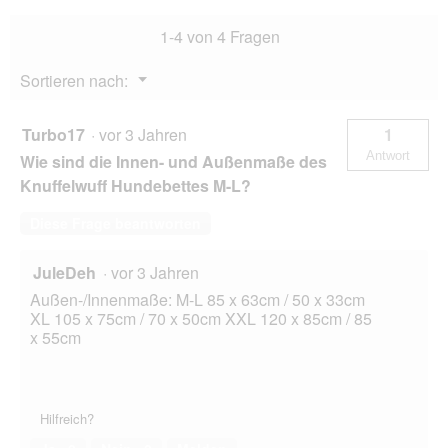
Handwebcharakter
1-4 von 4 Fragen
schwarz/
rosa
M-
Menü
Sortieren nach:
L
▼
Turbo17
·
vor 3 Jahren
1
Antwort
Wie sind die Innen- und Außenmaße des
Knuffelwuff Hundebettes M-L?
Diese Frage beantworten
JuleDeh
·
vor 3 Jahren
Außen-/Innenmaße: M-L 85 x 63cm / 50 x 33cm
XL 105 x 75cm / 70 x 50cm XXL 120 x 85cm / 85
x 55cm
Hilfreich?