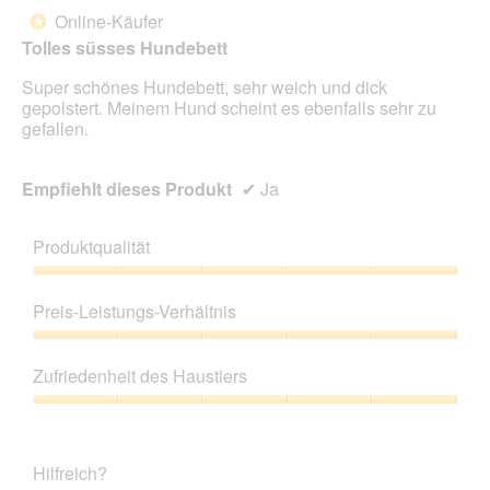
von
Online-Käufer
*
5
Tolles süsses Hundebett
Sternen.
Super schönes Hundebett, sehr weich und dick
gepolstert. Meinem Hund scheint es ebenfalls sehr zu
gefallen.
Empfiehlt dieses Produkt
✔
Ja
Produktqualität
Produktqualität,
5
Preis-Leistungs-Verhältnis
von
5
Preis-
Leistungs-
Zufriedenheit des Haustiers
Verhältnis,
5
Zufriedenheit
von
des
5
Haustiers,
Hilfreich?
5