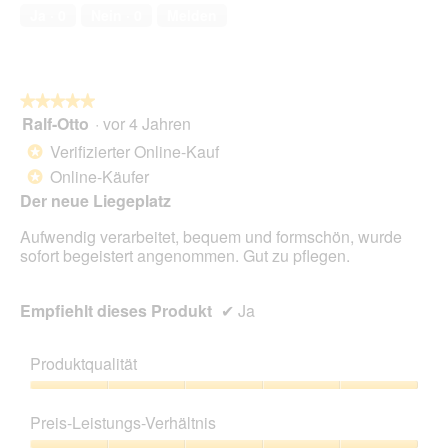
von
Ja ·
0
Nein ·
0
Melden
5
★★★★★
★★★★★
Ralf-Otto
·
vor 4 Jahren
5
von
Verifizierter Online-Kauf
*
5
Online-Käufer
*
Sternen.
Der neue Liegeplatz
Aufwendig verarbeitet, bequem und formschön, wurde
sofort begeistert angenommen. Gut zu pflegen.
Empfiehlt dieses Produkt
✔
Ja
Produktqualität
Produktqualität,
5
Preis-Leistungs-Verhältnis
von