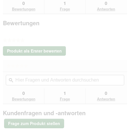
suchen
su
0
1
0
Hundebett
Bewertungen
Frage
Antworten
aus
Kunstleder
Lovelock
Bewertungen
terracotta
XL
★★★★★
Kein
Produkt als Erster bewerten
Beurteilungswert
.
Mit
★★★★★
★★★★★
dieser
Kein
Aktion
Hier
Hie
Beurteilungswert
wird
Fragen
ϙ
Fra
für
ein
Knuffelwuff
und
un
modales
orthopädisches
Antworten
Ant
0
1
0
Dialogfeld
Hundebett
durchsuchen
du
Bewertungen
Frage
Antworten
aus
geöffnet.
Kunstleder
Lovelock
Kundenfragen und -antworten
terracotta
XL
Frage zum Produkt stellen