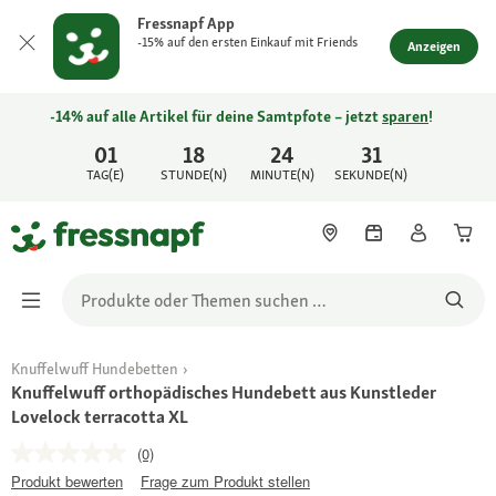
Fressnapf App
-15% auf den ersten Einkauf mit Friends
Anzeigen
-14% auf alle Artikel für deine Samtpfote – jetzt
sparen
!
01
18
24
31
TAG(E)
STUNDE(N)
MINUTE(N)
SEKUNDE(N)
Knuffelwuff Hundebetten
Knuffelwuff orthopädisches Hundebett aus Kunstleder
Lovelock terracotta XL
(0)
Produkt bewerten
Frage zum Produkt stellen