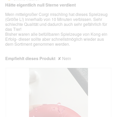
5
f
e
Hätte eigentlich null Sterne verdient
Sternen.
n
s
e
Mein mittelgroßer Corgi mischling hat dieses Spielzeug
D
t
(Größe L!) innerhalb von 10 Minuten verbissen. Sehr
i
.
schlechte Qualität und dadurch auch sehr gefährlich für
a
das Tier!
l
Bisher waren alle befüllbaren Spielzeuge von Kong ein
o
Erfolg- dieser sollte aber schnellstmöglich wieder aus
g
dem Sortiment genommen werden.
f
e
l
Empfiehlt dieses Produkt
✘
Nein
d
g
e
ö
f
f
n
e
t
.