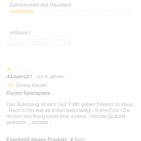
l
Leistungs-
n
z
e
Zufriedenheit des Haustiers
d
Verhältnis,
m
u
s
g
1
o
Zufriedenheit
F
e
e
von
d
des
o
r
ö
5
a
Haustiers,
t
A
f
Hilfreich?
l
1
o
k
f
e
von
3
t
Ja ·
1
Nein ·
0
Melden
n
s
5
.
i
e
D
o
t
i
n
.
a
w
l
★★★★★
★★★★★
i
o
Akitainu01
·
vor 6 Jahren
r
1
g
d
von
Online-Käufer
*
f
e
5
Kurzer Spielspass
e
i
Sternen.
l
n
Das Spielzeug ist sehr laut !!! Wir gaben Fliesen im Haus
d
m
. Nach 5 min war es schon beschädigt . Siehe Foto ! Da
g
o
ist man von Kong sonst eine andere , robuste Qualität
e
d
gewohnt ... schade ..
ö
a
f
l
f
e
Empfiehlt dieses Produkt
✘
Nein
n