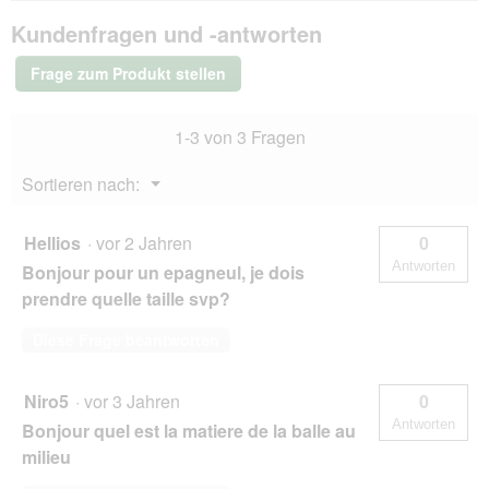
ö
a
Spielzeug
f
l
Kundenfragen und -antworten
Gyro
f
e
L
n
s
Frage zum Produkt stellen
e
D
t
i
.
a
1-3 von 3 Fragen
l
o
Menü
Sortieren nach:
g
▼
f
e
Hellios
·
vor 2 Jahren
0
l
Antworten
Bonjour pour un epagneul, je dois
d
g
prendre quelle taille svp?
e
ö
Diese Frage beantworten
f
f
n
Niro5
·
vor 3 Jahren
0
e
Antworten
Bonjour quel est la matiere de la balle au
t
milieu
.