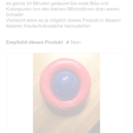
o
es ganze 20 Minuten gedauert bis erste Biss und
g
Kratzspuren von den kleinen Milchzähnen dran waren.
f
Schade!
e
Vielleicht wäre es ja möglich dieses Produkt in diesem
l
festeren Kautschukmaterial herzustellen.
d
g
Empfiehlt dieses Produkt
✘
Nein
e
ö
f
f
n
e
t
.