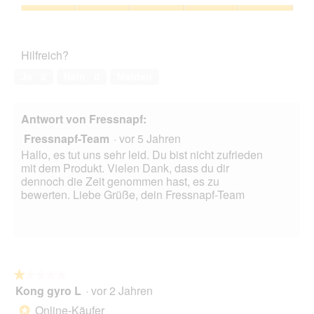
Verhältnis,
t
e
n
d
1
Zufriedenheit
e
i
u
i
von
des
n
n
r
e
5
Haustiers,
m
b
s
Hilfreich?
5
o
i
e
von
d
l
r
Ja ·
8
Nein ·
0
Melden
5
a
l
A
l
i
k
e
g
t
Antwort von Fressnapf:
s
u
i
D
Fressnapf-Team
·
vor 5 Jahren
n
o
i
d
n
Hallo, es tut uns sehr leid. Du bist nicht zufrieden
a
s
w
mit dem Produkt. Vielen Dank, dass du dir
l
c
i
dennoch die Zeit genommen hast, es zu
o
h
r
bewerten. Liebe Grüße, dein Fressnapf-Team
g
r
d
f
o
e
e
t
i
l
t
n
d
i
m
g
g
o
★★★★★
★★★★★
e
d
Kong gyro L
·
vor 2 Jahren
1
ö
a
von
Online-Käufer
f
*
l