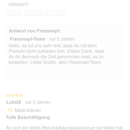
t
A
Hilfreich?
l
4
o
k
e
von
2
t
Ja ·
4
Nein ·
1
Melden
s
5
.
i
D
o
i
n
Antwort von Fressnapf:
a
w
l
Fressnapf-Team
·
vor 5 Jahren
i
o
r
Hallo, es tut uns sehr leid, dass du mit dem
g
d
Produkt nicht zufrieden bist. Vielen Dank, dass
f
e
du dir dennoch die Zeit genommen hast, es zu
e
i
bewerten. Liebe Grüße, dein Fressnapf-Team
l
n
d
m
g
o
e
d
ö
a
f
l
★★★★★
★★★★★
f
e
Loki36
·
vor 5 Jahren
4
n
s
von
e
Markt-Käufer
D
*
5
t
i
Tolle Beschäftigung
Sternen.
.
a
l
An sich ein tolles Beschädigungsspielzeug nur leider hat