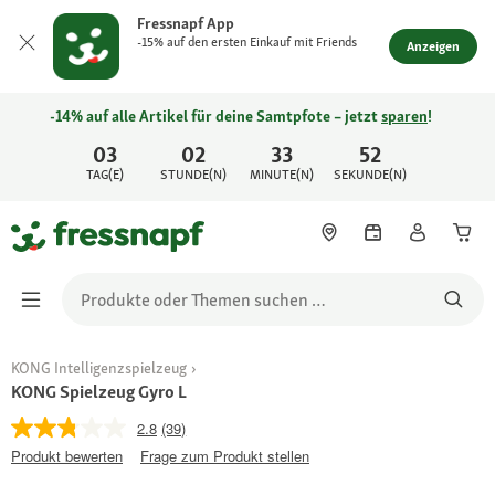
Fressnapf App
-15% auf den ersten Einkauf mit Friends
Anzeigen
-14% auf alle Artikel für deine Samtpfote – jetzt
sparen
!
03
02
33
52
TAG(E)
STUNDE(N)
MINUTE(N)
SEKUNDE(N)
KONG Intelligenzspielzeug
KONG Spielzeug Gyro L
2.8
(39)
Produkt bewerten
Frage zum Produkt stellen