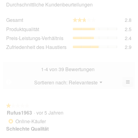
Durchschnittliche Kundenbeurteilungen
Ge
Gesamt
2.8
★★★★★
★★★★★
Dur
Pro
Produktqualität
2.5
Bew
Dur
2.8
Pre
Preis-Leistungs-Verhältnis
2.4
Bew
von
Lei
2.5
Zuf
Zufriedenheit des Haustiers
2.9
5.
Ver
von
des
Dur
5.
Hau
Bew
Dur
2.4
Bew
1-4 von 39 Bewertungen
von
2.9
5.
von
≡
Menü
Sortieren nach:
Relevanteste
?
▼
5.
Wen
du
auf
die
folg
★★★★★
★★★★★
Scha
Rufus1963
·
vor 5 Jahren
1
klick
von
wird
Online-Käufer
*
der
5
unte
Schlechte Qualität
Sternen.
aufg
Inhal