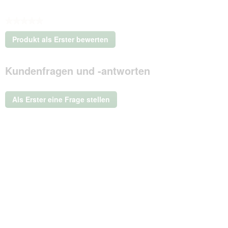
★★★★★
Kein
Produkt als Erster bewerten
Beurteilungswert
.
Mit
Kundenfragen und -antworten
dieser
Aktion
wird
ein
Als Erster eine Frage stellen
modales
Dialogfeld
geöffnet.