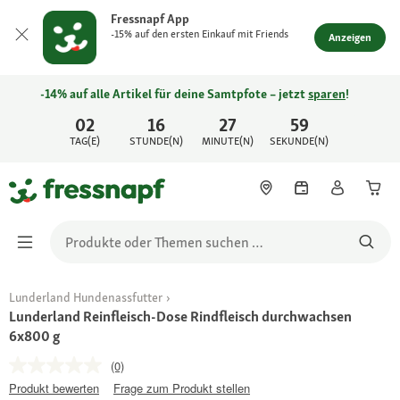
Fressnapf App
-15% auf den ersten Einkauf mit Friends
Anzeigen
-14% auf alle Artikel für deine Samtpfote – jetzt
sparen
!
02
16
27
59
TAG(E)
STUNDE(N)
MINUTE(N)
SEKUNDE(N)
Lunderland Hundenassfutter
Lunderland Reinfleisch-Dose Rindfleisch durchwachsen
6x800 g
(0)
Produkt bewerten
Frage zum Produkt stellen