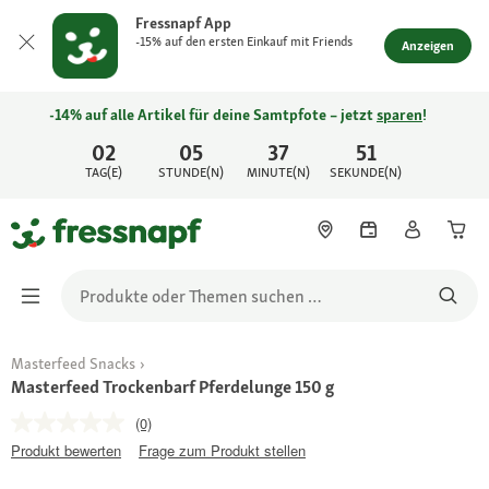
Fressnapf App
-15% auf den ersten Einkauf mit Friends
Anzeigen
-14% auf alle Artikel für deine Samtpfote – jetzt
sparen
!
02
05
37
51
TAG(E)
STUNDE(N)
MINUTE(N)
SEKUNDE(N)
Masterfeed Snacks
Masterfeed Trockenbarf Pferdelunge 150 g
(0)
Produkt bewerten
Frage zum Produkt stellen