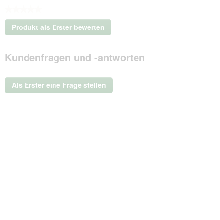
★★★★★
Kein
Produkt als Erster bewerten
Beurteilungswert
.
Mit
Kundenfragen und -antworten
dieser
Aktion
wird
ein
Als Erster eine Frage stellen
modales
Dialogfeld
geöffnet.