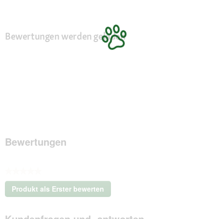
Bewertungen werden geladen
Bewertungen
★★★★★
Kein
Produkt als Erster bewerten
Beurteilungswert
.
Mit
Kundenfragen und -antworten
dieser