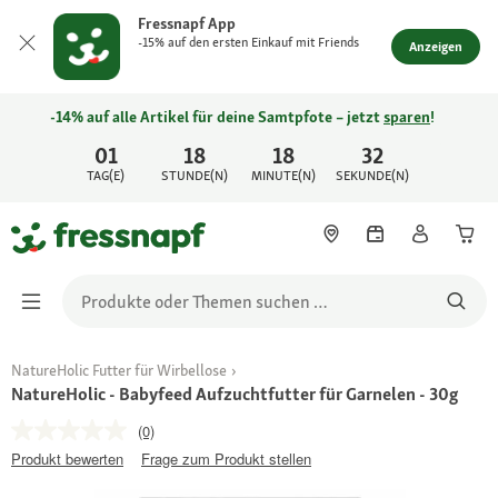
Fressnapf App
-15% auf den ersten Einkauf mit Friends
Anzeigen
-14% auf alle Artikel für deine Samtpfote – jetzt
sparen
!
01
18
18
32
TAG(E)
STUNDE(N)
MINUTE(N)
SEKUNDE(N)
NatureHolic Futter für Wirbellose
NatureHolic - Babyfeed Aufzuchtfutter für Garnelen - 30g
(0)
Produkt bewerten
Frage zum Produkt stellen