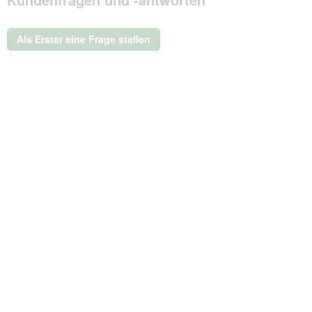
Aktion
wird
ein
Als Erster eine Frage stellen
modales
Dialogfeld
geöffnet.