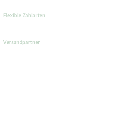
Flexible Zahlarten
Versandpartner
Deine Vorteile
Die Fressnapf App