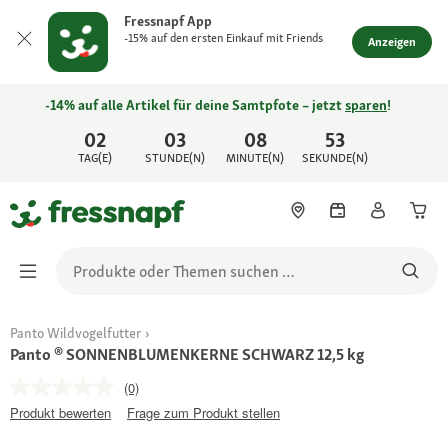
Fressnapf App
-15% auf den ersten Einkauf mit Friends
Anzeigen
-14% auf alle Artikel für deine Samtpfote – jetzt
sparen
!
02
03
08
53
TAG(E)
STUNDE(N)
MINUTE(N)
SEKUNDE(N)
Panto Wildvogelfutter
Panto ® SONNENBLUMENKERNE SCHWARZ 12,5 kg
(0)
Produkt bewerten
Frage zum Produkt stellen