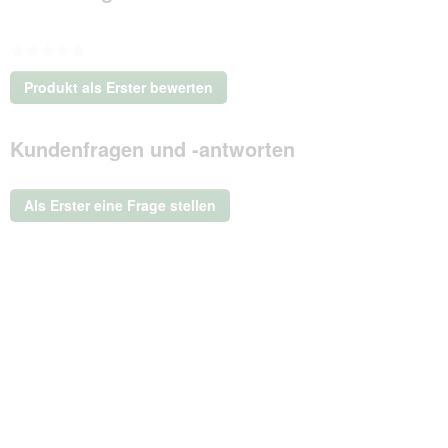
★★★★★
Kein
Produkt als Erster bewerten
Beurteilungswert
.
Mit
Kundenfragen und -antworten
dieser
Aktion
wird
ein
Als Erster eine Frage stellen
modales
Dialogfeld
geöffnet.