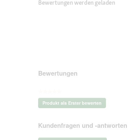
Bewertungen werden geladen
Bewertungen
★★★★★
Kein
Produkt als Erster bewerten
Beurteilungswert
.
Mit
dieser
Kundenfragen und -antworten
Aktion
wird
ein