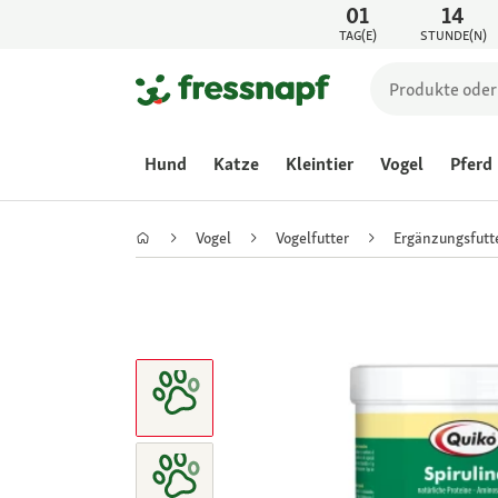
01
14
TAG(E)
STUNDE(N)
Hund
Katze
Kleintier
Vogel
Pferd
Vogel
Vogelfutter
Ergänzungsfutt