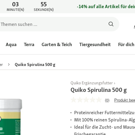
03
55
-14% auf alle Artikel für de
MINUTE(N)
SEKUNDE(N)
Aqua
Terra
Garten & Teich
Tiergesundheit
Für dich
er
Quiko Spirulina 500 g
Quiko Ergänzungsfutter
Quiko Spirulina 500 g
(0)
Produkt be
Proteinreicher Futtermittelzus
Mit 100% reinen Spirulina-Al
Ideal für die Zucht- und Maus
Frischegarantie