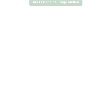
Als Erster eine Frage stellen
modales
Dialogfeld
geöffnet.