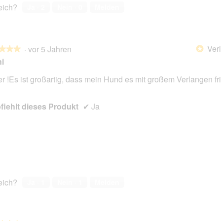
reich?
Ja ·
2
Nein ·
0
Melden
Veri
·
vor 5 Jahren
*
★★★
★★★
i
r !Es ist großartig, dass mein Hund es mit großem Verlangen fri
en.
iehlt dieses Produkt
✔
Ja
reich?
Ja ·
1
Nein ·
1
Melden