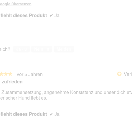
oogle übersetzen
iehlt dieses Produkt
✔
Ja
reich?
Ja ·
3
Nein ·
0
Melden
Veri
·
vor 5 Jahren
*
★★★
★★★
 zufrieden
 Zusammensetzung, angenehme Konsistenz und unser dich et
erischer Hund liebt es.
en.
iehlt dieses Produkt
✔
Ja