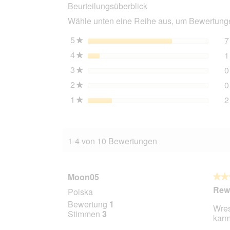
Beurteilungsüberblick
Junior,
Kalb
Wähle unten eine Reihe aus, um Bewertungen
und
Huhn
12x300
5
Sterne
7
★
g
4
Sterne
1
★
3
Sterne
0
★
2
Sterne
0
★
1
Sterne
2
★
1-4 von 10 Bewertungen
Moon05
★★
★★
5
Rew
Polska
von
Bewertung
1
Wres
5
Stimmen
3
karm
Stern