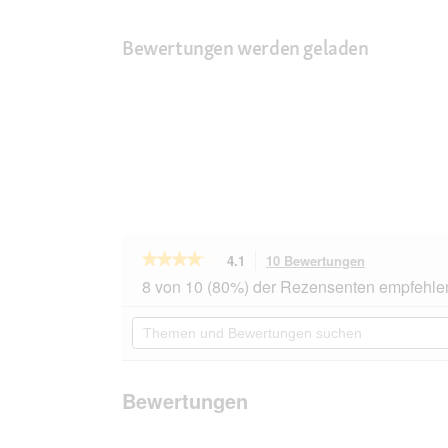
Bewertungen werden geladen
★★★★★
★★★★★
4.1
10 Bewertungen
Mit
dieser
4.1
8 von 10 (80%) der Rezensenten empfehle
von
Aktion
5
navigierst
Themen
Sternen.
du
und
Bewertungen
zu
Bewertungen
lesen
den
suchen
für
Bewertungen
REAL
Bewertungen
NATURE
Nassfutter
Hund,