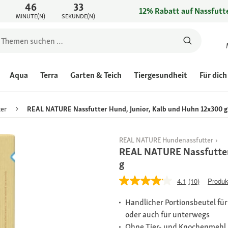
46
33
12% Rabatt auf Nassfutte
MINUTE(N)
SEKUNDE(N)
Aqua
Terra
Garten & Teich
Tiergesundheit
Für dich
er
REAL NATURE Nassfutter Hund, Junior, Kalb und Huhn 12x300 g
REAL NATURE Hundenassfutter
REAL NATURE Nassfutter
g
4.1
(10)
Produk
Handlicher Portionsbeutel für
oder auch für unterwegs
Ohne Tier- und Knochenmehl