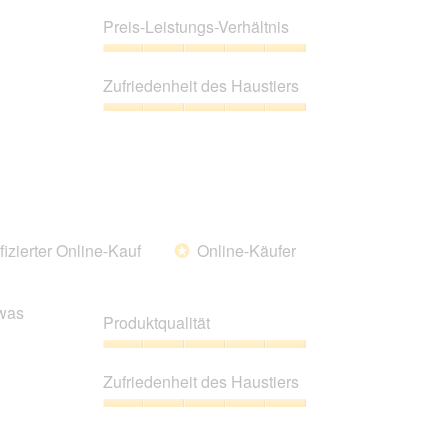
Produktqualität,
aktualisiert.
5
Preis-Leistungs-Verhältnis
von
5
Preis-
Leistungs-
Zufriedenheit des Haustiers
Verhältnis,
5
Zufriedenheit
von
des
5
Haustiers,
5
von
5
fizierter Online-Kauf
Online-Käufer
*
was
Produktqualität
Produktqualität,
5
Zufriedenheit des Haustiers
von
5
Zufriedenheit
des