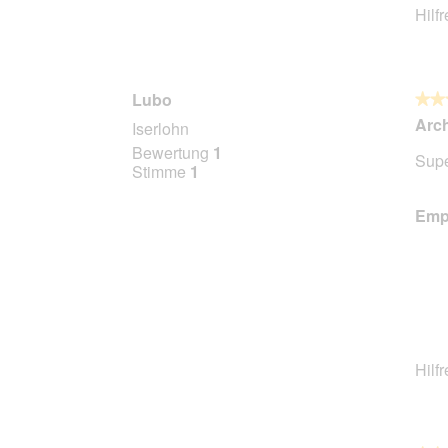
Hilf
Lubo
★★
★★
5
Arch
Iserlohn
von
Bewertung
1
Supe
5
Stimme
1
Stern
Empf
Hilf