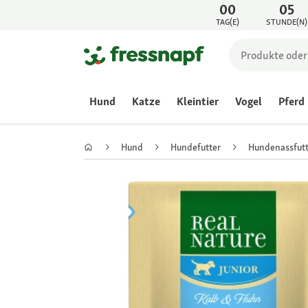
00
05
TAG(E)
STUNDE(N)
Hund
Katze
Kleintier
Vogel
Pferd
Hund
Hundefutter
Hundenassfutt