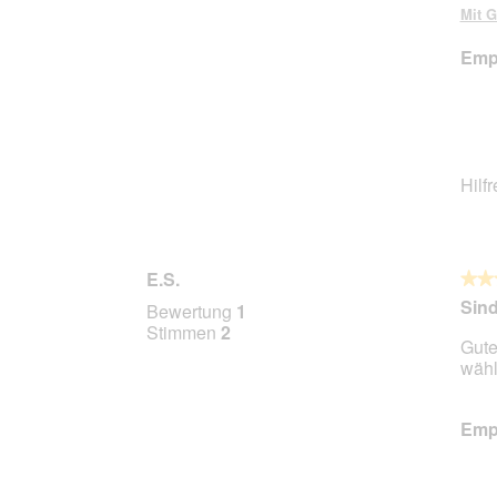
Mit G
Empf
Hilf
E.S.
★★
★★
5
Sind
Bewertung
1
von
Stimmen
2
Gute
5
wähl
Stern
Empf