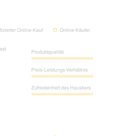
Haustiers,
5
von
5
fizierter Online-Kauf
Online-Käufer
*
sst
Produktqualität
Produktqualität,
5
Preis-Leistungs-Verhältnis
von
5
Preis-
Leistungs-
Zufriedenheit des Haustiers
Verhältnis,
5
Zufriedenheit
von
des
5
Haustiers,
5
von
5