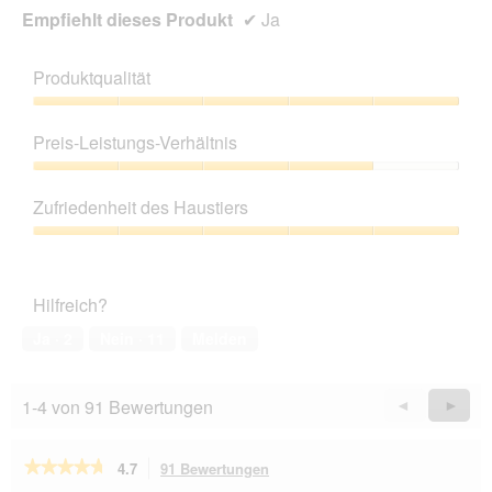
Empfiehlt dieses Produkt
✔
Ja
Produktqualität
Produktqualität,
5
Preis-Leistungs-Verhältnis
von
5
Preis-
Leistungs-
Zufriedenheit des Haustiers
Verhältnis,
4
Zufriedenheit
von
des
5
Haustiers,
Hilfreich?
5
von
Ja ·
2
Nein ·
11
Melden
5
1-4 von 91 Bewertungen
Zurück
◄
Weiter
►
Reviews
Revie
★★★★★
★★★★★
4.7
91 Bewertungen
Mit
dieser
4.7