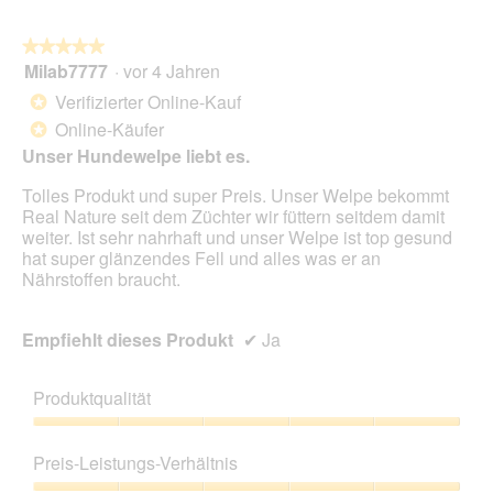
★★★★★
★★★★★
Milab7777
·
vor 4 Jahren
5
von
Verifizierter Online-Kauf
*
5
Online-Käufer
*
Sternen.
Unser Hundewelpe liebt es.
Tolles Produkt und super Preis. Unser Welpe bekommt
Real Nature seit dem Züchter wir füttern seitdem damit
weiter. Ist sehr nahrhaft und unser Welpe ist top gesund
hat super glänzendes Fell und alles was er an
Nährstoffen braucht.
Empfiehlt dieses Produkt
✔
Ja
Produktqualität
Produktqualität,
5
Preis-Leistungs-Verhältnis
von