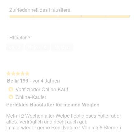
5
Preis-
Leistungs-
Zufriedenheit des Haustiers
Verhältnis,
5
Zufriedenheit
von
des
5
Haustiers,
Hilfreich?
5
von
Ja ·
2
Nein ·
10
Melden
5
★★★★★
★★★★★
Bella 196
·
vor 4 Jahren
5
von
Verifizierter Online-Kauf
*
5
Online-Käufer
*
Sternen.
Perfektes Nassfutter für meinen Welpen
Mein 12 Wochen alter Welpe liebt dieses Futter über
alles. Verträglich und riecht auch gut.
Immer wieder gerne Real Nature ! Von mir 5 Sterne:)