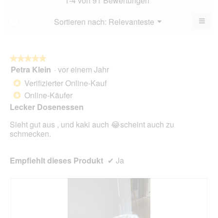
1-4 von 91 Bewertungen
von
4.6
5.
von
≡
Menü
Sortieren nach:
Relevanteste
?
▼
5.
Wen
du
auf
die
folg
★★★★★
★★★★★
Scha
Petra Klein
·
vor einem Jahr
5
klick
von
wird
Verifizierter Online-Kauf
*
der
5
unte
Online-Käufer
*
Sternen.
aufg
Lecker Dosenessen
Inhal
aktua
Sieht gut aus , und kaki auch 😂scheint auch zu
schmecken.
Empfiehlt dieses Produkt
✔
Ja