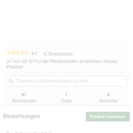
★★★★★
★★★★★
4.7
91 Bewertungen
Mit
dieser
4.7
31 von 32 (97%) der Rezensenten empfehlen dieses
von
Aktion
Produkt
5
navigierst
Sternen.
du
Themen
Th
Bewertungen
zu
und
ϙ
un
lesen
den
Bewertungen
Be
für
Bewertungen.
REAL
suchen
su
91
1
0
NATURE
Bewertungen
Frage
Antworten
Nassfutter
Hund,
Junior,
Bewertungen
Produkt bewerten
.
Kaninchen
und
Mit
Pute
die
24x400