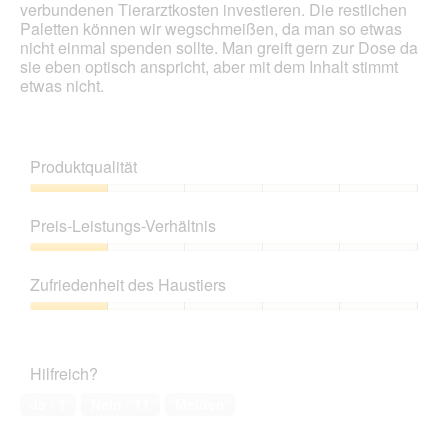
verbundenen Tierarztkosten investieren. Die restlichen
l
Paletten können wir wegschmeißen, da man so etwas
o
nicht einmal spenden sollte. Man greift gern zur Dose da
g
sie eben optisch anspricht, aber mit dem Inhalt stimmt
f
etwas nicht.
e
l
d
g
Produktqualität
e
ö
Produktqualität,
f
1
Preis-Leistungs-Verhältnis
f
von
n
5
Preis-
e
Leistungs-
t
Zufriedenheit des Haustiers
Verhältnis,
.
1
Zufriedenheit
von
des
5
Haustiers,
Hilfreich?
1
von
Ja ·
1
Nein ·
11
Melden
5