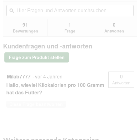
von
Aktion
Hier
Hie
5
navigierst
Fragen
ϙ
Fra
Sternen.
du
und
un
Bewertungen
zu
Antworten
Ant
91
1
0
lesen
den
durchsuchen
du
für
Bewertungen
Frage
Antworten
Bewertungen.
REAL
NATURE
Kundenfragen und -antworten
Nassfutter
Hund,
Junior,
Frage zum Produkt stellen
Kaninchen
und
Pute
24x400
Milab7777
·
vor 4 Jahren
0
g
Antworten
Hallo, wieviel Kilokalorien pro 100 Gramm
hat das Futter?
Diese Frage beantworten