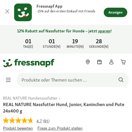
Fressnapf App
-15% auf den ersten Einkauf mit Friends
Anzeigen
12% Rabatt auf Nassfutter für Hunde – jetzt
sparen
!
01
01
19
28
TAG(E)
STUNDE(N)
MINUTE(N)
SEKUNDE(N)
REAL NATURE Hundenassfutter
REAL NATURE Nassfutter Hund, Junior, Kaninchen und Pute
24x400 g
4.7
(91)
Produkt bewerten
Frage zum Produkt stellen