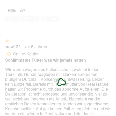
von
des
r
5
Haustiers,
A
Hilfreich?
5
k
von
t
Ja ·
1
Nein ·
0
Melden
5
i
o
n
w
★★★★★
★★★★★
i
osw124
·
vor 5 Jahren
r
1
d
von
Online-Käufer
*
e
5
Schlimmstes Futter was wir jemals hatten
i
Sternen.
n
Wir waren wegen des Futters schon zweimal in der
m
Tierklinik. Hunde reagieren mit starkem Erbrechen,
o
blutigem Durchfall, Koliken und Entwässerung. Leider
d
kein Einzelfall. Bereits mit Trockenfutter von Real Nature
a
hatten wir Probleme durch das abnorme Aufquellen. Die
l
Deklaration ist nicht eindeutig und unvollständig, viel zu
e
viel sichtbare Innereien als Anteil.. Nachdem wir die
s
restlichen Dosen kontrollierten, fanden wir sogar diverse
D
Knochensplitter. Auf gar keinen Fall zu empfehlen und wir
i
werden nie wieder in Real Nature und die damit
a