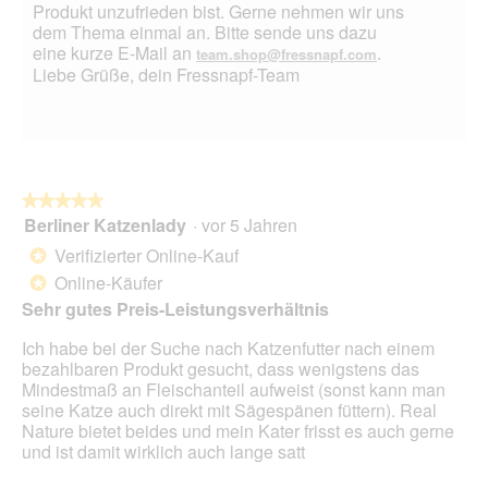
Produkt unzufrieden bist. Gerne nehmen wir uns
dem Thema einmal an. Bitte sende uns dazu
eine kurze E-Mail an
.
team.shop@fressnapf.com
Liebe Grüße, dein Fressnapf-Team
★★★★★
★★★★★
Berliner Katzenlady
·
vor 5 Jahren
5
von
Verifizierter Online-Kauf
*
5
Online-Käufer
*
Sternen.
Sehr gutes Preis-Leistungsverhältnis
Ich habe bei der Suche nach Katzenfutter nach einem
bezahlbaren Produkt gesucht, dass wenigstens das
Mindestmaß an Fleischanteil aufweist (sonst kann man
seine Katze auch direkt mit Sägespänen füttern). Real
Nature bietet beides und mein Kater frisst es auch gerne
und ist damit wirklich auch lange satt