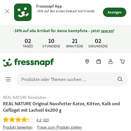
Fressnapf App
-15% auf den ersten Einkauf mit Friends
Anzeigen
-14% auf alle Artikel für deine Samtpfote – jetzt
sparen
!
02
10
21
02
TAG(E)
STUNDE(N)
MINUTE(N)
SEKUNDE(N)
REAL NATURE Nassfutter
REAL NATURE Original Nassfutter Katze, Kitten, Kalb und
Geflügel mit Lachsöl 6x200 g
4.2
(22)
Produkt bewerten
Frage zum Produkt stellen