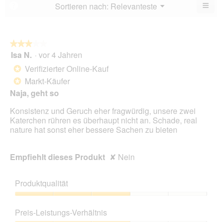
von
≡
Menü
Sortieren nach:
Relevanteste
?
▼
5.
Wen
du
auf
die
folg
★★★★★
★★★★★
Scha
Isa N.
·
vor 4 Jahren
3
klick
von
wird
Verifizierter Online-Kauf
*
der
5
unte
Markt-Käufer
*
Sternen.
aufg
Naja, geht so
Inhal
aktua
Konsistenz und Geruch eher fragwürdig, unsere zwei
Katerchen rühren es überhaupt nicht an. Schade, real
nature hat sonst eher bessere Sachen zu bieten
Empfiehlt dieses Produkt
✘
Nein
Produktqualität
Produktqualität,
3
Preis-Leistungs-Verhältnis
von