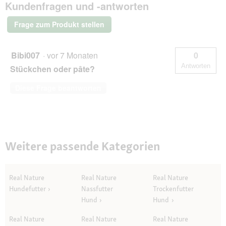
Kundenfragen und -antworten
Original
Nassfutter
Katze,
Frage zum Produkt stellen
Kitten,
Kalb
und
Geflügel
Bibi007
·
vor 7 Monaten
0
mit
Antworten
Stückchen oder pâte?
Lachsöl
6x200
g
Diese Frage beantworten
Weitere passende Kategorien
Real Nature
Real Nature
Real Nature
Hundefutter
Nassfutter
Trockenfutter
Hund
Hund
Real Nature
Real Nature
Real Nature