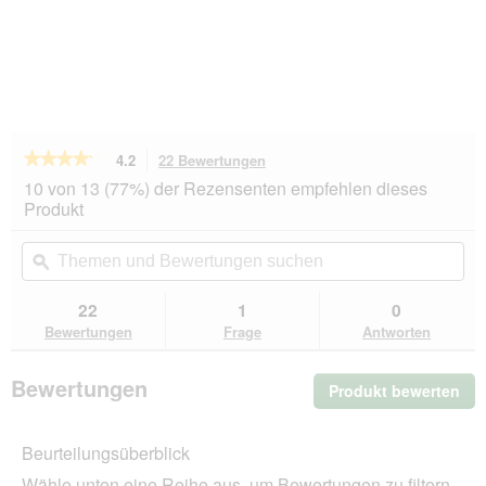
★★★★★
★★★★★
4.2
22 Bewertungen
Mit
dieser
4.2
10 von 13 (77%) der Rezensenten empfehlen dieses
von
Aktion
Produkt
5
navigierst
Sternen.
du
Themen
Th
Bewertungen
zu
und
ϙ
un
lesen
den
Bewertungen
Be
für
Bewertungen.
REAL
suchen
su
22
1
0
NATURE
Bewertungen
Frage
Antworten
Original
Nassfutter
Katze,
Bewertungen
Produkt bewerten
.
Kitten,
Kalb
Mit
und
die
Geflügel
Beurteilungsüberblick
Akt
mit
wir
Lachsöl
Wähle unten eine Reihe aus, um Bewertungen zu filtern.