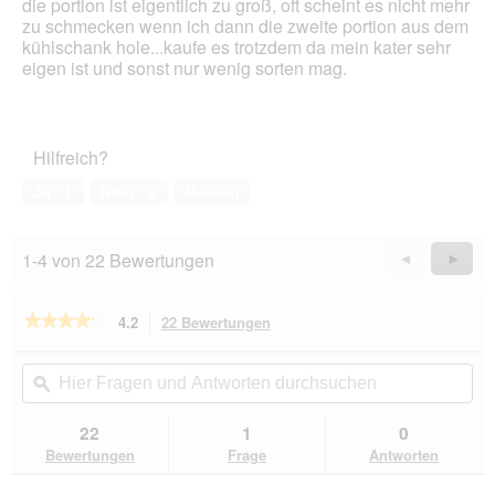
die portion ist eigentlich zu groß, oft scheint es nicht mehr
5
zu schmecken wenn ich dann die zweite portion aus dem
Sternen.
kühlschank hole...kaufe es trotzdem da mein kater sehr
eigen ist und sonst nur wenig sorten mag.
Hilfreich?
Ja ·
1
Nein ·
0
Melden
1-4 von 22 Bewertungen
Zurück
◄
Weiter
►
Reviews
Revie
★★★★★
★★★★★
4.2
22 Bewertungen
Mit
dieser
4.2
von
Aktion
Hier
Hie
5
navigierst
Fragen
ϙ
Fra
Sternen.
du
und
un
Bewertungen
zu
Antworten
Ant
22
1
0
lesen
den
durchsuchen
du
für
Bewertungen
Frage
Antworten
Bewertungen.
REAL
NATURE