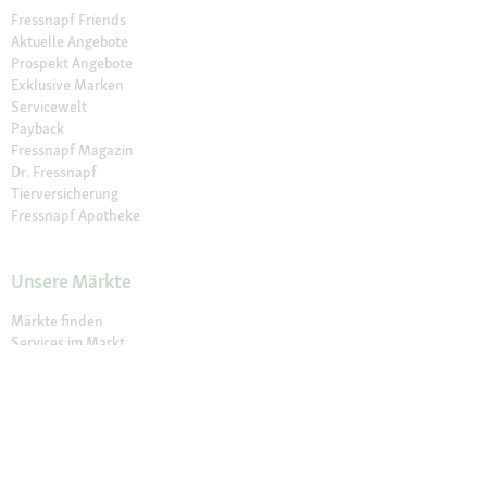
Fressnapf Friends
Aktuelle Angebote
Prospekt Angebote
Exklusive Marken
Servicewelt
Payback
Fressnapf Magazin
Dr. Fressnapf
Tierversicherung
Fressnapf Apotheke
Unsere Märkte
Märkte finden
Services im Markt
Geschenkkarte
Fressnapf Salon
Activet Tierarztpraxen
Über Fressnapf