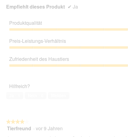
Empfiehlt dieses Produkt
✔
Ja
Produktqualität
Produktqualität,
5
Preis-Leistungs-Verhältnis
von
5
Preis-
Leistungs-
Zufriedenheit des Haustiers
Verhältnis,
5
Zufriedenheit
von
des
5
Haustiers,
Hilfreich?
5
von
Ja ·
1
Nein ·
0
Melden
5
★★★★★
★★★★★
Tierfreund
·
vor 9 Jahren
4
von