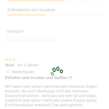
5
Preis-
Leistungs-
Zufriedenheit des Haustiers
Verhältnis,
3
Zufriedenheit
von
des
5
Haustiers,
Hilfreich?
2
von
Ja ·
2
Nein ·
0
Melden
5
★★★★★
★★★★★
Nusi
·
vor 6 Jahren
3
von
Markt-Käufer
*
5
Plötzlich sehr trocken und Splitter !!!
Sternen.
Wir haben jetzt schon mehrmals sehr trockene Dosen
erwischt, die auch überhaupt nicht den normalen
Doseninhalt ähneln.. sieht aus wie sehr alt und blass..
zusätzlich jetzt schon mehrmals unsere Katzen spitze
Knochenstücken erwischt!! Das geht garnicht.