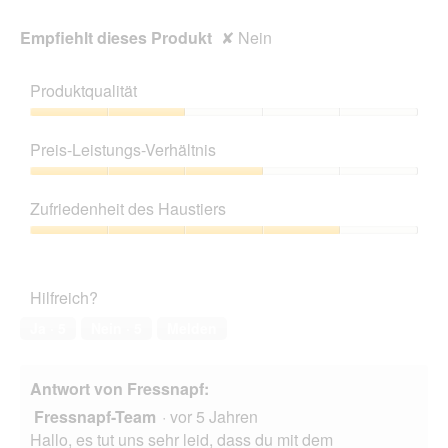
Empfiehlt dieses Produkt
✘
Nein
Produktqualität
Produktqualität,
2
Preis-Leistungs-Verhältnis
von
5
Preis-
Leistungs-
Zufriedenheit des Haustiers
Verhältnis,
3
Zufriedenheit
von
des
5
Haustiers,
Hilfreich?
4
von
Ja ·
5
Nein ·
5
Melden
5
Antwort von Fressnapf:
Fressnapf-Team
·
vor 5 Jahren
Hallo, es tut uns sehr leid, dass du mit dem