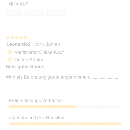
Hilfreich?
5
i
k
von
e
t
Ja ·
2
Nein ·
4
Melden
5
L
i
e
o
c
n
k
w
★★★★★
★★★★★
e
i
Leonardo2
·
vor 5 Jahren
r
r
5
l
d
von
Verifizierter Online-Kauf
*
i
e
5
Online-Käufer
*
e
i
Sternen.
s
n
Sehr guter Snack
m
Wird als Belohnung gerne angenommen.........................
o
d
a
l
e
Preis-Leistungs-Verhältnis
s
D
Preis-
i
Leistungs-
Zufriedenheit des Haustiers
a
Verhältnis,
l
3
Zufriedenheit