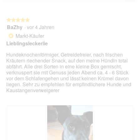
Wen
du
auf
die
folg
★★★★★
★★★★★
Scha
BaZhy
·
vor 4 Jahren
5
klick
von
wird
Markt-Käufer
*
der
5
unte
Lieblingsleckerlie
Sternen.
aufg
Inhal
Hundeknochenförmiger, Getreidefreier, nach frischen
aktua
Kräutern riechender Snack, auf den meine Hündin total
abfährt. Alle drei Sorten in eine kleine Box gemischt,
verknuspert sie mit Genuss jeden Abend ca. 4 - 6 Stück
vor dem Schlafengehen und lässt keinen Krümel davon
liegen. Sehr zu empfehlen für empfindlichere Hunde und
Kaustangenverweigerer