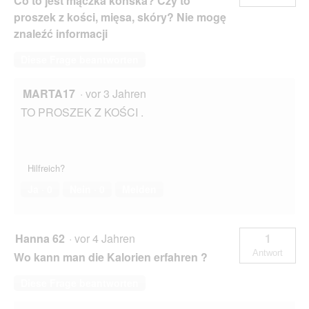
Co to jest mączka końska? Czy to
proszek z kości, mięsa, skóry? Nie mogę
znaleźć informacji
Diese Frage beantworten
MARTA17
·
vor 3 Jahren
TO PROSZEK Z KOŚCI .
Hilfreich?
Ja ·
0
Nein ·
0
Melden
Hanna 62
·
vor 4 Jahren
1
Antwort
Wo kann man die Kalorien erfahren ?
Diese Frage beantworten