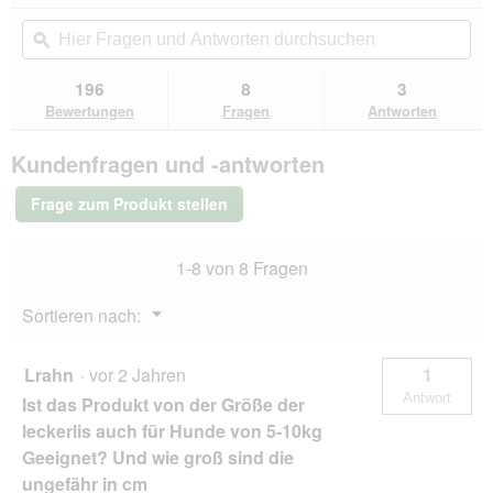
von
Aktion
Hier
Hie
5
navigierst
Fragen
ϙ
Fra
Sternen.
du
und
un
Bewertungen
zu
Antworten
Ant
196
8
3
lesen
den
durchsuchen
du
für
Bewertungen
Fragen
Antworten
Bewertungen.
REAL
NATURE
Kundenfragen und -antworten
WILDERNESS
Crunchy
Snack
Frage zum Produkt stellen
225
g
Pferd
1-8 von 8 Fragen
mit
Süßkartoffel
Menü
Sortieren nach:
▼
Lrahn
·
vor 2 Jahren
1
Antwort
Ist das Produkt von der Größe der
leckerlis auch für Hunde von 5-10kg
Geeignet? Und wie groß sind die
ungefähr in cm