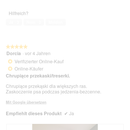
o
von
des
g
5
Haustiers,
Hilfreich?
f
5
e
von
Ja ·
3
Nein ·
0
Melden
l
5
d
g
e
ö
★★★★★
★★★★★
f
Dorcia
·
vor 4 Jahren
5
f
von
Verifizierter Online-Kauf
*
n
5
e
Online-Käufer
*
Sternen.
t
Chrupiące przekaski/treserki.
.
Chrupiące przekąski dla większych ras.
Zaskoczenie psa podczas jedzenia-bezcenne.
Mit Google übersetzen
Empfiehlt dieses Produkt
✔
Ja