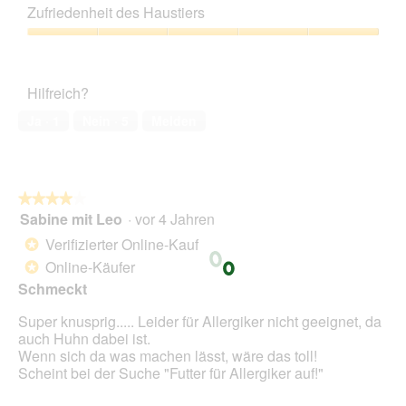
Leistungs-
z
e
Zufriedenheit des Haustiers
Verhältnis,
u
s
4
Zufriedenheit
F
e
von
des
o
r
5
Haustiers,
t
A
Hilfreich?
5
o
k
von
1
t
Ja ·
1
Nein ·
5
Melden
5
.
i
o
n
w
★★★★★
★★★★★
i
Sabine mit Leo
·
vor 4 Jahren
r
4
d
von
Verifizierter Online-Kauf
*
e
5
Online-Käufer
*
i
Sternen.
n
Schmeckt
m
Super knusprig..... Leider für Allergiker nicht geeignet, da
o
auch Huhn dabei ist.
d
Wenn sich da was machen lässt, wäre das toll!
a
Scheint bei der Suche "Futter für Allergiker auf!"
l
e