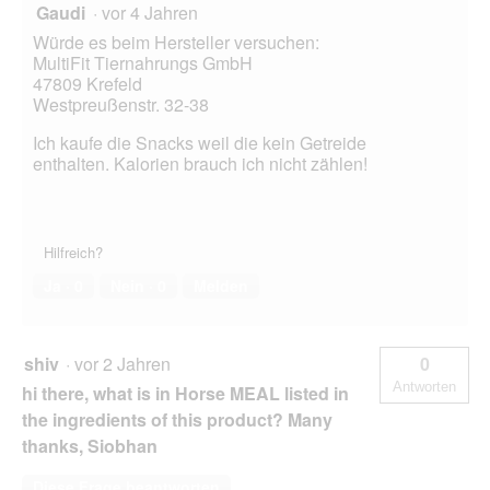
Gaudi
·
vor 4 Jahren
Würde es beim Hersteller versuchen:
MultiFit Tiernahrungs GmbH
47809 Krefeld
Westpreußenstr. 32-38
Ich kaufe die Snacks weil die kein Getreide
enthalten. Kalorien brauch ich nicht zählen!
Hilfreich?
Ja ·
0
Nein ·
0
Melden
shiv
·
vor 2 Jahren
0
Antworten
hi there, what is in Horse MEAL listed in
the ingredients of this product? Many
thanks, Siobhan
Diese Frage beantworten