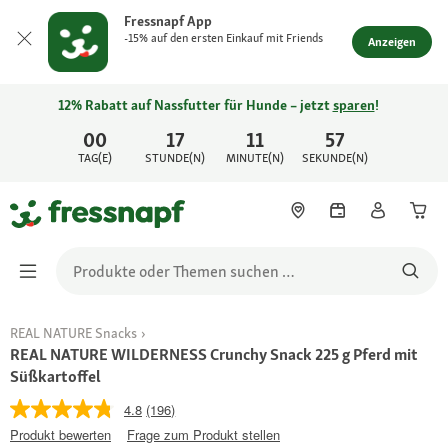
Fressnapf App
-15% auf den ersten Einkauf mit Friends
Anzeigen
12% Rabatt auf Nassfutter für Hunde – jetzt
sparen
!
00
17
11
57
TAG(E)
STUNDE(N)
MINUTE(N)
SEKUNDE(N)
REAL NATURE Snacks
REAL NATURE WILDERNESS Crunchy Snack 225 g Pferd mit
Süßkartoffel
4.8
(196)
Produkt bewerten
Frage zum Produkt stellen