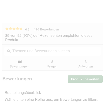
★★★★★
★★★★★
4.8
196 Bewertungen
Mit
dieser
4.8
85 von 92 (92%) der Rezensenten empfehlen dieses
von
Aktion
Produkt
5
navigierst
Sternen.
du
Themen
Th
Bewertungen
zu
und
ϙ
un
lesen
den
Bewertungen
Be
für
Bewertungen.
REAL
suchen
su
196
8
3
NATURE
Bewertungen
Fragen
Antworten
WILDERNESS
Crunchy
Snack
Bewertungen
Produkt bewerten
.
225
g
Mit
Pferd
die
mit
Beurteilungsüberblick
Akt
Süßkartoffel
wir
Wähle unten eine Reihe aus, um Bewertungen zu filtern.
ein