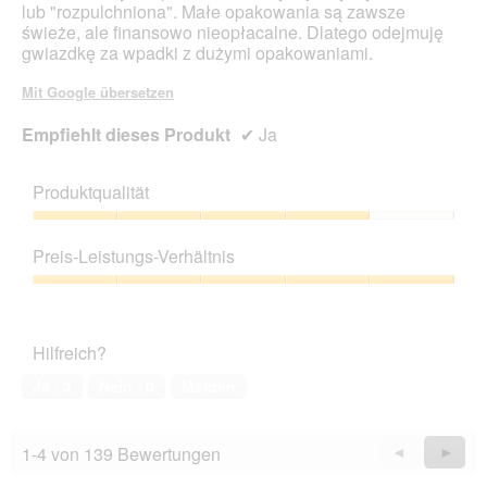
lub "rozpulchniona". Małe opakowania są zawsze
e
t
i
świeże, ale finansowo nieopłacalne. Dlatego odejmuję
g
.
a
gwiazdkę za wpadki z dużymi opakowaniami.
e
l
b
o
Mit Google übersetzen
e
g
n
f
Empfiehlt dieses Produkt
✔
Ja
!
e
!
l
!
d
Produktqualität
g
e
Produktqualität,
ö
4
Preis-Leistungs-Verhältnis
f
von
f
5
Preis-
n
Leistungs-
e
Verhältnis,
t
Hilfreich?
5
.
von
Ja ·
3
Nein ·
0
Melden
5
1-4 von 139 Bewertungen
Zurück
◄
Weiter
►
Reviews
Revie