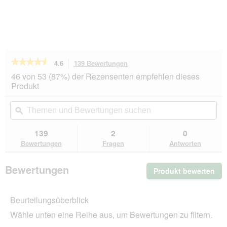
★★★★★
★★★★★
4.6
139 Bewertungen
Mit
dieser
4.6
46 von 53 (87%) der Rezensenten empfehlen dieses
von
Aktion
Produkt
5
navigierst
Sternen.
du
Themen
Th
Bewertungen
zu
und
ϙ
un
lesen
den
Bewertungen
Be
für
Bewertungen.
REAL
suchen
su
139
2
0
NATURE
Bewertungen
Fragen
Antworten
WILDERNESS
Trockenfutter
Katze,
Bewertungen
Produkt bewerten
.
Adult,
Black
Mit
Earth,
die
Rind,
Beurteilungsüberblick
Akt
Büffel
wir
&
Wähle unten eine Reihe aus, um Bewertungen zu filtern.
ein
Huhn
300