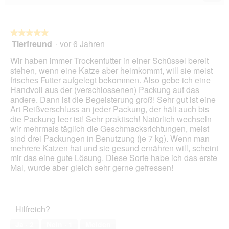
Wen
du
auf
die
folg
★★★★★
★★★★★
Scha
Tierfreund
·
vor 6 Jahren
5
klick
von
wird
Wir haben immer Trockenfutter in einer Schüssel bereit
der
5
unte
stehen, wenn eine Katze aber heimkommt, will sie meist
Sternen.
aufg
frisches Futter aufgelegt bekommen. Also gebe ich eine
Inhal
Handvoll aus der (verschlossenen) Packung auf das
aktua
andere. Dann ist die Begeisterung groß! Sehr gut ist eine
Art Reißverschluss an jeder Packung, der hält auch bis
die Packung leer ist! Sehr praktisch! Natürlich wechseln
wir mehrmals täglich die Geschmacksrichtungen, meist
sind drei Packungen in Benutzung (je 7 kg). Wenn man
mehrere Katzen hat und sie gesund ernähren will, scheint
mir das eine gute Lösung. Diese Sorte habe ich das erste
Mal, wurde aber gleich sehr gerne gefressen!
Hilfreich?
Ja ·
2
Nein ·
1
Melden