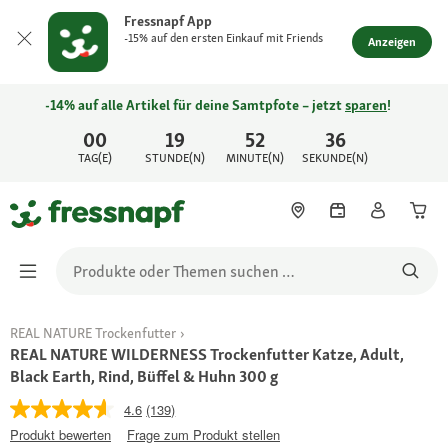
Fressnapf App
-15% auf den ersten Einkauf mit Friends
Anzeigen
-14% auf alle Artikel für deine Samtpfote – jetzt
sparen
!
00
19
52
36
TAG(E)
STUNDE(N)
MINUTE(N)
SEKUNDE(N)
REAL NATURE Trockenfutter
REAL NATURE WILDERNESS Trockenfutter Katze, Adult,
Black Earth, Rind, Büffel & Huhn 300 g
4.6
(139)
Produkt bewerten
Frage zum Produkt stellen