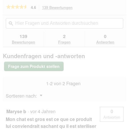
★★★★★
★★★★★
4.6
139 Bewertungen
Mit
dieser
4.6
von
Aktion
Hier
Hie
5
navigierst
Fragen
ϙ
Fra
Sternen.
du
und
un
Bewertungen
zu
Antworten
Ant
139
2
0
lesen
den
durchsuchen
du
für
Bewertungen
Fragen
Antworten
Bewertungen.
REAL
NATURE
Kundenfragen und -antworten
WILDERNESS
Trockenfutter
Katze,
Frage zum Produkt stellen
Adult,
Black
Earth,
1-2 von 2 Fragen
Rind,
Büffel
&
Menü
Sortieren nach:
Huhn
▼
300
g
Maryse b
·
vor 4 Jahren
0
Antworten
Mon chat est gros est ce que ce produit
lui conviendrait sachant qu il est steriliser