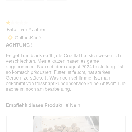
★★★★★
★★★★★
Fato
·
vor 2 Jahren
1
von
Online-Käufer
*
5
ACHTUNG !
Sternen.
Es geht um black earth, die Qualitât hat sich wesentlich
verschlechtert. Meine katzen hatten es gerne
angenommen. Nun seit dem august 2024 bestellung , ist
so komisch prkduziert. Futter ist feucht, hat starkes
Geruch, zerstückelt . Was noch schlimmer ist, man
bekommt von fressnapf kundenservice keine Antwort. Die
sache ist noch am bearbeitung.
Empfiehlt dieses Produkt
✘
Nein