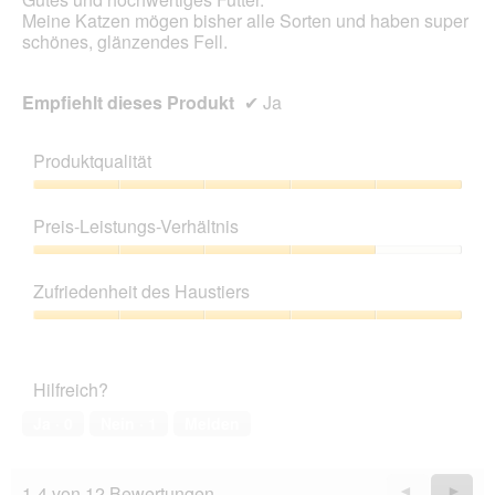
Meine Katzen mögen bisher alle Sorten und haben super
schönes, glänzendes Fell.
Empfiehlt dieses Produkt
✔
Ja
Produktqualität
Produktqualität,
5
Preis-Leistungs-Verhältnis
von
5
Preis-
Leistungs-
Zufriedenheit des Haustiers
Verhältnis,
4
Zufriedenheit
von
des
5
Haustiers,
Hilfreich?
5
von
Ja ·
0
Nein ·
1
Melden
5
1-4 von 12 Bewertungen
Zurück
◄
Weiter
►