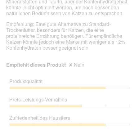
Mineralstoffen und Taurin, aber der Kohlenhydratgehalt
f
könnte leicht optimiert werden, um noch besser den
e
natürlichen Bedürfnissen von Katzen zu entsprechen.
l
d
Empfehlung: Eine gute Alternative zu Standard-
g
Trockenfutter, besonders für Katzen, die eine
e
proteinreiche Ernährung benötigen. Für empfindliche
ö
Katzen könnte jedoch eine Marke mit weniger als 12%
f
Kohlenhydraten besser geeignet sein.
f
n
Empfiehlt dieses Produkt
✘
Nein
e
t
.
Produktqualität
Produktqualität,
4
Preis-Leistungs-Verhältnis
von
5
Preis-
Leistungs-
Zufriedenheit des Haustiers
Verhältnis,
3
Zufriedenheit
von
des