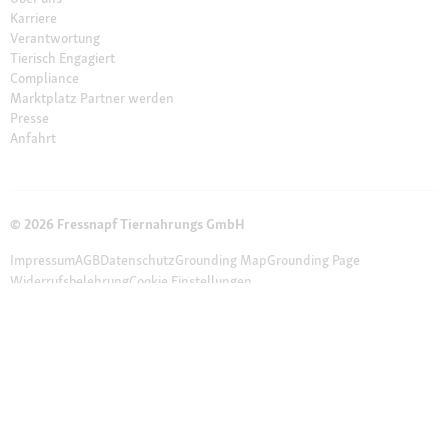
Karriere
Verantwortung
Tierisch Engagiert
Compliance
Marktplatz Partner werden
Presse
Anfahrt
© 2026 Fressnapf Tiernahrungs GmbH
Impressum
AGB
Datenschutz
Grounding Map
Grounding Page
Widerrufsbelehrung
Cookie Einstellungen
Die genannten Preise gelten nur für den Fressnapf-Online-Shop in
Deutschland der Fressnapf Tiernahrungs GmbH; alle Preisangaben in EUR
inkl. gesetzl. MwSt. – Solltest du bei einem unserer Franchise-Partner eine
Marktbestellung vornehmen, gelten die Preise des jeweiligen Franchise-
Partners vor Ort. Wir weisen darauf hin, dass unser Online-Sortiment vom