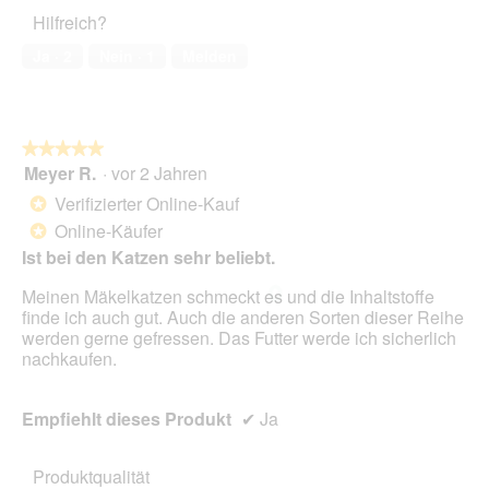
5
Haustiers,
Hilfreich?
4
von
Ja ·
2
Nein ·
1
Melden
5
★★★★★
★★★★★
Meyer R.
·
vor 2 Jahren
5
von
Verifizierter Online-Kauf
*
5
Online-Käufer
*
Sternen.
Ist bei den Katzen sehr beliebt.
Meinen Mäkelkatzen schmeckt es und die Inhaltstoffe
finde ich auch gut. Auch die anderen Sorten dieser Reihe
werden gerne gefressen. Das Futter werde ich sicherlich
nachkaufen.
Empfiehlt dieses Produkt
✔
Ja
Produktqualität