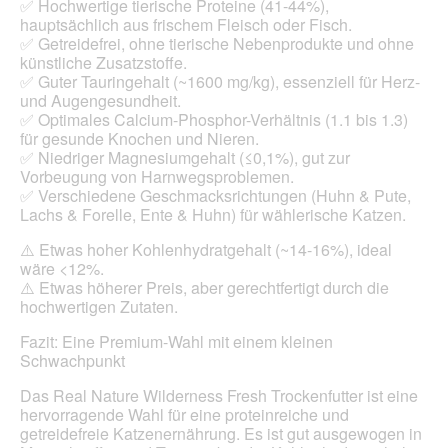
✅ Hochwertige tierische Proteine (41-44%),
1
t
hauptsächlich aus frischem Fleisch oder Fisch.
.
i
✅ Getreidefrei, ohne tierische Nebenprodukte und ohne
o
künstliche Zusatzstoffe.
n
✅ Guter Tauringehalt (~1600 mg/kg), essenziell für Herz-
w
und Augengesundheit.
i
✅ Optimales Calcium-Phosphor-Verhältnis (1.1 bis 1.3)
r
für gesunde Knochen und Nieren.
d
✅ Niedriger Magnesiumgehalt (≤0,1%), gut zur
e
Vorbeugung von Harnwegsproblemen.
i
✅ Verschiedene Geschmacksrichtungen (Huhn & Pute,
n
Lachs & Forelle, Ente & Huhn) für wählerische Katzen.
m
o
⚠️ Etwas hoher Kohlenhydratgehalt (~14-16%), ideal
d
wäre <12%.
a
⚠️ Etwas höherer Preis, aber gerechtfertigt durch die
l
hochwertigen Zutaten.
e
s
Fazit: Eine Premium-Wahl mit einem kleinen
D
Schwachpunkt
i
a
Das Real Nature Wilderness Fresh Trockenfutter ist eine
l
hervorragende Wahl für eine proteinreiche und
o
getreidefreie Katzenernährung. Es ist gut ausgewogen in
g