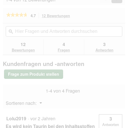
Reviews
Revie
★★★★★
★★★★★
4.7
12 Bewertungen
Mit
dieser
4.7
von
Aktion
Hier
Hie
5
navigierst
Fragen
ϙ
Fra
Sternen.
du
und
un
Bewertungen
zu
Antworten
Ant
12
4
3
lesen
den
durchsuchen
du
für
Bewertungen
Fragen
Antworten
Bewertungen.
REAL
NATURE
Kundenfragen und -antworten
WILDERNESS
Trockenfutter
Katze,
Frage zum Produkt stellen
Adult,
Fresh
Meat,
1-4 von 4 Fragen
Pute
300
g
Menü
Sortieren nach:
▼
Lolu2019
·
vor 2 Jahren
3
Antworten
Es wird kein Taurin bei den Inhaltsstoffen