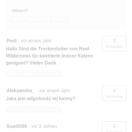
Hilfreich?
Ja ·
0
Nein ·
0
Melden
Perli
·
vor einem Jahr
0
Antworten
Hallo Sind die Trockenfutter von Real
Wilderness für kastrierte Indoor Katzen
geeignet? Vielen Dank
Diese Frage beantworten
Aleksandra_
·
vor einem Jahr
0
Antworten
Jaka jest wilgotność tej karmy?
Diese Frage beantworten
Susi5599
·
vor 2 Jahren
0