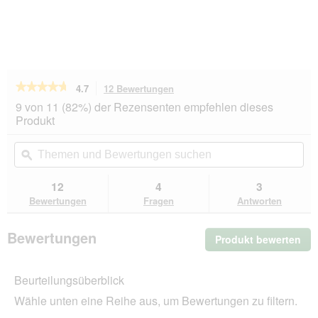
★★★★★
★★★★★
4.7
12 Bewertungen
Mit
dieser
4.7
9 von 11 (82%) der Rezensenten empfehlen dieses
von
Aktion
Produkt
5
navigierst
Sternen.
du
Themen
Th
Bewertungen
zu
und
ϙ
un
lesen
den
Bewertungen
Be
für
Bewertungen.
REAL
suchen
su
12
4
3
NATURE
Bewertungen
Fragen
Antworten
WILDERNESS
Trockenfutter
Katze,
Bewertungen
Produkt bewerten
.
Adult,
Fresh
Mit
Meat,
die
Pute
Beurteilungsüberblick
Akt
300
wir
g
Wähle unten eine Reihe aus, um Bewertungen zu filtern.
ein