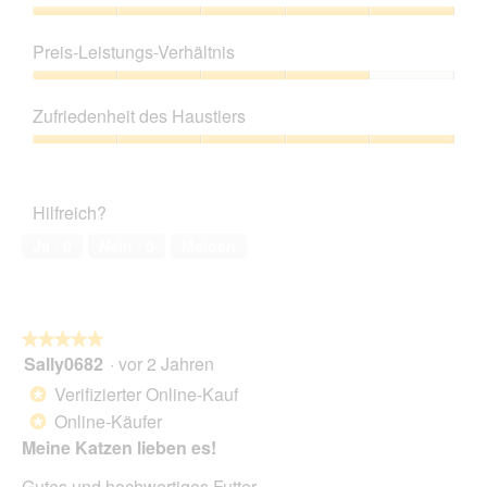
Produktqualität,
5
Preis-Leistungs-Verhältnis
von
5
Preis-
Leistungs-
Zufriedenheit des Haustiers
Verhältnis,
4
Zufriedenheit
von
des
5
Haustiers,
Hilfreich?
5
von
Ja ·
0
Nein ·
0
Melden
5
★★★★★
★★★★★
Sally0682
·
vor 2 Jahren
5
von
Verifizierter Online-Kauf
*
5
Online-Käufer
*
Sternen.
Meine Katzen lieben es!
Gutes und hochwertiges Futter.