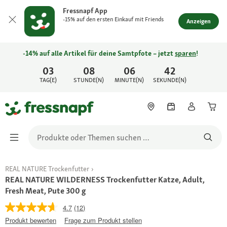
Fressnapf App
-15% auf den ersten Einkauf mit Friends
Anzeigen
-14% auf alle Artikel für deine Samtpfote – jetzt
sparen
!
03
08
06
42
TAG(E)
STUNDE(N)
MINUTE(N)
SEKUNDE(N)
REAL NATURE Trockenfutter
REAL NATURE WILDERNESS Trockenfutter Katze, Adult,
Fresh Meat, Pute 300 g
4.7
(12)
Produkt bewerten
Frage zum Produkt stellen