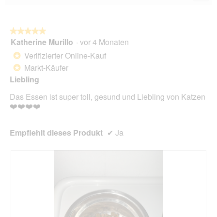
Wen
du
auf
die
folg
★★★★★
★★★★★
Scha
Katherine Murillo
·
vor 4 Monaten
5
klick
von
wird
Verifizierter Online-Kauf
*
der
5
unte
Markt-Käufer
*
Sternen.
aufg
Liebling
Inhal
aktua
Das Essen ist super toll, gesund und Liebling von Katzen
❤️❤️❤️❤️
Empfiehlt dieses Produkt
✔
Ja