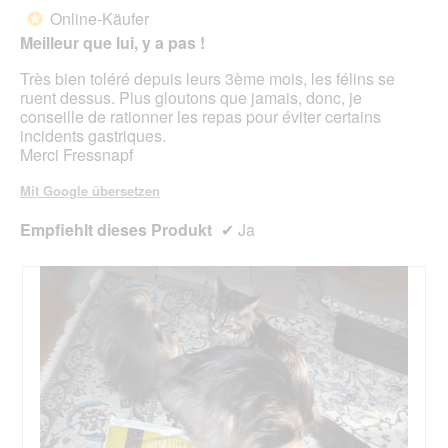
g
d
von
Online-Käufer
*
f
e
5
Meilleur que lui, y a pas !
e
i
Sternen.
l
n
Très bien toléré depuis leurs 3ème mois, les félins se
d
m
ruent dessus. Plus gloutons que jamais, donc, je
g
o
conseille de rationner les repas pour éviter certains
e
d
incidents gastriques.
ö
a
Merci Fressnapf
f
l
f
e
Mit Google übersetzen
n
s
e
D
Empfiehlt dieses Produkt
✔
Ja
t
i
.
a
l
o
g
f
e
l
d
g
e
ö