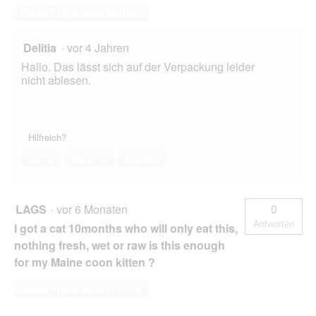
Diese Frage beantworten
Delitia
·
vor 4 Jahren
Hallo. Das lässt sich auf der Verpackung leider
nicht ablesen.
Hilfreich?
Ja ·
0
Nein ·
3
Melden
LAGS
·
vor 6 Monaten
0
Antworten
I got a cat 10months who will only eat this,
nothing fresh, wet or raw is this enough
for my Maine coon kitten ?
Diese Frage beantworten