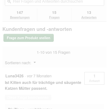
navigierst
Fragen
ϙ
Fra
l
s
n
Sternen.
du
und
un
d
d
m
Bewertungen
zu
Antworten
Ant
g
147
15
13
lesen
e
o
den
durchsuchen
du
e
für
Bewertungen
Fragen
Antworten
m
d
Bewertungen.
REAL
ö
o
a
NATURE
f
n
l
Kundenfragen und -antworten
WILDERNESS
f
l
e
Trockenfutter
n
u
s
Katze,
Frage zum Produkt stellen
e
Kitten,
n
D
True
t
c
i
Country,
.
h
a
1-10 von 15 Fragen
Huhn
.
l
mit
.
o
Fisch
Menü
Sortieren nach:
2x7
.
g
▼
kg
f
e
Luna3426
·
vor 7 Monaten
1
l
Antwort
Ist Kitten auch für trächtige und säugente
d
g
Katzen Mütter passent.
e
ö
Diese Frage beantworten
f
f