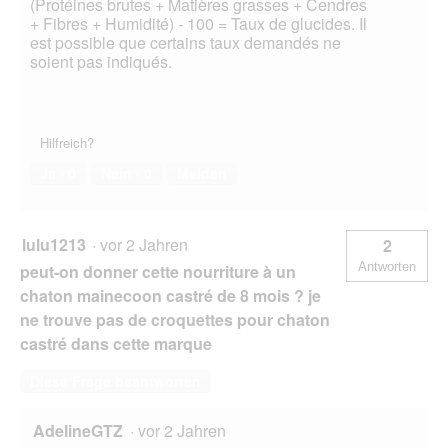
(Protéines brutes + Matières grasses + Cendres
+ Fibres + Humidité) - 100 = Taux de glucides. Il
est possible que certains taux demandés ne
soient pas indiqués.
Hilfreich?
Ja ·
0
Nein ·
0
Melden
lulu1213
·
vor 2 Jahren
2
Antworten
peut-on donner cette nourriture à un
chaton mainecoon castré de 8 mois ? je
ne trouve pas de croquettes pour chaton
castré dans cette marque
Diese Frage beantworten
AdelineGTZ
·
vor 2 Jahren