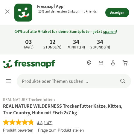
Fressnapf App
-15% auf den ersten Einkauf mit Friends
Anzeigen
-14% auf alle Artikel für deine Samtpfote – jetzt
sparen
!
03
12
34
34
TAG(E)
STUNDE(N)
MINUTE(N)
SEKUNDE(N)
REAL NATURE Trockenfutter
REAL NATURE WILDERNESS Trockenfutter Katze, Kitten,
True Country, Huhn mit Fisch 2x7 kg
4.8
(147)
Produkt bewerten
Frage zum Produkt stellen