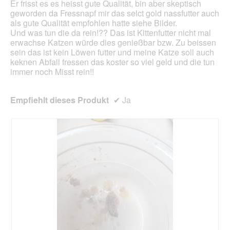
Er frisst es es heisst gute Qualität, bin aber skeptisch
o
r
geworden da Fressnapf mir das selct gold nassfutter auch
g
d
als gute Qualität empfohlen hatte siehe Bilder.
f
e
Und was tun die da rein!?? Das ist Kittenfutter nicht mal
e
i
erwachse Katzen würde dies genießbar bzw. Zu beissen
l
n
sein das ist kein Löwen futter und meine Katze soll auch
d
m
keknen Abfall fressen das koster so viel geld und die tun
g
o
immer noch Misst rein!!
e
d
ö
a
f
l
Empfiehlt dieses Produkt
✔
Ja
f
e
n
s
e
D
t
i
.
a
l
o
g
f
e
l
d
g