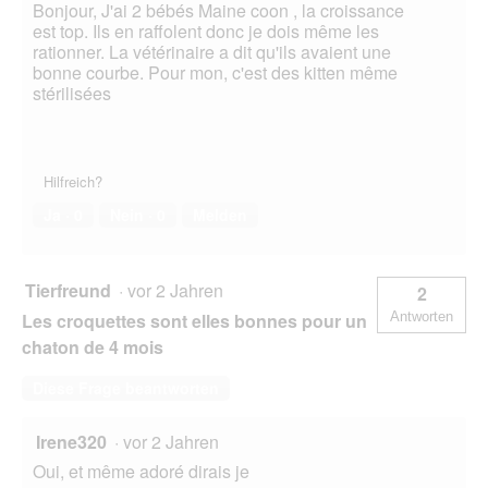
Bonjour, J'ai 2 bébés Maine coon , la croissance
est top. Ils en raffolent donc je dois même les
rationner. La vétérinaire a dit qu'ils avaient une
bonne courbe. Pour mon, c'est des kitten même
stérilisées
Hilfreich?
Ja ·
0
Nein ·
0
Melden
Tierfreund
·
vor 2 Jahren
2
Les croquettes sont elles bonnes pour un
Antworten
chaton de 4 mois
Diese Frage beantworten
Irene320
·
vor 2 Jahren
Oui, et même adoré dirais je