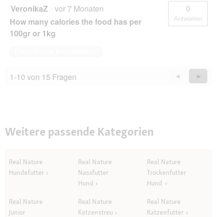
VeronikaZ
·
vor 7 Monaten
0
Antworten
How many calories the food has per
100gr or 1kg
Diese Frage beantworten
1-10 von 15 Fragen
Zurück
◄
Weiter
►
Questions
Quest
Weitere passende Kategorien
Real Nature
Real Nature
Real Nature
Hundefutter
Nassfutter
Trockenfutter
Hund
Hund
Real Nature
Real Nature
Real Nature
Junior
Katzenstreu
Katzenfutter