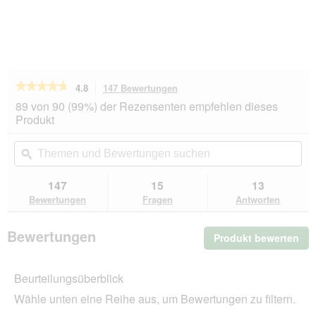
★★★★★
★★★★★
4.8
147 Bewertungen
Mit
dieser
4.8
89 von 90 (99%) der Rezensenten empfehlen dieses
von
Aktion
Produkt
5
navigierst
Sternen.
du
Themen
Th
Bewertungen
zu
und
ϙ
un
lesen
den
Bewertungen
Be
für
Bewertungen.
REAL
suchen
su
147
15
13
NATURE
Bewertungen
Fragen
Antworten
WILDERNESS
Trockenfutter
Katze,
Bewertungen
Produkt bewerten
.
Kitten,
True
Mit
Country,
die
Huhn
Beurteilungsüberblick
Akt
mit
wir
Fisch
Wähle unten eine Reihe aus, um Bewertungen zu filtern.
ein
2x7
kg