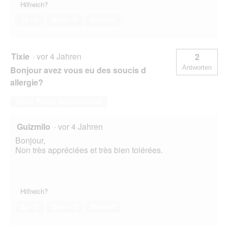
Hilfreich?
Ja ·
0
Nein ·
0
Melden
Tixie
·
vor 4 Jahren
2
Antworten
Bonjour avez vous eu des soucis d
allergie?
Diese Frage beantworten
Guizmilo
·
vor 4 Jahren
Bonjour,
Non très appréciées et très bien tolérées.
Hilfreich?
Ja ·
0
Nein ·
0
Melden