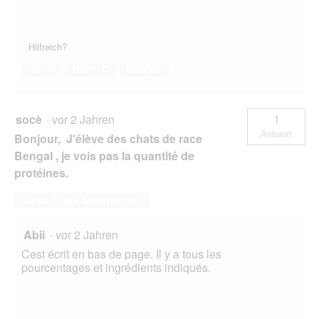
Hilfreich?
Ja ·
0
Nein ·
0
Melden
socè
·
vor 2 Jahren
1
Antwort
Bonjour, J'élève des chats de race
Bengal , je vois pas la quantité de
protéines.
Diese Frage beantworten
Abii
·
vor 2 Jahren
Cest écrit en bas de page. Il y a tous les
pourcentages et ingrédients indiqués.