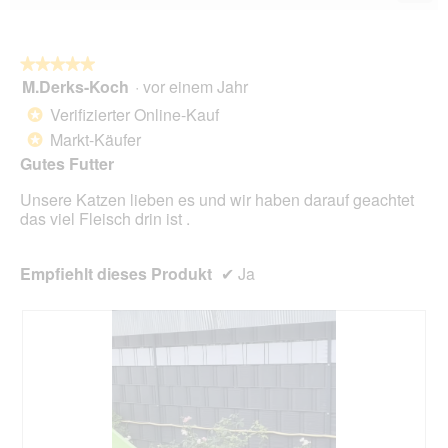
Wen
du
auf
die
folg
★★★★★
★★★★★
Scha
M.Derks-Koch
·
vor einem Jahr
5
klick
von
wird
Verifizierter Online-Kauf
*
der
5
unte
Markt-Käufer
*
Sternen.
aufg
Gutes Futter
Inhal
aktua
Unsere Katzen lieben es und wir haben darauf geachtet
das viel Fleisch drin ist .
Empfiehlt dieses Produkt
✔
Ja