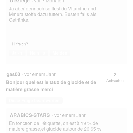
DieZiege
·
vor 7 Monaten
n
e
Ja aber dennoch solltest du Vitamine und
t
Mineralstoffe dazu füttern. Besten falls als
.
Getränke.
Hilfreich?
Ja ·
1
Nein ·
0
Melden
gas00
·
vor einem Jahr
2
Antworten
Bonjour quel est le taux de glucide et de
matière grasse merci
Diese Frage beantworten
ARABICS-STARS
·
vor einem Jahr
En fonction de l'étiquette, on est à 19 % de
matière grasse,et glucide autour de 26.65 %