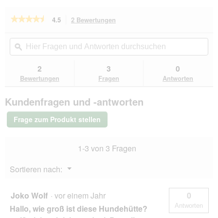
f
n
★★★★★
★★★★★
4.5
2 Bewertungen
Mit
e
dieser
4.5
t
von
Aktion
Hier
Hie
.
5
navigierst
Fragen
ϙ
Fra
Sternen.
du
und
un
Bewertungen
zu
Antworten
Ant
2
3
0
lesen
den
durchsuchen
du
für
Bewertungen
Fragen
Antworten
Bewertungen.
Rexproduct
Home
Kundenfragen und -antworten
Hütte
grau
L
Frage zum Produkt stellen
1-3 von 3 Fragen
Menü
Sortieren nach:
▼
Joko Wolf
·
vor einem Jahr
0
Antworten
Hallo, wie groß ist diese Hundehütte?