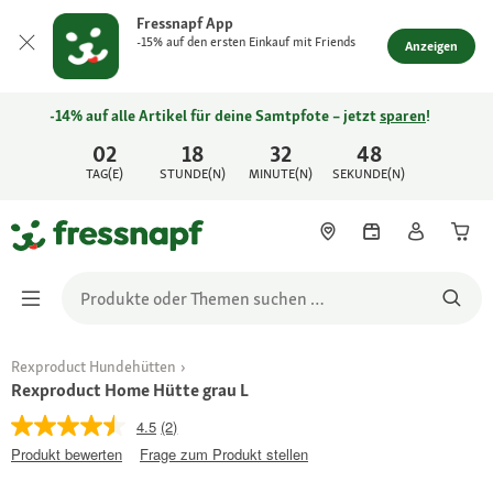
Fressnapf App
-15% auf den ersten Einkauf mit Friends
Anzeigen
-14% auf alle Artikel für deine Samtpfote – jetzt
sparen
!
02
18
32
48
TAG(E)
STUNDE(N)
MINUTE(N)
SEKUNDE(N)
Rexproduct Hundehütten
Rexproduct Home Hütte grau L
4.5
(2)
Produkt bewerten
Frage zum Produkt stellen