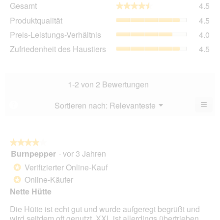
Ge
Gesamt
4.5
★★★★★
★★★★★
Dur
Pro
Produktqualität
4.5
Bew
Dur
4.5
Pre
Preis-Leistungs-Verhältnis
4.0
Bew
von
Lei
4.5
Zuf
Zufriedenheit des Haustiers
4.5
5.
Ver
von
des
Dur
5.
Hau
Bew
Dur
4
Bew
1-2 von 2 Bewertungen
von
4.5
5.
von
≡
Menü
Sortieren nach:
Relevanteste
?
▼
5.
Wen
du
auf
die
folg
★★★★★
★★★★★
Scha
Burnpepper
·
vor 3 Jahren
4
klick
von
wird
Verifizierter Online-Kauf
*
der
5
unte
Online-Käufer
*
Sternen.
aufg
Nette Hütte
Inhal
aktua
Die Hütte ist echt gut und wurde aufgeregt begrüßt und
wird seitdem oft genutzt. XXL ist allerdings übertrieben,