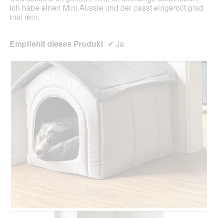
ich habe einen Mini Aussie und der passt eingerollt grad
mal rein.
Empfiehlt dieses Produkt
✔
Ja
B
F