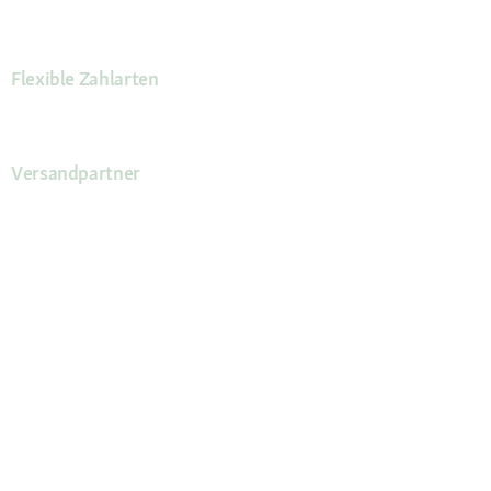
Flexible Zahlarten
Versandpartner
Deine Vorteile
Die Fressnapf App