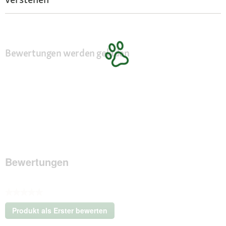
Bewertungen werden geladen
Bewertungen
★★★★★
Kein
Produkt als Erster bewerten
Beurteilungswert
.