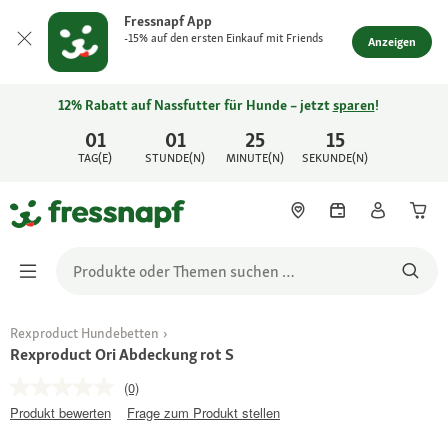
Fressnapf App
-15% auf den ersten Einkauf mit Friends
Anzeigen
12% Rabatt auf Nassfutter für Hunde – jetzt
sparen
!
01
01
25
15
TAG(E)
STUNDE(N)
MINUTE(N)
SEKUNDE(N)
Rexproduct Hundebetten
Rexproduct Ori Abdeckung rot S
(0)
Produkt bewerten
Frage zum Produkt stellen