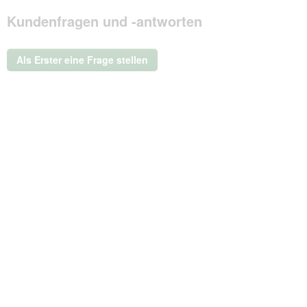
Mit
Kundenfragen und -antworten
dieser
Aktion
wird
ein
Als Erster eine Frage stellen
modales
Dialogfeld
geöffnet.