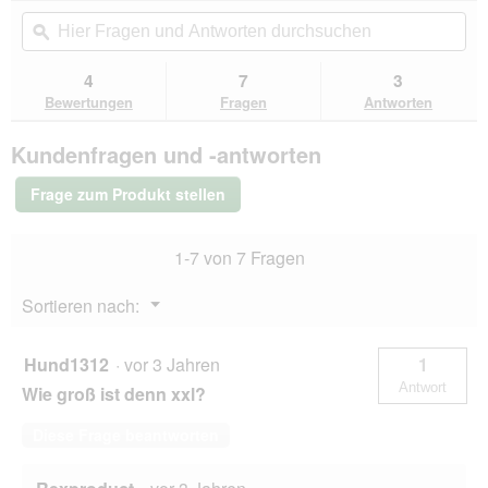
von
Aktion
Hier
Hie
5
navigierst
Fragen
ϙ
Fra
Sternen.
du
und
un
Bewertungen
zu
Antworten
Ant
4
7
3
lesen
den
durchsuchen
du
für
Bewertungen
Fragen
Antworten
Bewertungen.
Rexproduct
ORI
Kundenfragen und -antworten
Orthopädische
Matratze
blau
Frage zum Produkt stellen
XL
1-7 von 7 Fragen
Menü
Sortieren nach:
▼
Hund1312
·
vor 3 Jahren
1
Antwort
Wie groß ist denn xxl?
Diese Frage beantworten