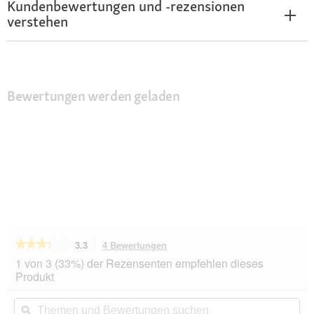
Kundenbewertungen und -rezensionen
verstehen
Bewertungen werden geladen
★★★★★
★★★★★
3.3
4 Bewertungen
Mit
dieser
3.3
1 von 3 (33%) der Rezensenten empfehlen dieses
von
Aktion
Produkt
5
navigierst
Sternen.
du
Themen
Th
Bewertungen
zu
und
ϙ
un
lesen