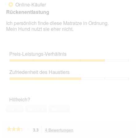
Online-Käufer
*
Sternen.
Rückenentlastung
Ich persönlich finde diese Matratze in Ordnung.
Mein Hund nutzt sie eher nicht.
Preis-Leistungs-Verhältnis
Preis-
Leistungs-
Zufriedenheit des Haustiers
Verhältnis,
4
Zufriedenheit
von
des
5
Haustiers,
Hilfreich?
3
von
Ja ·
0
Nein ·
1
Melden
5
★★★★★
★★★★★
3.3
4 Bewertungen
Mit
dieser
3.3