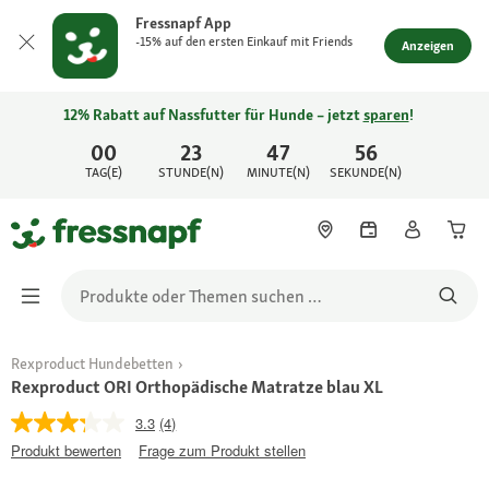
Fressnapf App
-15% auf den ersten Einkauf mit Friends
Anzeigen
12% Rabatt auf Nassfutter für Hunde – jetzt
sparen
!
00
23
47
56
TAG(E)
STUNDE(N)
MINUTE(N)
SEKUNDE(N)
Rexproduct Hundebetten
Rexproduct ORI Orthopädische Matratze blau XL
3.3
(4)
Produkt bewerten
Frage zum Produkt stellen