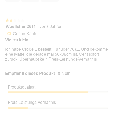
s
5
.
i
e
D
o
t
i
n
.
a
w
l
★★★★★
★★★★★
i
o
Woelfchen2611
·
vor 3 Jahren
r
2
g
d
von
Online-Käufer
*
f
e
5
Viel zu klein
e
i
Sternen.
l
n
Ich habe Größe L bestellt. Für über 70€... Und bekomme
d
m
eine Matte, die gerade mal 50x38cm ist. Geht sofort
g
o
zurück. Überhaupt kein Preis-Leistungs-Verhältnis
e
d
ö
a
f
l
Empfiehlt dieses Produkt
✘
Nein
f
e
n
s
e
D
Produktqualität
t
i
.
a
Produktqualität,
l
4
Preis-Leistungs-Verhältnis
o
von
g
5
Preis-
f