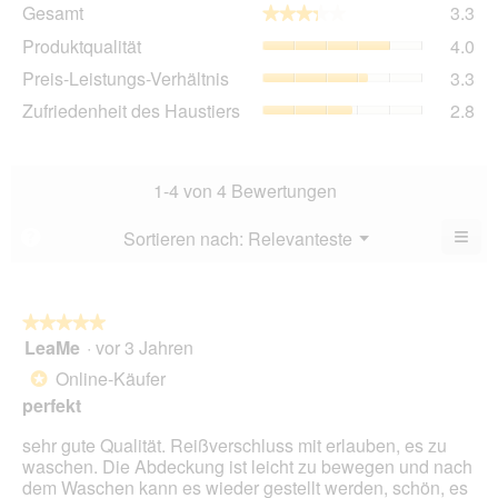
Ge
Gesamt
3.3
★★★★★
★★★★★
Dur
Pro
Produktqualität
4.0
Bew
Dur
3.3
Pre
Preis-Leistungs-Verhältnis
3.3
Bew
von
Lei
4
Zuf
Zufriedenheit des Haustiers
2.8
5.
Ver
von
des
Dur
5.
Hau
Bew
Dur
3.3
Bew
1-4 von 4 Bewertungen
von
2.8
5.
von
≡
Menü
Sortieren nach:
Relevanteste
?
▼
5.
Wen
du
auf
die
folg
★★★★★
★★★★★
Scha
LeaMe
·
vor 3 Jahren
5
klick
von
wird
Online-Käufer
*
der
5
unte
perfekt
Sternen.
aufg
Inhal
sehr gute Qualität. Reißverschluss mit erlauben, es zu
aktua
waschen. Die Abdeckung ist leicht zu bewegen und nach
dem Waschen kann es wieder gestellt werden, schön, es