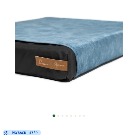
PAYBACK
47 °P