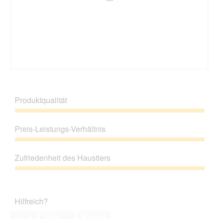
n
z
e
m
u
s
o
F
e
d
o
r
a
t
A
l
o
k
e
2
t
s
.
i
B
F
D
o
e
o
i
n
w
t
a
Produktqualität
w
e
o
l
i
r
M
o
Produktqualität,
r
t
i
g
5
d
Preis-Leistungs-Verhältnis
u
t
f
von
e
n
d
e
5
Preis-
i
g
i
l
Leistungs-
n
z
e
Zufriedenheit des Haustiers
d
Verhältnis,
m
u
s
g
5
o
Zufriedenheit
F
e
e
von
d
des
o
r
ö
5
a
Haustiers,
t
A
f
Hilfreich?
l
5
o
k
f
e
von
3
t
Ja ·
0
Nein ·
1
Melden
n