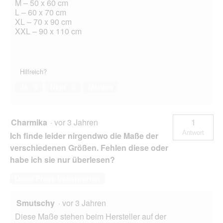
M – 50 x 60 cm
L – 60 x 70 cm
XL – 70 x 90 cm
XXL – 90 x 110 cm
Hilfreich?
Ja ·
5
Nein ·
0
Melden
Charmika
·
vor 3 Jahren
1
Antwort
Ich finde leider nirgendwo die Maße der
verschiedenen Größen. Fehlen diese oder
habe ich sie nur überlesen?
Diese Frage beantworten
Smutschy
·
vor 3 Jahren
Diese Maße stehen beim Hersteller auf der