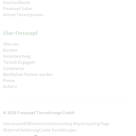
Geschenkkarte
Fressnapf Salon
Activet Tierarztpraxen
Über Fressnapf
Über uns
Karriere
Verantwortung
Tierisch Engagiert
Compliance
Marktplatz Partner werden
Presse
Anfahrt
© 2026 Fressnapf Tiernahrungs GmbH
Impressum
AGB
Datenschutz
Grounding Map
Grounding Page
Widerrufsbelehrung
Cookie Einstellungen