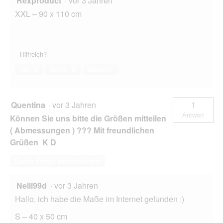
Rexproduct
·
vor 3 Jahren
XXL – 90 x 110 cm
Hilfreich?
Ja ·
0
Nein ·
0
Melden
Quentina
·
vor 3 Jahren
1
Antwort
Können Sie uns bitte die Größen mitteilen
( Abmessungen ) ??? Mit freundlichen
Grüßen K D
Diese Frage beantworten
Nelli99d
·
vor 3 Jahren
Hallo, ich habe die Maße im Internet gefunden :)
S – 40 x 50 cm