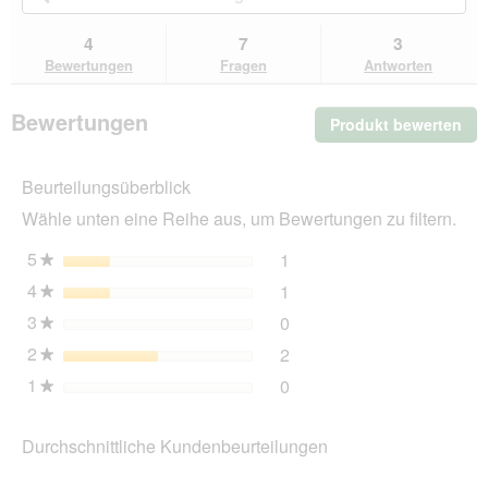
den
Bewertungen
Be
für
Bewertungen.
Rexproduct
suchen
su
4
7
3
ORI
Bewertungen
Fragen
Antworten
Orthopädische
Matratze
blau
Bewertungen
Produkt bewerten
.
XL
Mit
die
Beurteilungsüberblick
Akt
wir
Wähle unten eine Reihe aus, um Bewertungen zu filtern.
ein
mo
5
Sterne
1
1 Bewertung mit 5 Sterne
Auswählen, um nach Bewer
★
Dia
4
Sterne
1
geö
1 Bewertung mit 4 Sterne
Auswählen, um nach Bewer
★
3
Sterne
0
0 Bewertungen mit 3 Ster
Auswählen, um nach Bewer
★
2
Sterne
2
2 Bewertungen mit 2 Ster
Auswählen, um nach Bewer
★
1
Sterne
0
0 Bewertungen mit 1 Ster
Auswählen, um nach Bewer
★
Durchschnittliche Kundenbeurteilungen