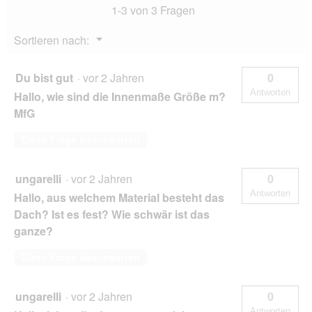
1-3 von 3 Fragen
Menü
Sortieren nach:
▼
Du bist gut
·
vor 2 Jahren
0
Antworten
Hallo, wie sind die Innenmaße Größe m?
MfG
Diese Frage beantworten
ungarelli
·
vor 2 Jahren
0
Antworten
Hallo, aus welchem Material besteht das
Dach? Ist es fest? Wie schwär ist das
ganze?
Diese Frage beantworten
ungarelli
·
vor 2 Jahren
0
Antworten