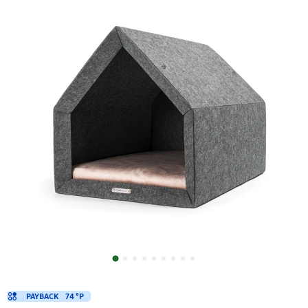
PAYBACK
74 °P