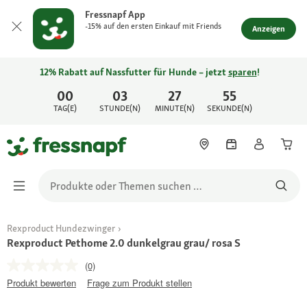
Fressnapf App
-15% auf den ersten Einkauf mit Friends
Anzeigen
12% Rabatt auf Nassfutter für Hunde – jetzt
sparen
!
00
03
27
55
TAG(E)
STUNDE(N)
MINUTE(N)
SEKUNDE(N)
Rexproduct Hundezwinger
Rexproduct Pethome 2.0 dunkelgrau grau/ rosa S
(0)
Produkt bewerten
Frage zum Produkt stellen