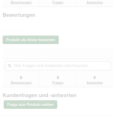
Bewertungen
Fragen
Antworten
dunkelgrau
grau/
rosa
Bewertungen
S
★★★★★
Kein
Produkt als Erster bewerten
Beurteilungswert
.
Mit
★★★★★
★★★★★
dieser
Kein
Aktion
Hier
Hie
Beurteilungswert
wird
Fragen
ϙ
Fra
für
ein
Rexproduct
und
un
modales
Pethome
Antworten
Ant
0
3
0
Dialogfeld
2.0
durchsuchen
du
Bewertungen
Fragen
Antworten
dunkelgrau
geöffnet.
grau/
rosa
Kundenfragen und -antworten
S
Frage zum Produkt stellen