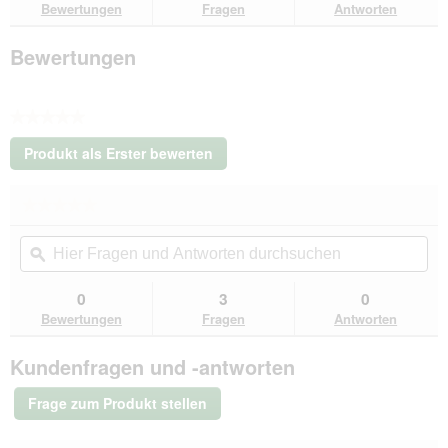
Bewertungen
Fragen
Antworten
dunkelgrau
grau/
schwarz
Bewertungen
L
★★★★★
Kein
Produkt als Erster bewerten
Beurteilungswert
.
Mit
★★★★★
★★★★★
dieser
Kein
Aktion
Hier
Hie
Beurteilungswert
wird
Fragen
ϙ
Fra
für
ein
Rexproduct
und
un
modales
Pethome
Antworten
Ant
0
3
0
Dialogfeld
2.0
durchsuchen
du
Bewertungen
Fragen
Antworten
dunkelgrau
geöffnet.
grau/
schwarz
Kundenfragen und -antworten
L
Frage zum Produkt stellen