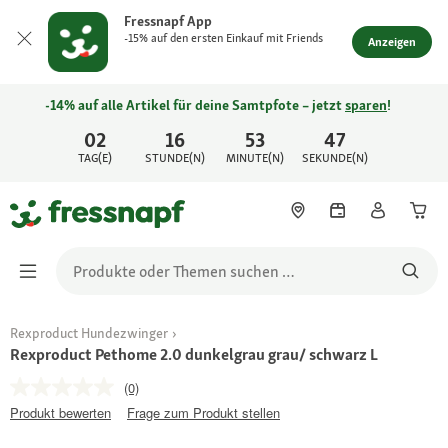
Fressnapf App
-15% auf den ersten Einkauf mit Friends
Anzeigen
-14% auf alle Artikel für deine Samtpfote – jetzt
sparen
!
02
16
53
47
TAG(E)
STUNDE(N)
MINUTE(N)
SEKUNDE(N)
Rexproduct Hundezwinger
Rexproduct Pethome 2.0 dunkelgrau grau/ schwarz L
(0)
Produkt bewerten
Frage zum Produkt stellen