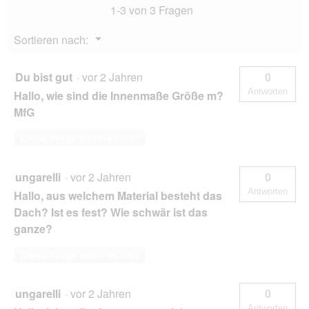
1-3 von 3 Fragen
Menü
Sortieren nach:
▼
Du bist gut
·
vor 2 Jahren
0
Antworten
Hallo, wie sind die Innenmaße Größe m?
MfG
Diese Frage beantworten
ungarelli
·
vor 2 Jahren
0
Antworten
Hallo, aus welchem Material besteht das
Dach? Ist es fest? Wie schwär ist das
ganze?
Diese Frage beantworten
ungarelli
·
vor 2 Jahren
0
Antworten