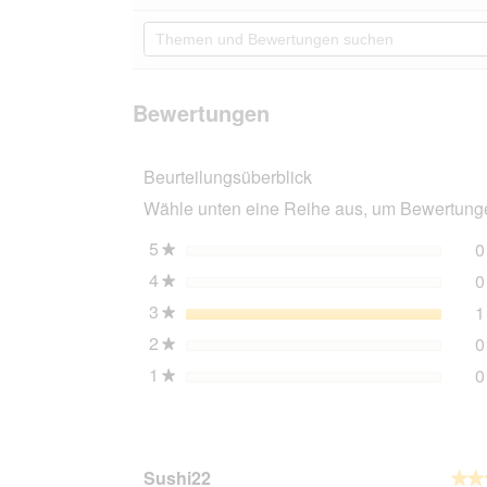
Aktion
5
navigierst
Themen
Sternen.
du
und
Bewertungen
zu
Bewertungen
lesen
den
suchen
für
Bewertungen.
RHR
Bewertungen
Quality
Kratzbaum
Maine
Beurteilungsüberblick
Coon
Tower
Wähle unten eine Reihe aus, um Bewertungen
grau/
schwarz
5
Sterne
0
★
4
Sterne
0
★
3
Sterne
1
★
2
Sterne
0
★
1
Sterne
0
★
Sushi22
★★
★★