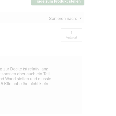
Frage zum Produkt stellen
Menü
Sortieren nach:
▼
1
Antwort
 zur Decke ist relativ lang
nsonsten aber auch ein Teil
 und Wand stellen und musste
8 Kilo habe ihn nicht klein