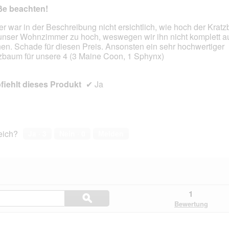
ße beachten!
er war in der Beschreibung nicht ersichtlich, wie hoch der Kratz
unser Wohnzimmer zu hoch, weswegen wir ihn nicht komplett a
en.
en. Schade für diesen Preis. Ansonsten ein sehr hochwertiger
zbaum für unsere 4 (3 Maine Coon, 1 Sphynx)
iehlt dieses Produkt
✔
Ja
reich?
Ja ·
3
Nein ·
0
Melden
Hier
1
ϙ
Fragen
Suchen
Bewertung
und
Antworten
durchsuchen