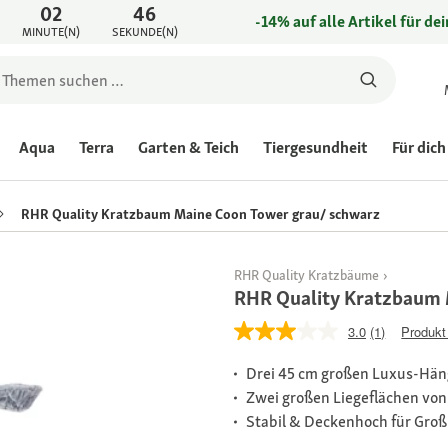
02
46
-14% auf alle Artikel für de
MINUTE(N)
SEKUNDE(N)
Aqua
Terra
Garten & Teich
Tiergesundheit
Für dich
RHR Quality Kratzbaum Maine Coon Tower grau/ schwarz
RHR Quality Kratzbäume
RHR Quality Kratzbaum 
3.0
(1)
Produkt
Drei 45 cm großen Luxus-Hä
Zwei großen Liegeflächen von
Stabil & Deckenhoch für Groß