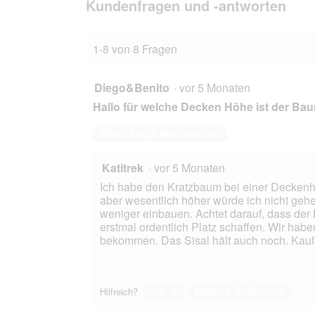
den
Kundenfragen und -antworten
Bewertungen.
RHR
Quality
Kratzbaum
1-8 von 8 Fragen
Maine
Coon
Tower
grau/
Diego&Benito
·
vor 5 Monaten
schwarz
Hallo für welche Decken Höhe ist der Ba
Diese Frage beantworten
Katitrek
·
vor 5 Monaten
Ich habe den Kratzbaum bei einer Deckenhöh
aber wesentlich höher würde ich nicht gehe
weniger einbauen. Achtet darauf, dass der 
erstmal ordentlich Platz schaffen. Wir habe
bekommen. Das Sisal hält auch noch. Kau
Ja ·
0
Nein ·
0
Melden
Hilfreich?