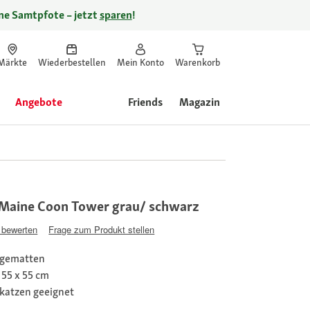
ine Samtpfote – jetzt
sparen
!
Märkte
Wiederbestellen
Mein Konto
Warenkorb
Angebote
Friends
Magazin
Maine Coon Tower grau/ schwarz
 bewerten
Frage zum Produkt stellen
ngematten
 55 x 55 cm
katzen geeignet