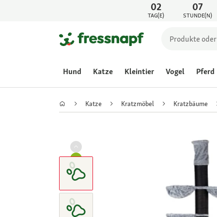
02
07
TAG(E)
STUNDE(N)
Hund
Katze
Kleintier
Vogel
Pferd
Katze
Kratzmöbel
Kratzbäume