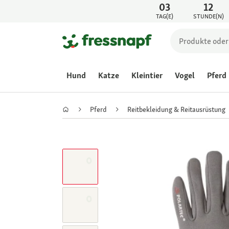
03
12
TAG(E)
STUNDE(N)
Hund
Katze
Kleintier
Vogel
Pferd
Pferd
Reitbekleidung & Reitausrüstung