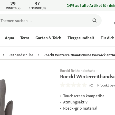
29
37
-14% auf alle Artikel für de
MINUTE(N)
SEKUNDE(N)
Aqua
Terra
Garten & Teich
Tiergesundheit
Für dich
Reithandschuhe
Roeckl Winterreithandschuhe Warwick anthr
Roeckl Reithandschuhe
Roeckl Winterreithands
(0)
Produkt be
Touchscreen kompatibel
Atmungsaktiv
Roeck-grip material