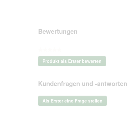
Bewertungen
★★★★★
Kein
Produkt als Erster bewerten
Beurteilungswert
.
Mit
dieser
Kundenfragen und -antworten
Aktion
wird
ein
Als Erster eine Frage stellen
modales
Dialogfeld
geöffnet.