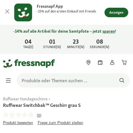
Fressnapf App
-15% auf den ersten Einkauf mit Friends
Anzeigen
-14% auf alle Artikel für deine Samtpfote – jetzt
sparen
!
04
01
23
08
TAG(E)
STUNDE(N)
MINUTE(N)
SEKUNDE(N)
Ruffwear Hundegeschirre
Ruffwear Switchbak™ Geschirr grau S
(0)
Produkt bewerten
Frage zum Produkt stellen