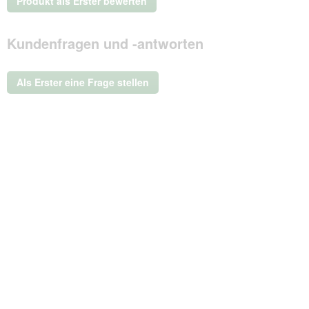
Produkt als Erster bewerten
Beurteilungswert
.
Mit
Kundenfragen und -antworten
dieser
Aktion
wird
ein
Als Erster eine Frage stellen
modales
Dialogfeld
geöffnet.