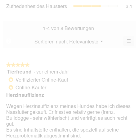
3.3
Zuf
Zufriedenheit des Haustiers
3.1
5.
Ver
von
des
Dur
5.
Hau
Bew
Dur
3
Bew
1-4 von 8 Bewertungen
von
3.1
5.
von
≡
Menü
Sortieren nach:
Relevanteste
?
▼
5.
Wen
du
auf
die
folg
★★★★★
★★★★★
Scha
Tierfreund
·
vor einem Jahr
5
klick
von
wird
Verifizierter Online-Kauf
*
der
5
unte
Online-Käufer
*
Sternen.
aufg
Herzinsuffizienz
Inhal
aktua
Wegen Herzinsuffizienz meines Hundes habe ich dieses
Nassfutter gekauft. Er frisst es relativ gerne (franz.
Bulldogge - sehr wählerisch) und verträgt es auch recht
gut.
Es sind Inhaltstoffe enthalten, die speziell auf seine
Herzproblematik abgestimmt sind.