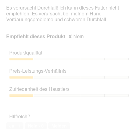
Es verursacht Durchfall! Ich kann dieses Futter nicht
empfehlen. Es verursacht bei meinem Hund
Verdauungsprobleme und schweren Durchfall.
Empfiehlt dieses Produkt
✘
Nein
Produktqualität
Produktqualität,
1
Preis-Leistungs-Verhältnis
von
5
Preis-
Leistungs-
Zufriedenheit des Haustiers
Verhältnis,
1
Zufriedenheit
von
des
5
Haustiers,
Hilfreich?
1
von
Ja ·
1
Nein ·
0
Melden
5