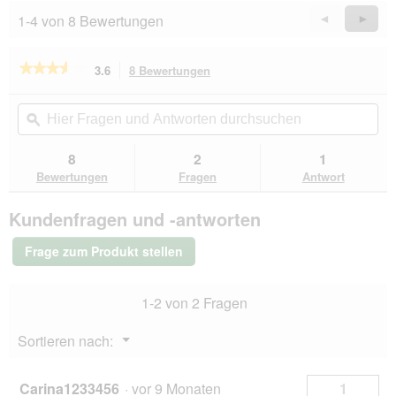
1-4 von 8 Bewertungen
Zurück
◄
Weiter
►
Reviews
Revie
★★★★★
★★★★★
3.6
8 Bewertungen
Mit
dieser
3.6
von
Aktion
Hier
Hie
5
navigierst
Fragen
ϙ
Fra
Sternen.
du
und
un
Bewertungen
zu
Antworten
Ant
8
2
1
lesen
den
durchsuchen
du
für
Bewertungen
Fragen
Antwort
Bewertungen.
SELECT
GOLD
Kundenfragen und -antworten
Medica
Nassfutter
Hund
Frage zum Produkt stellen
Adult
Herzdiät,
mit
1-2 von 2 Fragen
Pute
6x400
g
Menü
Sortieren nach:
▼
Carina1233456
·
vor 9 Monaten
1