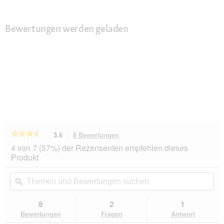
Bewertungen werden geladen
★★★★★
★★★★★
3.6
8 Bewertungen
Mit
dieser
3.6
4 von 7 (57%) der Rezensenten empfehlen dieses
von
Aktion
Produkt
5
navigierst
Sternen.
du
Themen
Th
Bewertungen
zu
und
ϙ
un
lesen
den
Bewertungen
Be
für
Bewertungen.
SELECT
suchen
su
8
2
1
GOLD
Bewertungen
Fragen
Antwort
Medica
Nassfutter