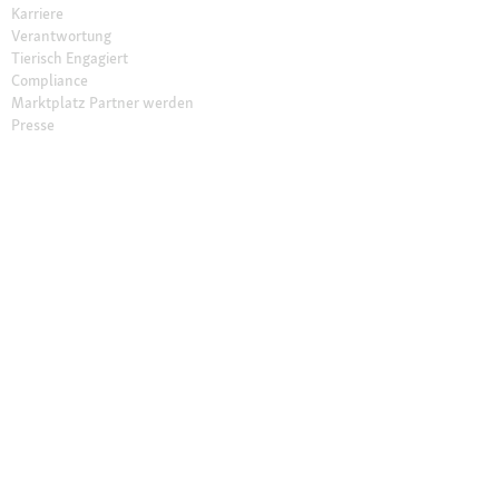
Karriere
Verantwortung
Tierisch Engagiert
Compliance
Marktplatz Partner werden
Presse
Anfahrt
© 2026 Fressnapf Tiernahrungs GmbH
Impressum
AGB
Datenschutz
Grounding Map
Grounding Page
Widerrufsbelehrung
Cookie Einstellungen
Die genannten Preise gelten nur für den Fressnapf-Online-Shop in
Deutschland der Fressnapf Tiernahrungs GmbH; alle Preisangaben in EUR
inkl. gesetzl. MwSt. – Solltest du bei einem unserer Franchise-Partner eine
Marktbestellung vornehmen, gelten die Preise des jeweiligen Franchise-
Partners vor Ort. Wir weisen darauf hin, dass unser Online-Sortiment vom