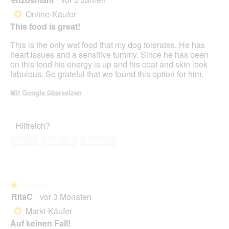
von
Online-Käufer
*
5
This food is great!
Sternen.
This is the only wet food that my dog tolerates. He has
heart issues and a sensitive tummy. Since he has been
on this food his energy is up and his coat and skin look
fabulous. So grateful that we found this option for him.
Mit Google übersetzen
Hilfreich?
Ja ·
1
Nein ·
0
Melden
★★★★★
★★★★★
RitaC
·
vor 3 Monaten
1
von
Markt-Käufer
*
5
Auf keinen Fall!
Sternen.