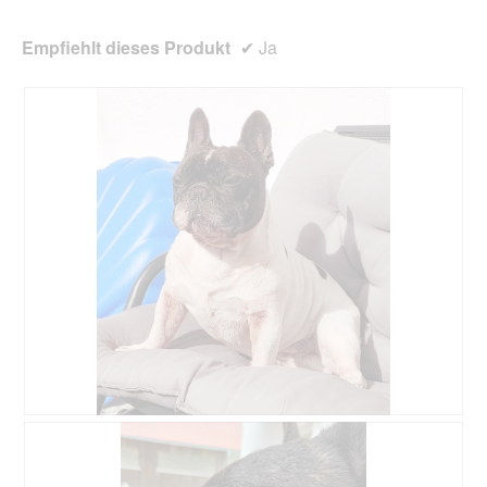
Empfiehlt dieses Produkt
✔
Ja
B
F
e
o
w
t