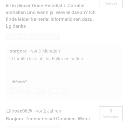
Antwort
Ist in dieser Dose Herzdiät L Carnitin
enthalten und wenn ja, wieviel davon? Ich
finde leider keinerlei Informationen dazu.
Lg danke
Diese Frage beantworten
borgore
·
vor 6 Monaten
L-Carnitin ist nicht im Futter enthalten
Hilfreich?
Ja ·
0
Nein ·
0
Melden
Lilirose06@
·
vor 2 Jahren
0
Antworten
Bonjour Teneur en sel Combien Merci