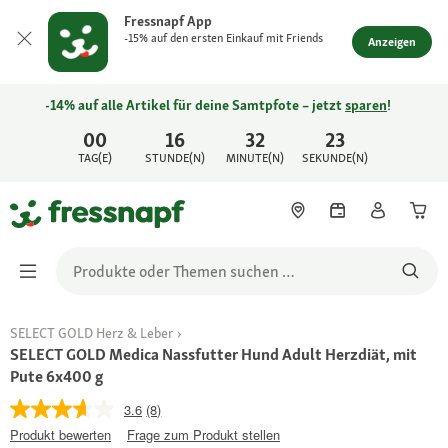
Fressnapf App
-15% auf den ersten Einkauf mit Friends
Anzeigen
-14% auf alle Artikel für deine Samtpfote – jetzt
sparen
!
00
16
32
23
TAG(E)
STUNDE(N)
MINUTE(N)
SEKUNDE(N)
SELECT GOLD Herz & Leber
SELECT GOLD Medica Nassfutter Hund Adult Herzdiät, mit
Pute 6x400 g
3.6
(8)
Produkt bewerten
Frage zum Produkt stellen