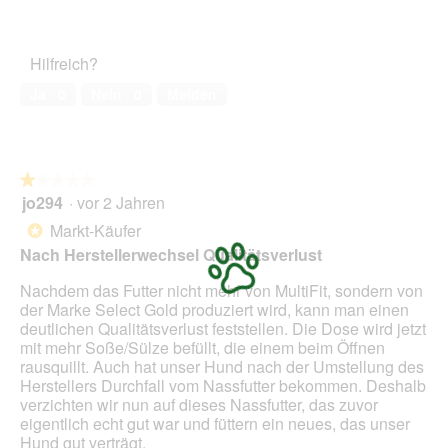
5
o
Zufriedenheit
c
e
von
d
des
h
r
5
a
Haustiers,
a
A
Hilfreich?
l
4
t
k
e
von
z
t
Ja ·
0
Nein ·
0
Melden
s
5
i
D
o
i
n
a
w
l
★★★★★
★★★★★
i
o
jo294
·
vor 2 Jahren
r
1
g
d
von
Markt-Käufer
*
f
e
5
Nach Herstellerwechsel Qualitätsverlust
e
i
Sternen.
l
n
Nachdem das Futter nicht mehr von MultiFit, sondern von
d
m
der Marke Select Gold produziert wird, kann man einen
g
o
deutlichen Qualitätsverlust feststellen. Die Dose wird jetzt
e
d
mit mehr Soße/Sülze befüllt, die einem beim Öffnen
ö
a
rausquillt. Auch hat unser Hund nach der Umstellung des
f
l
Herstellers Durchfall vom Nassfutter bekommen. Deshalb
f
e
verzichten wir nun auf dieses Nassfutter, das zuvor
n
s
eigentlich echt gut war und füttern ein neues, das unser
e
D
Hund gut verträgt.
t