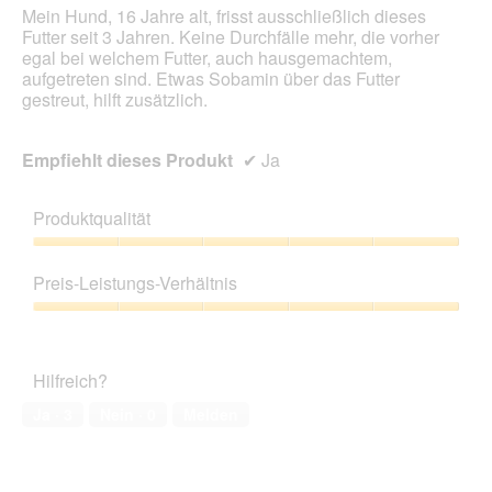
Mein Hund, 16 Jahre alt, frisst ausschließlich dieses
g
o
Futter seit 3 Jahren. Keine Durchfälle mehr, die vorher
e
d
egal bei welchem Futter, auch hausgemachtem,
ö
a
aufgetreten sind. Etwas Sobamin über das Futter
f
l
gestreut, hilft zusätzlich.
f
e
n
s
e
D
Empfiehlt dieses Produkt
✔
Ja
t
i
.
a
l
Produktqualität
o
g
Produktqualität,
f
5
Preis-Leistungs-Verhältnis
e
von
l
5
Preis-
d
Leistungs-
g
Verhältnis,
e
Hilfreich?
5
ö
von
Ja ·
3
Nein ·
0
Melden
f
5
f
n
e