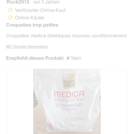
Rock2015
·
vor 3 Jahren
3
klick
von
wird
Verifizierter Online-Kauf
*
der
5
unte
Online-Käufer
*
Sternen.
aufg
Croquettes trop petites
Inhal
aktua
Croquettes medica diététiques nouveau conditionnement
Mit Google übersetzen
Empfiehlt dieses Produkt
✘
Nein