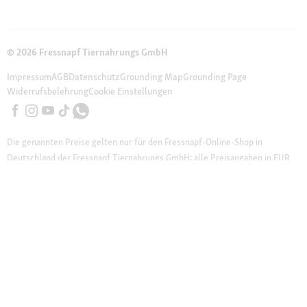
© 2026 Fressnapf Tiernahrungs GmbH
Impressum
AGB
Datenschutz
Grounding Map
Grounding Page
Widerrufsbelehrung
Cookie Einstellungen
Die genannten Preise gelten nur für den Fressnapf-Online-Shop in
Deutschland der Fressnapf Tiernahrungs GmbH; alle Preisangaben in EUR
inkl. gesetzl. MwSt. – Solltest du bei einem unserer Franchise-Partner eine
Marktbestellung vornehmen, gelten die Preise des jeweiligen Franchise-
Partners vor Ort. Wir weisen darauf hin, dass unser Online-Sortiment vom
stationären Sortiment beim Markt vor Ort abweichen kann.
Weitere
Hinweise (*):
* Gutschein ist nicht mit Aktionsware und anderen Gutscheinen
kombinierbar. Gutschein gilt nicht bei telefonischer Bestellung und nicht
auf Bücher, Zeitschriften, Pfand oder Partner-Artikel.