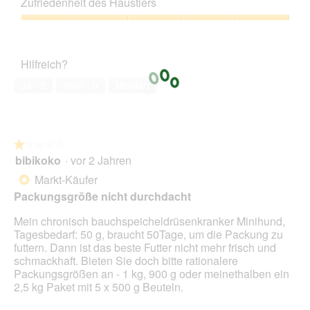
Zufriedenheit des Haustiers
Verhältnis,
5
Zufriedenheit
von
des
5
Haustiers,
Hilfreich?
5
von
Ja ·
2
Nein ·
0
Melden
5
★★★★★
★★★★★
bibikoko
·
vor 2 Jahren
1
von
Markt-Käufer
*
5
Packungsgröße nicht durchdacht
Sternen.
Mein chronisch bauchspeicheldrüsenkranker Minihund,
Tagesbedarf: 50 g, braucht 50Tage, um die Packung zu
futtern. Dann ist das beste Futter nicht mehr frisch und
schmackhaft. Bieten Sie doch bitte rationalere
Packungsgrößen an - 1 kg, 900 g oder meinethalben ein
2,5 kg Paket mit 5 x 500 g Beuteln.