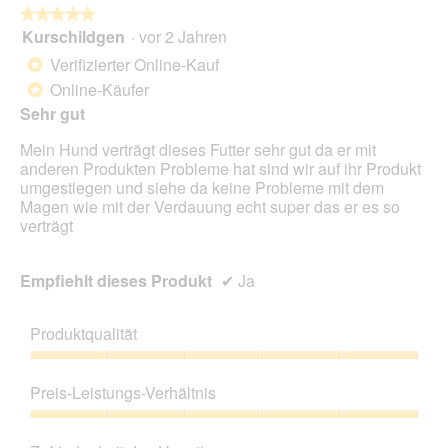
t
★★★★★
★★★★★
.
Kurschildgen
·
vor 2 Jahren
5
von
Verifizierter Online-Kauf
*
5
Online-Käufer
*
Sternen.
Sehr gut
Mein Hund verträgt dieses Futter sehr gut da er mit
anderen Produkten Probleme hat sind wir auf ihr Produkt
umgestiegen und siehe da keine Probleme mit dem
Magen wie mit der Verdauung echt super das er es so
verträgt
Empfiehlt dieses Produkt
✔
Ja
Produktqualität
Produktqualität,
5
Preis-Leistungs-Verhältnis
von
5
Preis-
Leistungs-