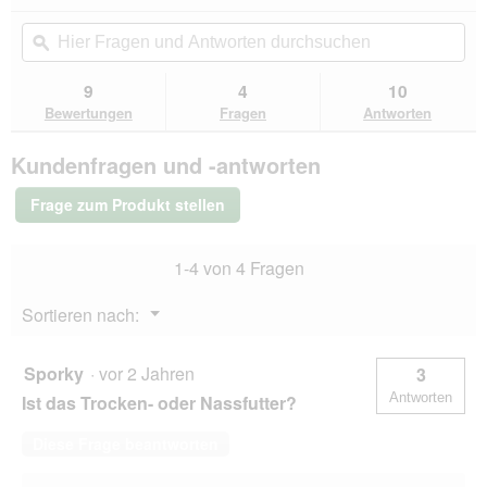
dieser
4.2
von
Aktion
Hier
Hie
5
navigierst
Fragen
ϙ
Fra
Sternen.
du
und
un
Bewertungen
zu
Antworten
Ant
9
4
10
lesen
den
durchsuchen
du
für
Bewertungen
Fragen
Antworten
Bewertungen.
SELECT
GOLD
Kundenfragen und -antworten
Medica
Schonkost
Mini
Frage zum Produkt stellen
Geflügel
2,5kg
1-4 von 4 Fragen
Menü
Sortieren nach:
▼
Sporky
·
vor 2 Jahren
3
Antworten
Ist das Trocken- oder Nassfutter?
Diese Frage beantworten