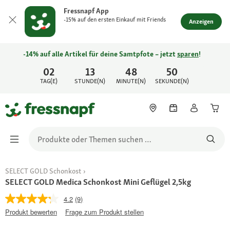
Fressnapf App
-15% auf den ersten Einkauf mit Friends
Anzeigen
-14% auf alle Artikel für deine Samtpfote – jetzt
sparen
!
02
13
48
50
TAG(E)
STUNDE(N)
MINUTE(N)
SEKUNDE(N)
SELECT GOLD Schonkost
SELECT GOLD Medica Schonkost Mini Geflügel 2,5kg
4.2
(9)
Produkt bewerten
Frage zum Produkt stellen