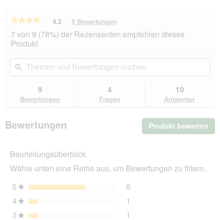
★★★★★
★★★★★
4.2
9 Bewertungen
Mit
dieser
4.2
7 von 9 (78%) der Rezensenten empfehlen dieses
von
Aktion
Produkt
5
navigierst
Sternen.
du
Themen
Th
Bewertungen
zu
und
ϙ
un
lesen
den
Bewertungen
Be
für
Bewertungen.
SELECT
suchen
su
9
4
10
GOLD
Bewertungen
Fragen
Antworten
Medica
Schonkost
Mini
Bewertungen
Produkt bewerten
.
Geflügel
2,5kg
Mit
die
Beurteilungsüberblick
Akt
wir
Wähle unten eine Reihe aus, um Bewertungen zu filtern.
ein
mo
5
Sterne
6
6 Bewertungen mit 5 Ster
Auswählen, um nach Bewer
★
Dia
4
Sterne
1
geö
1 Bewertung mit 4 Sterne
Auswählen, um nach Bewer
★
3
Sterne
1
1 Bewertung mit 3 Sterne
Auswählen, um nach Bewer
★