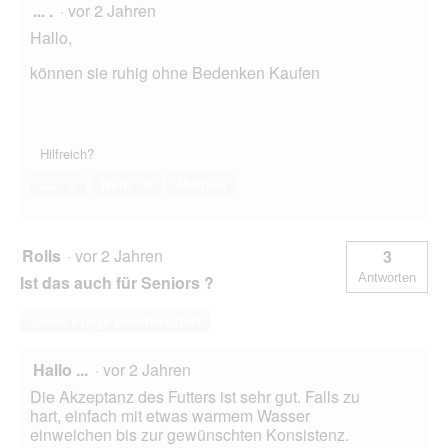
... .
·
vor 2 Jahren
Hallo,
können sie ruhig ohne Bedenken Kaufen
Hilfreich?
Ja ·
0
Nein ·
0
Melden
Rolls
·
vor 2 Jahren
3
Antworten
Ist das auch für Seniors ?
Diese Frage beantworten
Hallo ...
·
vor 2 Jahren
Die Akzeptanz des Futters ist sehr gut. Falls zu
hart, einfach mit etwas warmem Wasser
einweichen bis zur gewünschten Konsistenz.