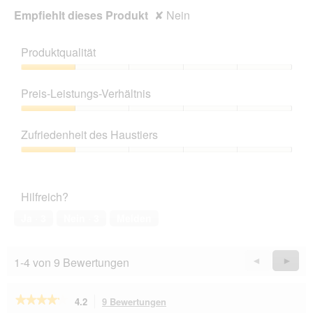
Empfiehlt dieses Produkt
✘
Nein
Produktqualität
Produktqualität,
1
Preis-Leistungs-Verhältnis
von
5
Preis-
Leistungs-
Zufriedenheit des Haustiers
Verhältnis,
1
Zufriedenheit
von
des
5
Haustiers,
Hilfreich?
1
von
Ja ·
3
Nein ·
3
Melden
5
1-4 von 9 Bewertungen
Zurück
◄
Weiter
►
Reviews
Revie
★★★★★
★★★★★
4.2
9 Bewertungen
Mit