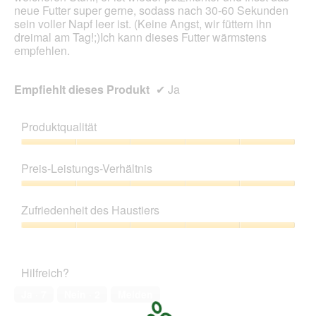
l
neue Futter super gerne, sodass nach 30-60 Sekunden
o
sein voller Napf leer ist. (Keine Angst, wir füttern ihn
g
dreimal am Tag!;)Ich kann dieses Futter wärmstens
f
empfehlen.
e
l
d
Empfiehlt dieses Produkt
✔
Ja
g
e
ö
Produktqualität
f
f
Produktqualität,
n
5
Preis-Leistungs-Verhältnis
e
von
t
5
Preis-
.
Leistungs-
Zufriedenheit des Haustiers
Verhältnis,
5
Zufriedenheit
von
des
5
Haustiers,
Hilfreich?
5
von
Ja ·
7
Nein ·
2
Melden
5