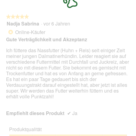
★★★★★
★★★★★
Nadja Sabrina
·
vor 6 Jahren
5
von
Online-Käufer
*
5
Gute Verträglichkeit und Akzeptanz
Sternen.
Ich füttere das Nassfutter (Huhn + Reis) seit einiger Zeit
meiner jungen Dalmatinerhündin. Leider reagiert sie auf
verschiedene Futtermittel mit Durchfall und Juckreiz, aber
nicht so mit diesem Futter. Sie bekommt es gemischt mit
Trockenfutter und hat es von Anfang an gerne gefressen.
Es hat ein paar Tage gedauert bis sich der
Verdauungstrakt darauf eingestellt hat, aber jetzt ist alles
super. Wir werden das Futter weiterhin füttern und es
erhält volle Punktzahl!
Empfiehlt dieses Produkt
✔
Ja
Produktqualität