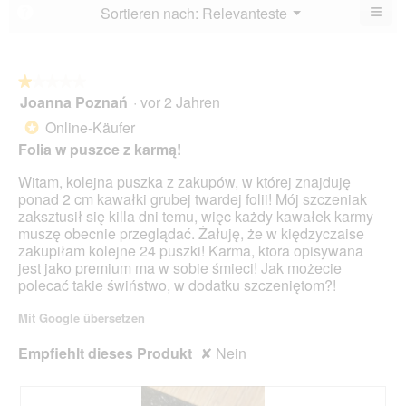
von
≡
Menü
Sortieren nach:
Relevanteste
?
▼
5.
Wen
du
auf
die
folg
★★★★★
★★★★★
Scha
Joanna Poznań
·
vor 2 Jahren
1
klick
von
wird
Online-Käufer
*
der
5
unte
Folia w puszce z karmą!
Sternen.
aufg
Inhal
Witam, kolejna puszka z zakupów, w której znajduję
aktua
ponad 2 cm kawałki grubej twardej folii! Mój szczeniak
zaksztusił się killa dni temu, więc każdy kawałek karmy
muszę obecnie przeglądać. Żałuję, że w kiędzyczaise
zakupiłam kolejne 24 puszki! Karma, ktora opisywana
jest jako premium ma w sobie śmieci! Jak możecie
polecać takie świństwo, w dodatku szczeniętom?!
Mit Google übersetzen
Empfiehlt dieses Produkt
✘
Nein