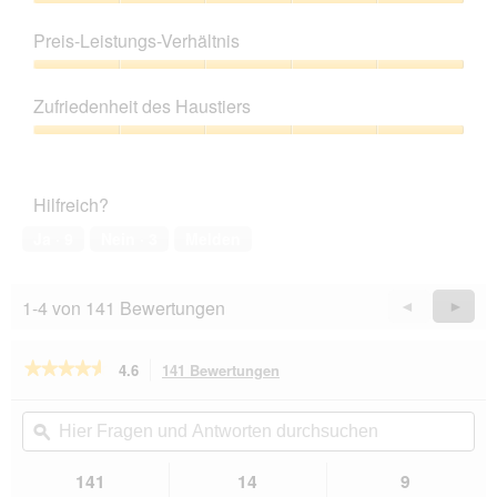
Produktqualität,
5
Preis-Leistungs-Verhältnis
von
5
Preis-
Leistungs-
Zufriedenheit des Haustiers
Verhältnis,
5
Zufriedenheit
von
des
5
Haustiers,
Hilfreich?
5
von
Ja ·
9
Nein ·
3
Melden
5
1-4 von 141 Bewertungen
Zurück
◄
Weiter
►
Reviews
Revie
★★★★★
★★★★★
4.6
141 Bewertungen
Mit
dieser
4.6
von
Aktion
Hier
Hie
5
navigierst
Fragen
ϙ
Fra
Sternen.
du
und
un
Bewertungen
zu
Antworten
Ant
141
14
9
lesen
den
durchsuchen
du
für