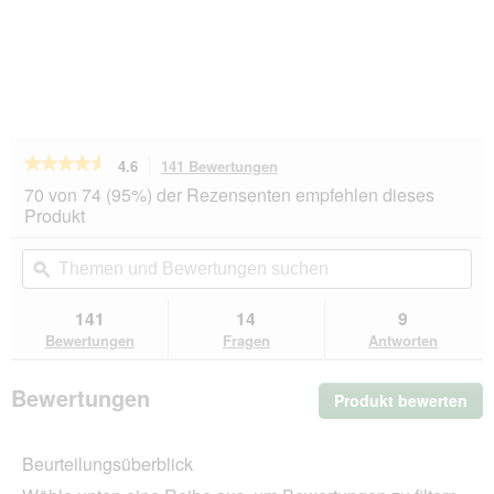
★★★★★
★★★★★
4.6
141 Bewertungen
Mit
dieser
4.6
70 von 74 (95%) der Rezensenten empfehlen dieses
von
Aktion
Produkt
5
navigierst
Sternen.
du
Themen
Th
Bewertungen
zu
und
ϙ
un
lesen
den
Bewertungen
Be
für
Bewertungen.
SELECT
suchen
su
141
14
9
GOLD
Bewertungen
Fragen
Antworten
Nassfutter
Hund
Sensitive
Bewertungen
Produkt bewerten
.
Junior
Huhn
Mit
und
die
Reis
Beurteilungsüberblick
Akt
6x200
wir
g