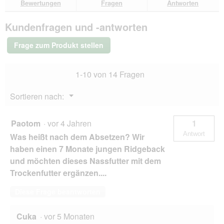
Bewertungen
Fragen
Antworten
Bewertungen.
SELECT
GOLD
Kundenfragen und -antworten
Nassfutter
Hund
Sensitive
Frage zum Produkt stellen
Junior
Huhn
und
1-10 von 14 Fragen
Reis
6x200
g
Menü
Sortieren nach:
▼
Paotom
·
vor 4 Jahren
1
Antwort
Was heißt nach dem Absetzen? Wir
haben einen 7 Monate jungen Ridgeback
und möchten dieses Nassfutter mit dem
Trockenfutter ergänzen....
Diese Frage beantworten
Cuka
·
vor 5 Monaten