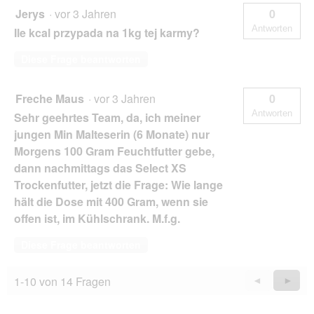
Jerys
·
vor 3 Jahren
0
Antworten
Ile kcal przypada na 1kg tej karmy?
Diese Frage beantworten
Freche Maus
·
vor 3 Jahren
0
Antworten
Sehr geehrtes Team, da, ich meiner
jungen Min Malteserin (6 Monate) nur
Morgens 100 Gram Feuchtfutter gebe,
dann nachmittags das Select XS
Trockenfutter, jetzt die Frage: Wie lange
hält die Dose mit 400 Gram, wenn sie
offen ist, im Kühlschrank. M.f.g.
Diese Frage beantworten
1-10 von 14 Fragen
Zurück
◄
Weiter
►
Questions
Quest