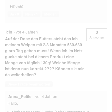
Hilfreich?
Ja ·
0
Nein ·
1
Melden
Icin
·
vor 4 Jahren
3
Antworten
Auf der Dose des Futters steht das ich
meinem Welpen mit 2-3 Monaten 530-630
g pro Tag geben muss! Wenn ich im Netz
gucke steht bei diesem Produkt eine
Menge von täglich 130g! Welche Menge
ist denn nun korrekt,???? Können sie mir
da weiterhelfen?
Diese Frage beantworten
Anna_Petite
·
vor 4 Jahren
Hallo,
wir haben unserer Hündin (10kg) morgens nur