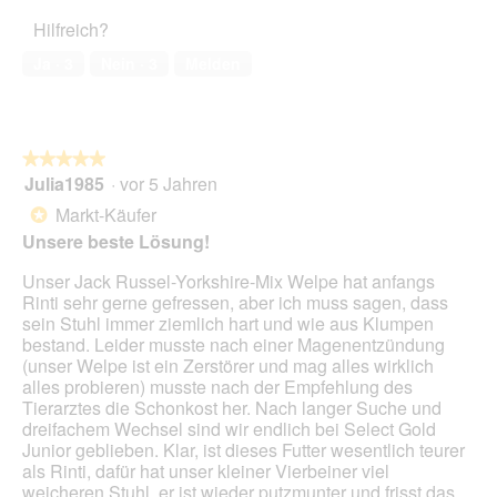
5
a
Haustiers,
t
A
Hilfreich?
l
5
o
k
e
von
2
t
Ja ·
3
Nein ·
3
Melden
s
5
.
i
D
o
i
n
a
w
l
★★★★★
★★★★★
i
o
Julia1985
·
vor 5 Jahren
r
5
g
d
von
Markt-Käufer
*
f
e
5
Unsere beste Lösung!
e
i
Sternen.
l
n
Unser Jack Russel-Yorkshire-Mix Welpe hat anfangs
d
m
Rinti sehr gerne gefressen, aber ich muss sagen, dass
g
o
sein Stuhl immer ziemlich hart und wie aus Klumpen
e
d
bestand. Leider musste nach einer Magenentzündung
ö
a
(unser Welpe ist ein Zerstörer und mag alles wirklich
f
l
alles probieren) musste nach der Empfehlung des
f
e
Tierarztes die Schonkost her. Nach langer Suche und
n
s
dreifachem Wechsel sind wir endlich bei Select Gold
e
D
Junior geblieben. Klar, ist dieses Futter wesentlich teurer
t
i
als Rinti, dafür hat unser kleiner Vierbeiner viel
.
a
weicheren Stuhl, er ist wieder putzmunter und frisst das