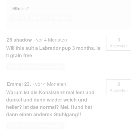
Hilfreich?
Ja ·
1
Nein ·
1
Melden
26 shadow
·
vor 4 Monaten
0
Antworten
Will this suit a Labrador pup 3 months. Is
it grain free
Diese Frage beantworten
Emma123.
·
vor 4 Monaten
0
Antworten
Warum ist die Konsistenz mal fest und
dunkel und dann wieder weich und
heller? Ist das normal? Mei. Hund hat
dann einen anderen Stuhlgang!!
Diese Frage beantworten