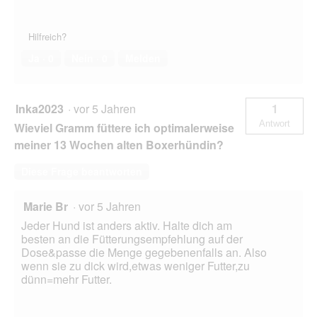
Hilfreich?
Ja ·
0
Nein ·
0
Melden
Inka2023
·
vor 5 Jahren
1
Antwort
Wieviel Gramm füttere ich optimalerweise
meiner 13 Wochen alten Boxerhündin?
Diese Frage beantworten
Marie Br
·
vor 5 Jahren
Jeder Hund ist anders aktiv. Halte dich am
besten an die Fütterungsempfehlung auf der
Dose&passe die Menge gegebenenfalls an. Also
wenn sie zu dick wird,etwas weniger Futter,zu
dünn=mehr Futter.