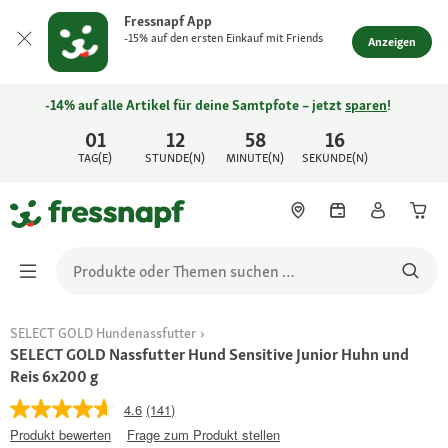
Fressnapf App
-15% auf den ersten Einkauf mit Friends
Anzeigen
-14% auf alle Artikel für deine Samtpfote – jetzt
sparen
!
01
12
58
16
TAG(E)
STUNDE(N)
MINUTE(N)
SEKUNDE(N)
SELECT GOLD Hundenassfutter
SELECT GOLD Nassfutter Hund Sensitive Junior Huhn und
Reis 6x200 g
4.6
(141)
Produkt bewerten
Frage zum Produkt stellen