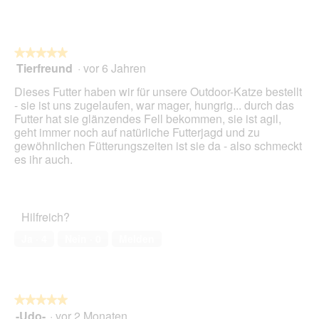
★★★★★
★★★★★
Tierfreund
·
vor 6 Jahren
5
von
Dieses Futter haben wir für unsere Outdoor-Katze bestellt
5
- sie ist uns zugelaufen, war mager, hungrig... durch das
Sternen.
Futter hat sie glänzendes Fell bekommen, sie ist agil,
geht immer noch auf natürliche Futterjagd und zu
gewöhnlichen Fütterungszeiten ist sie da - also schmeckt
es ihr auch.
Hilfreich?
Ja ·
4
Nein ·
0
Melden
★★★★★
★★★★★
-Udo-
·
vor 2 Monaten
5