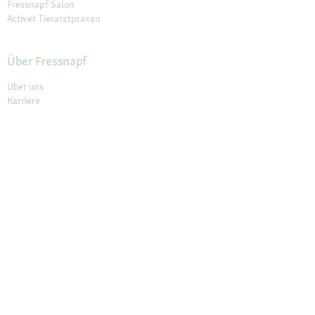
Fressnapf Salon
Activet Tierarztpraxen
Über Fressnapf
Über uns
Karriere
Verantwortung
Tierisch Engagiert
Compliance
Marktplatz Partner werden
Presse
Anfahrt
© 2026 Fressnapf Tiernahrungs GmbH
Impressum
AGB
Datenschutz
Grounding Map
Grounding Page
Widerrufsbelehrung
Cookie Einstellungen