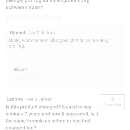
(Menge) pro Tag für einen großen, 7kg
e
schweren Kater?
ö
f
Diese Frage beantworten
f
n
e
Blümel
·
vor 2 Jahren
t
Hallo, wenn er kein Übergewicht hat, ca. 80-90 g
.
pro Tag.
Hilfreich?
Ja ·
0
Nein ·
0
Melden
Leanne
·
vor 3 Jahren
0
Antworten
Is this product changed? It used to say
senior + 7 years and now it says adult. Is it
the same formula as before or has that
changed too?