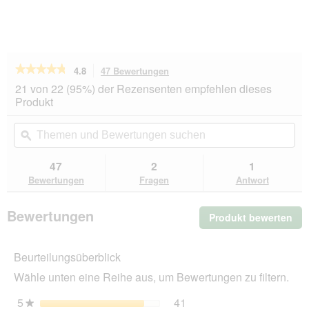
★★★★★
★★★★★
4.8
47 Bewertungen
Mit
dieser
4.8
21 von 22 (95%) der Rezensenten empfehlen dieses
von
Aktion
Produkt
5
navigierst
Sternen.
du
Themen
Th
Bewertungen
zu
und
ϙ
un
lesen
den
Bewertungen
Be
für
Bewertungen.
SELECT
suchen
su
47
2
1
GOLD
Bewertungen
Fragen
Antwort
Outdoor
Adult
Geflügel
Bewertungen
Produkt bewerten
.
und
Reis
Mit
2,5
die
kg
Beurteilungsüberblick
Akt
wir
Wähle unten eine Reihe aus, um Bewertungen zu filtern.
ein
mo
5
Sterne
41
41 Bewertungen mit 5 St
Auswählen, um nach Bewer
★
Dia