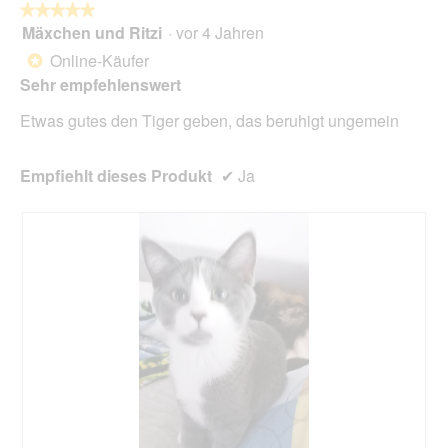
★★★★★
★★★★★
i
Mäxchen und Ritzi
·
vor 4 Jahren
r
5
d
von
Online-Käufer
*
e
5
Sehr empfehlenswert
i
Sternen.
n
Etwas gutes den Tiger geben, das beruhigt ungemein
m
o
d
Empfiehlt dieses Produkt
✔
Ja
a
l
e
s
D
i
a
l
o
g
f
e
l
d