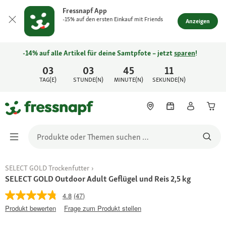
Fressnapf App
-15% auf den ersten Einkauf mit Friends
Anzeigen
-14% auf alle Artikel für deine Samtpfote – jetzt
sparen
!
03
03
45
11
TAG(E)
STUNDE(N)
MINUTE(N)
SEKUNDE(N)
SELECT GOLD Trockenfutter
SELECT GOLD Outdoor Adult Geflügel und Reis 2,5 kg
4.8
(47)
Produkt bewerten
Frage zum Produkt stellen