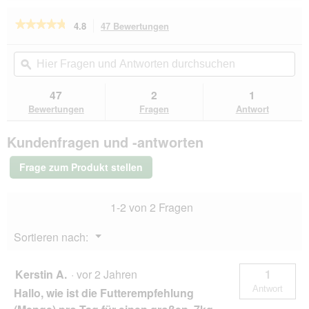
i
r
★★★★★
★★★★★
4.8
47 Bewertungen
Mit
d
dieser
4.8
e
von
Aktion
Hier
Hie
i
5
navigierst
Fragen
ϙ
Fra
n
Sternen.
du
und
un
m
Bewertungen
zu
Antworten
Ant
47
2
1
lesen
o
den
durchsuchen
du
für
Bewertungen
Fragen
Antwort
d
Bewertungen.
SELECT
a
GOLD
l
Kundenfragen und -antworten
Outdoor
e
Adult
s
Geflügel
Frage zum Produkt stellen
und
D
Reis
i
2,5
a
1-2 von 2 Fragen
kg
l
o
Menü
Sortieren nach:
g
▼
f
e
Kerstin A.
·
vor 2 Jahren
1
l
Antwort
Hallo, wie ist die Futterempfehlung
d
g