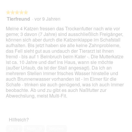
auf
die
folg
★★★★★
★★★★★
Scha
Tierfreund
·
vor 9 Jahren
5
klick
von
wird
Meine 4 Katzen fressen das Trockenfutter nach wie vor
der
5
unte
gerne; 3 davon (7 Jahre) sind ausschließlich Freigänger,
Sternen.
aufg
können sich aber durch die Katzenklappe im Schafstall
Inhal
aufhalten. Bis jetzt haben sie alle keine Zahnprobleme,
aktua
das Fell sieht gut aus undauch der Tierarzt ist ihnen
fremd - bis auf 1 Beinbruch beim Kater -. Die Mutterkatze
ist ca. 10 Jahre und darf ins Haus, wann sie möchte
(außer Urlaub, da ist der Stall angesagt). Da ich an
mehreren Stellen immer frisches Wasser hinstelle und
auch Brunnenwasser vorhanden ist - im Eimer für die
Schafe - trinken sie auch genügend, was ich auch immer
beobachte. Ab und zu gibt es auch Naßfutter zur
Abwechslung, meist Multi-Fit.
Hilfreich?
Ja ·
1
Nein ·
0
Melden