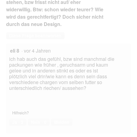
stehen, bzw frisst nicht auf/ eher
widerwillig. Btw: schon wieder teurer? Wie
wird das gerechtfertigt? Doch sicher nicht
durch das neue Design.
Diese Frage beantworten
eli 8
·
vor 4 Jahren
ich hab auch das gefühl, bzw sind manchmal die
packungen wie früher , geruchsarm und kaum
gelee und in anderen stinkt es oder es ist
plötzlich viel drin!wie kann es denn sein dass
verschiedene chargen vom selben futter so
unterschiedlich riechen/ aussehen?
Hilfreich?
Ja ·
3
Nein ·
0
Melden