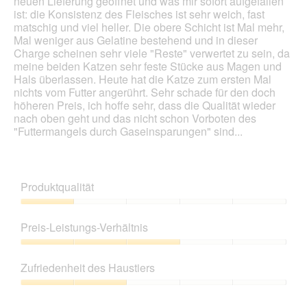
neuen Lieferung geöffnet und was mir sofort aufgefallen
ist: die Konsistenz des Fleisches ist sehr weich, fast
matschig und viel heller. Die obere Schicht ist Mal mehr,
Mal weniger aus Gelatine bestehend und in dieser
Charge scheinen sehr viele "Reste" verwertet zu sein, da
meine beiden Katzen sehr feste Stücke aus Magen und
Hals überlassen. Heute hat die Katze zum ersten Mal
nichts vom Futter angerührt. Sehr schade für den doch
höheren Preis, ich hoffe sehr, dass die Qualität wieder
nach oben geht und das nicht schon Vorboten des
"Futtermangels durch Gaseinsparungen" sind...
Produktqualität
Produktqualität,
1
Preis-Leistungs-Verhältnis
von
5
Preis-
Leistungs-
Zufriedenheit des Haustiers
Verhältnis,
3
Zufriedenheit
von
des