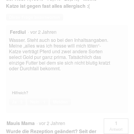
Katze ist gegen fast alles allergisch :(
Diese Frage beantworten
Ferdiul
·
vor 2 Jahren
Wasser. Steht auch so bei den Inhaltsangaben.
Meine „alles was ich fresse will mich töten“-
Katze verträgt Pferd und zwei andere Sorten
select Gold pur ganz prima. Tatsächlich das
einzige Futter bei dem sie sich nicht blutig kratzt
oder Durchfall bekommt.
Hilfreich?
Ja ·
2
Nein ·
1
Melden
Mauis Mama
·
vor 2 Jahren
1
Antwort
Wurde die Rezeption geändert? Seit der