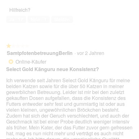
5
Haustiers,
Hilfreich?
2
von
Ja ·
17
Nein ·
1
Melden
5
★★★★★
★★★★★
SamtpfotenbetreuungBerlin
·
vor 2 Jahren
1
von
Online-Käufer
*
5
Select Gold Känguru neue Konsistenz?
Sternen.
Ich verwende seit Jahren Select Gold Känguru für meine
beiden Katzen sowie für die über 50 Katzen in meiner
gewerblichen Betreuung. Leider ist mir bei den zuletzt
gekauften Dosen aufgefallen, dass die Konsistenz des
Futters entweder sehr fest und gummiartig ist oder aus
vielen kleinen, ungewöhnlichen Bröckchen besteht.
Zudem hat sich der Geruch verschlechtert, und auch der
Geschmack ist bei einer Probe deutlich weniger intensiv
als früher. Mein Kater, der das Futter zuvor gern gefressen
hat, mag es nun nicht mehr und verträgt es auch nicht