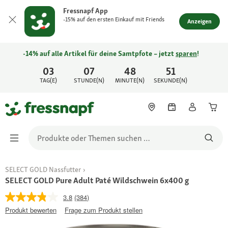
Fressnapf App
-15% auf den ersten Einkauf mit Friends
Anzeigen
-14% auf alle Artikel für deine Samtpfote – jetzt
sparen
!
03
07
48
51
TAG(E)
STUNDE(N)
MINUTE(N)
SEKUNDE(N)
SELECT GOLD Nassfutter
SELECT GOLD Pure Adult Paté Wildschwein 6x400 g
3.8
(384)
Produkt bewerten
Frage zum Produkt stellen