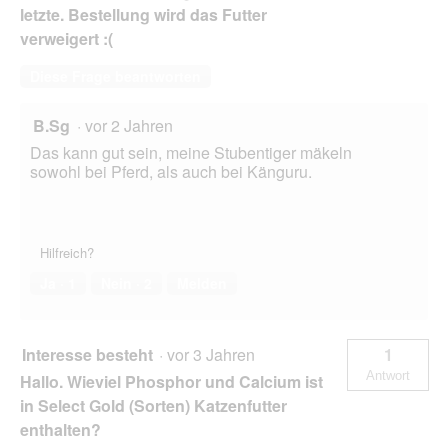
letzte. Bestellung wird das Futter
verweigert :(
Diese Frage beantworten
B.Sg
·
vor 2 Jahren
Das kann gut sein, meine Stubentiger mäkeln
sowohl bei Pferd, als auch bei Känguru.
Hilfreich?
Ja ·
1
Nein ·
2
Melden
Interesse besteht
·
vor 3 Jahren
1
Antwort
Hallo. Wieviel Phosphor und Calcium ist
in Select Gold (Sorten) Katzenfutter
enthalten?