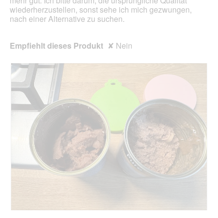
mehr gut. Ich bitte darum, die ursprüngliche Qualität
wiederherzustellen, sonst sehe ich mich gezwungen,
nach einer Alternative zu suchen.
Empfiehlt dieses Produkt
✘
Nein
R
F