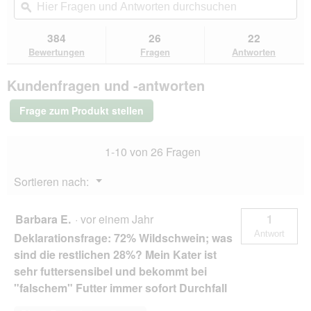
k
i
5
navigierst
Fragen
ϙ
Fra
s
n
Sternen.
du
und
un
=
m
Bewertungen
zu
Antworten
Ant
384
26
22
lesen
n
o
den
durchsuchen
du
für
Bewertungen
Fragen
Antworten
e
d
Bewertungen.
SELECT
u
a
GOLD
,
l
Kundenfragen und -antworten
Pure
n
e
Adult
i
s
Paté
Frage zum Produkt stellen
Wildschwein
c
D
6x400
h
i
g
t
a
1-10 von 26 Fragen
l
l
e
o
Menü
Sortieren nach:
c
g
▼
k
f
e
e
Barbara E.
·
vor einem Jahr
1
r
l
Antwort
Deklarationsfrage: 72% Wildschwein; was
&
d
z
g
sind die restlichen 28%? Mein Kater ist
u
e
sehr futtersensibel und bekommt bei
r
ö
"falschem" Futter immer sofort Durchfall
ü
f
c
f