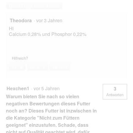
Diese Frage beantworten
Theodora
·
vor 3 Jahren
Hi
Calcium 0,28% und Phosphor 0,22%
Hilfreich?
Ja ·
0
Nein ·
1
Melden
Hexchen1
·
vor 5 Jahren
3
Antworten
Warum bieten Sie nach so vielen
negativen Bewertungen dieses Futter
noch an? Dieses Futter ist inzwischen in
die Kategorie "Nicht zum Füttern
geeignet" einzustufen. Schade, dass
nicht auf Qualität geachtet wird, dafür