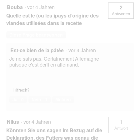
Bouba
·
vor 4 Jahren
2
Antworten
Quelle est le (ou les )pays d’origine des
viandes utilisées dans la recette
Diese Frage beantworten
Est-ce bien de la pâtée
·
vor 4 Jahren
Je ne sais pas. Certainement Allemagne
puisque c'est écrit en allemand.
Hilfreich?
Ja ·
0
Nein ·
1
Melden
Nilus
·
vor 4 Jahren
1
Antwort
Könnten Sie uns sagen im Bezug auf die
Deklaration, des Futters was genau die