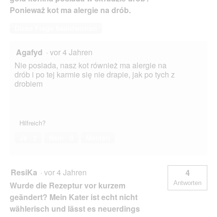
Ponieważ kot ma alergie na drób.
Diese Frage beantworten
Agafyd
·
vor 4 Jahren
Nie posiada, nasz kot również ma alergie na
drób i po tej karmie się nie drapie, jak po tych z
drobiem
Hilfreich?
Ja ·
2
Nein ·
0
Melden
ResiKa
·
vor 4 Jahren
4
Antworten
Wurde die Rezeptur vor kurzem
geändert? Mein Kater ist echt nicht
wählerisch und lässt es neuerdings