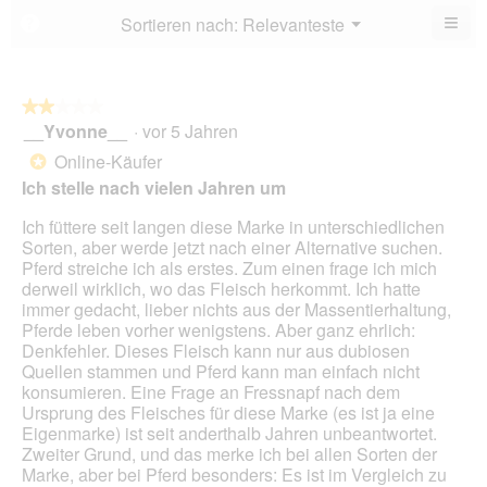
5.
von
≡
Menü
Sortieren nach:
Relevanteste
?
▼
5.
Wen
du
auf
die
folg
★★★★★
★★★★★
Scha
__Yvonne__
·
vor 5 Jahren
2
klick
von
wird
Online-Käufer
*
der
5
unte
Ich stelle nach vielen Jahren um
Sternen.
aufg
Inhal
Ich füttere seit langen diese Marke in unterschiedlichen
aktua
Sorten, aber werde jetzt nach einer Alternative suchen.
Pferd streiche ich als erstes. Zum einen frage ich mich
derweil wirklich, wo das Fleisch herkommt. Ich hatte
immer gedacht, lieber nichts aus der Massentierhaltung,
Pferde leben vorher wenigstens. Aber ganz ehrlich:
Denkfehler. Dieses Fleisch kann nur aus dubiosen
Quellen stammen und Pferd kann man einfach nicht
konsumieren. Eine Frage an Fressnapf nach dem
Ursprung des Fleisches für diese Marke (es ist ja eine
Eigenmarke) ist seit anderthalb Jahren unbeantwortet.
Zweiter Grund, und das merke ich bei allen Sorten der
Marke, aber bei Pferd besonders: Es ist im Vergleich zu