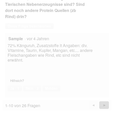
Tierischen Nebenerzeugnisse sind? Sind
dort noch andere Protein Quellen (zb
Rind) drin?
Diese Frage beantworten
Sample
·
vor 4 Jahren
72% Känguruh, Zusatzstoffe lt Angaben: div.
Vitamine, Taurin, Kupfer, Mangan, etc.... andere
Fleischangaben wie Rind, etc sind nicht
erwähnt.
Hilfreich?
Ja ·
1
Nein ·
3
Melden
1-10 von 26 Fragen
Zurück
◄
Weiter
►
Questions
Quest