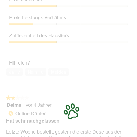
ö
f
Produktqualität,
f
2
Preis-Leistungs-Verhältnis
n
von
e
5
Preis-
t
Leistungs-
Zufriedenheit des Haustiers
.
Verhältnis,
1
Zufriedenheit
von
des
5
Haustiers,
Hilfreich?
2
von
Ja ·
7
Nein ·
0
Melden
5
★★★★★
★★★★★
Delma
·
vor 4 Jahren
2
von
Online-Käufer
*
5
Hat sehr nachgelassen
Sternen.
Letzte Woche bestellt, gestern die erste Dose aus der