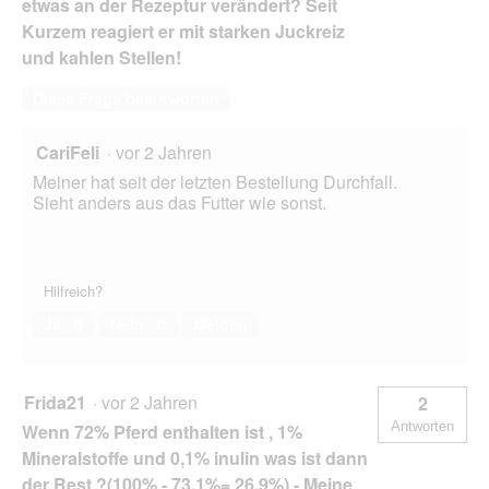
etwas an der Rezeptur verändert? Seit
Kurzem reagiert er mit starken Juckreiz
und kahlen Stellen!
Diese Frage beantworten
CariFeli
·
vor 2 Jahren
Meiner hat seit der letzten Bestellung Durchfall.
Sieht anders aus das Futter wie sonst.
Hilfreich?
Ja ·
0
Nein ·
0
Melden
Frida21
·
vor 2 Jahren
2
Antworten
Wenn 72% Pferd enthalten ist , 1%
Mineralstoffe und 0,1% inulin was ist dann
der Rest ?(100% - 73,1%= 26,9%) - Meine