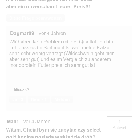
aber ein unverschämt teurer Preis!!!
Diese Frage beantworten
Dagmar09
·
vor 4 Jahren
Wir haben kein Problem mit der Qualität, ich bin
froh dass es im Sortiment ist weil meine Katze
sehr, sehr wenig verträgt (Wildschwein geht hier
aber sehr gut) und es im Vergleich zu anderem
monoprotein Futter preislich sehr gut ist
Hilfreich?
Ja ·
3
Nein ·
1
Melden
Mati1
·
vor 4 Jahren
1
Antwort
Witam. Chciałbym się zapytać czy select
gold konina posiada w składzie drób?