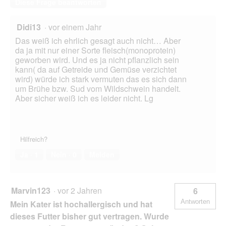
Diese Frage beantworten
k
n
i
e
n
t
Didi13
·
vor einem Jahr
d
.
Das weiß ich ehrlich gesagt auch nicht… Aber
i
da ja mit nur einer Sorte fleisch(monoprotein)
e
geworben wird. Und es ja nicht pflanzlich sein
D
kann( da auf Getreide und Gemüse verzichtet
o
wird) würde ich stark vermuten das es sich dann
s
um Brühe bzw. Sud vom Wildschwein handelt.
e
Aber sicher weiß ich es leider nicht. Lg
Hilfreich?
Ja ·
1
Nein ·
0
Melden
Marvin123
·
vor 2 Jahren
6
Antworten
Mein Kater ist hochallergisch und hat
dieses Futter bisher gut vertragen. Wurde