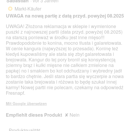
Sabastian
·
vor 3 Jahren
c
r
g
h
d
von
Markt-Käufer
*
f
u
e
5
UWAGA na nową partię z datą przyd. powyżej 08.2025
e
n
i
Sternen.
l
d
n
UWAGA! Złożona reklamacja w sklepie i wymienione
d
v
m
puszki z najnowszej partii (data przyd. powyżej 08.2025)
g
i
o
na starszą ponieważ w środku jest inne mięso!!!
e
e
d
Prawdopodobnie to konina, mocno tłusta i galaretowata.
ö
l
a
W cenie kangura (najwyższej to przesada). Koninę też
f
G
l
kiedyś kupowaliśmy ale stała się zbyt galaretowata i
f
e
e
brejowata. Kangur do tej pory bronił się konsystencją
n
l
s
(ciemny brąz i kulki mięsne nie całkiem zmielone na
e
a
D
papkę) no i smakiem bo kot odchudzany i wybredny jadł
t
t
i
to bardzo chętnie. Jeśli stara partia się wyczerpie a nowa
.
i
a
zostanie taka brejowata i różowa to będę szukał innej
n
l
karmy! Nowej partii nie polecam, czekamy na odpowiedź
e
o
Fresnapf.
g
f
Mit Google übersetzen
e
l
Empfiehlt dieses Produkt
✘
Nein
d
g
e
Produktqualität