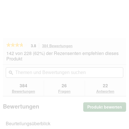
★★★★★
★★★★★
3.8
384 Bewertungen
Mit
dieser
3.8
142 von 228 (62%) der Rezensenten empfehlen dieses
von
Aktion
Produkt
5
navigierst
Sternen.
du
Themen
Th
Bewertungen
zu
und
ϙ
un
lesen
den
Bewertungen
Be
für
Bewertungen.
SELECT
suchen
su
384
26
22
GOLD
Bewertungen
Fragen
Antworten
Pure
Adult
Paté
Bewertungen
Produkt bewerten
.
Wildschwein
6x400
Mit
g
die
Beurteilungsüberblick
Akt
wir