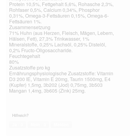
Protein 10,5%, Fettgehalt 5,6%, Rohasche 2,3%,
Rohfaser 0,5%, Calcium 0,34%, Phosphor
0,31%, Omega-3-Fettsäuren 0,15%, Omega-6-
Fettsäuren 1%.
Zusammensetzung
71% Huhn (aus Herzen, Fleisch, Mägen, Lebern,
Hälsen, Fett), 27,3% Trinkwasser, 1%
Mineralstoffe, 0,25% Lachsöl, 0,25% Distelöl,
0,2% Fructo-Oligosaccharide.
Feuchtegehalt
80%
Zusatzstoffe pro kg
Ernährungsphysiologische Zusatzstoffe: Vitamin
D3 200 IE, Vitamin E 20mg, Taurin 1500mg, E4
(Kupfer) 1,5mg, 3b202 (Jod) 0,75mg, 3b503
Mangan 1,4mg, 3b605 (Zink) 25mg.
Hilfreich?
Ja ·
0
Nein ·
0
Melden