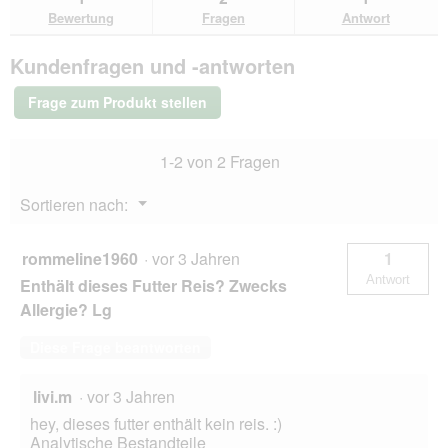
den
durchsuchen
du
für
Bewertung
Fragen
Antwort
Bewertungen.
SELECT
GOLD
Kundenfragen und -antworten
Pure
Chicken
Snack
Frage zum Produkt stellen
Kitten
8
x
1-2 von 2 Fragen
75g
Menü
Sortieren nach:
▼
rommeline1960
·
vor 3 Jahren
1
Antwort
Enthält dieses Futter Reis? Zwecks
Allergie? Lg
Diese Frage beantworten
livi.m
·
vor 3 Jahren
hey, dieses futter enthält kein reis. :)
Analytische Bestandteile