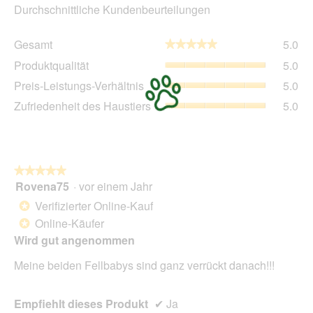
Durchschnittliche Kundenbeurteilungen
Ge
Gesamt
5.0
★★★★★
★★★★★
Dur
Pro
Produktqualität
5.0
Bew
Dur
5
Pre
Preis-Leistungs-Verhältnis
5.0
Bew
von
Lei
5
Zuf
Zufriedenheit des Haustiers
5.0
5.
Ver
von
des
Dur
5.
Hau
Bew
Dur
5
Bew
von
5
★★★★★
★★★★★
5.
von
Rovena75
·
vor einem Jahr
5
5.
von
Verifizierter Online-Kauf
*
5
Online-Käufer
*
Sternen.
Wird gut angenommen
Meine beiden Fellbabys sind ganz verrückt danach!!!
Empfiehlt dieses Produkt
✔
Ja