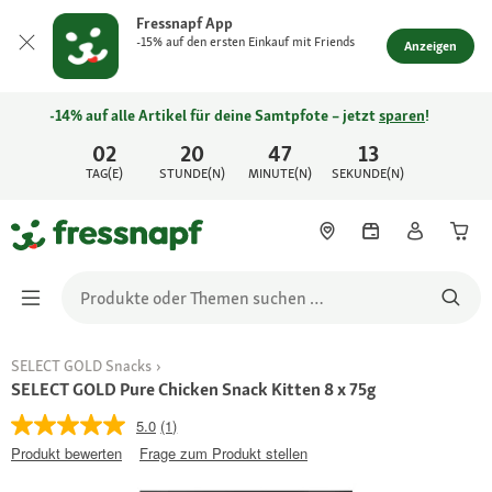
Fressnapf App
-15% auf den ersten Einkauf mit Friends
Anzeigen
-14% auf alle Artikel für deine Samtpfote – jetzt
sparen
!
02
20
47
13
TAG(E)
STUNDE(N)
MINUTE(N)
SEKUNDE(N)
SELECT GOLD Snacks
SELECT GOLD Pure Chicken Snack Kitten 8 x 75g
5.0
(1)
Produkt bewerten
Frage zum Produkt stellen