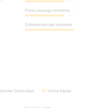
Produktqualität,
4
Preis-Leistungs-Verhältnis
von
5
Preis-
Leistungs-
Zufriedenheit des Haustiers
Verhältnis,
4
Zufriedenheit
von
des
5
Haustiers,
5
von
5
fizierter Online-Kauf
Online-Käufer
*