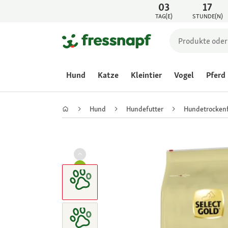
03
17
TAG(E)
STUNDE(N)
Hund
Katze
Kleintier
Vogel
Pferd
Hund
Hundefutter
Hundetrockenf