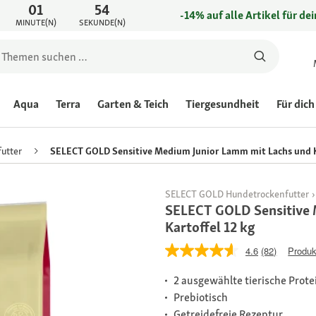
01
54
-14% auf alle Artikel für de
MINUTE(N)
SEKUNDE(N)
Aqua
Terra
Garten & Teich
Tiergesundheit
Für dich
utter
SELECT GOLD Sensitive Medium Junior Lamm mit Lachs und K
SELECT GOLD Hundetrockenfutter
SELECT GOLD Sensitive 
Kartoffel 12 kg
4.6
(82)
Produk
2 ausgewählte tierische Prote
Prebiotisch
Getreidefreie Rezeptur