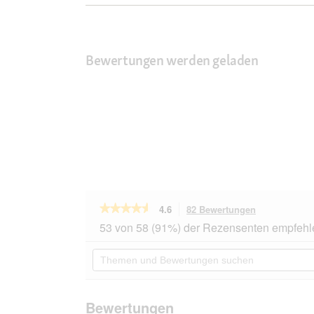
Bewertungen werden geladen
★★★★★
★★★★★
4.6
82 Bewertungen
Mit
dieser
4.6
53 von 58 (91%) der Rezensenten empfehl
von
Aktion
5
navigierst
Themen
Sternen.
du
und
Bewertungen
zu
Bewertungen
lesen
den
suchen
für
Bewertungen
SELECT
Bewertungen
GOLD