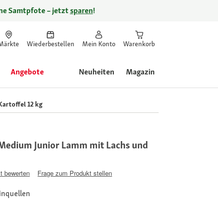
ine Samtpfote – jetzt
sparen
!
Märkte
Wiederbestellen
Mein Konto
Warenkorb
Angebote
Neuheiten
Magazin
artoffel 12 kg
Medium Junior Lamm mit Lachs und
t bewerten
Frage zum Produkt stellen
inquellen