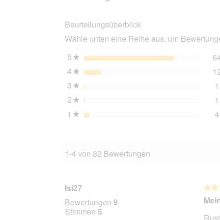
Sensitive
Medium
Beurteilungsüberblick
Junior
Lamm
Wähle unten eine Reihe aus, um Bewertungen
mit
Lachs
und
5
Sterne
6
★
Kartoffel
4
Sterne
1
12
★
kg
3
Sterne
1
★
2
Sterne
1
★
1
Sterne
4
★
1-4 von 82 Bewertungen
Isi27
★★
★★
5
Mein
Bewertungen
9
von
Stimmen
5
Rusty
5