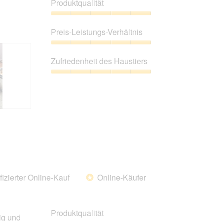
Produktqualität
unten
aufgeführte
Inhalt
Produktqualität,
aktualisiert.
5
Preis-Leistungs-Verhältnis
von
5
Preis-
Leistungs-
Zufriedenheit des Haustiers
Verhältnis,
5
Zufriedenheit
von
des
5
Haustiers,
5
von
5
fizierter Online-Kauf
Online-Käufer
*
Produktqualität
tig und