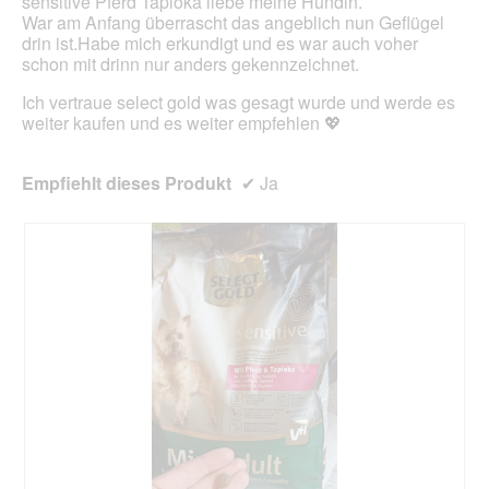
sensitive Pferd Tapioka liebe meine Hündin.
e
d
War am Anfang überrascht das angeblich nun Geflügel
ö
a
drin ist.Habe mich erkundigt und es war auch voher
f
l
schon mit drinn nur anders gekennzeichnet.
f
e
n
s
Ich vertraue select gold was gesagt wurde und werde es
e
D
weiter kaufen und es weiter empfehlen 💖
t
i
.
a
l
Empfiehlt dieses Produkt
✔
Ja
o
g
f
e
l
d
g
e
ö
f
f
n
e
t
.