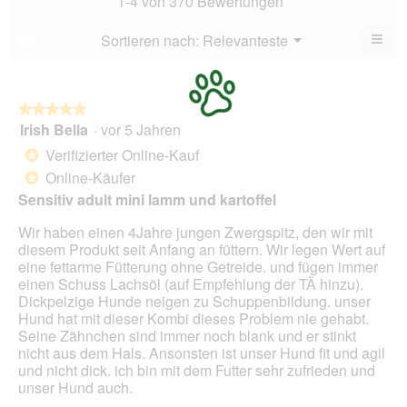
1-4 von 370 Bewertungen
von
4.5
5.
von
≡
Menü
Sortieren nach:
Relevanteste
?
▼
5.
Wen
du
auf
die
folg
★★★★★
★★★★★
Scha
Irish Bella
·
vor 5 Jahren
5
klick
von
wird
Verifizierter Online-Kauf
*
der
5
unte
Online-Käufer
*
Sternen.
aufg
Sensitiv adult mini lamm und kartoffel
Inhal
aktua
Wir haben einen 4Jahre jungen Zwergspitz, den wir mit
diesem Produkt seit Anfang an füttern. Wir legen Wert auf
eine fettarme Fütterung ohne Getreide. und fügen immer
einen Schuss Lachsöl (auf Empfehlung der TÄ hinzu).
Dickpelzige Hunde neigen zu Schuppenbildung. unser
Hund hat mit dieser Kombi dieses Problem nie gehabt.
Seine Zähnchen sind immer noch blank und er stinkt
nicht aus dem Hals. Ansonsten ist unser Hund fit und agil
und nicht dick. ich bin mit dem Futter sehr zufrieden und
unser Hund auch.