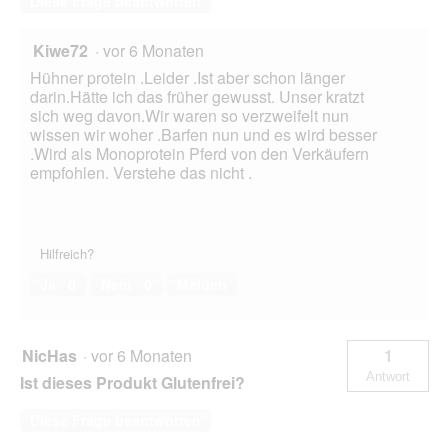
Diese Frage beantworten
Kiwe72
·
vor 6 Monaten
Hühner protein .Leider .Ist aber schon länger
darin.Hätte ich das früher gewusst. Unser kratzt
sich weg davon.Wir waren so verzweifelt nun
wissen wir woher .Barfen nun und es wird besser
.Wird als Monoprotein Pferd von den Verkäufern
empfohlen. Verstehe das nicht .
Hilfreich?
Ja ·
0
Nein ·
0
Melden
NicHas
·
vor 6 Monaten
1
Antwort
Ist dieses Produkt Glutenfrei?
Diese Frage beantworten