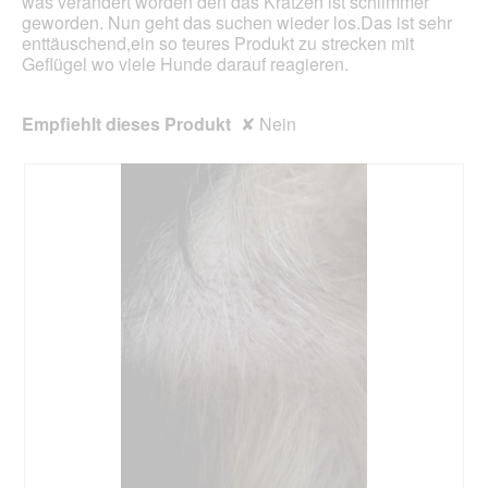
.
was verändert worden den das Kratzen ist schlimmer
a
geworden. Nun geht das suchen wieder los.Das ist sehr
l
enttäuschend,ein so teures Produkt zu strecken mit
o
Geflügel wo viele Hunde darauf reagieren.
g
f
e
Empfiehlt dieses Produkt
✘
Nein
l
d
g
e
ö
f
f
n
e
t
.