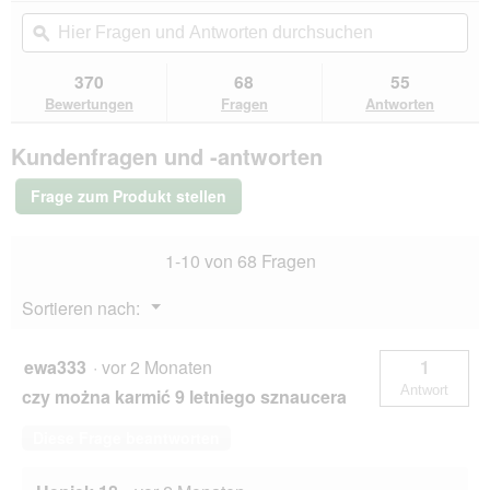
s
e
von
Aktion
Hier
Hie
s
i
5
navigierst
Fragen
ϙ
Fra
t
n
Sternen.
du
und
un
S
m
Bewertungen
zu
Antworten
Ant
370
68
55
lesen
p
o
den
durchsuchen
du
für
Bewertungen
Fragen
Antworten
u
d
Bewertungen.
SELECT
r
a
GOLD
e
l
Kundenfragen und -antworten
Sensitive
n
e
Trockenfutter
s
Hund
Frage zum Produkt stellen
Mini
D
Lamm
i
und
a
1-10 von 68 Fragen
Reis
l
4
o
kg
Menü
Sortieren nach:
g
▼
f
e
ewa333
·
vor 2 Monaten
1
l
Antwort
czy można karmić 9 letniego sznaucera
d
g
Diese Frage beantworten
e
ö
f