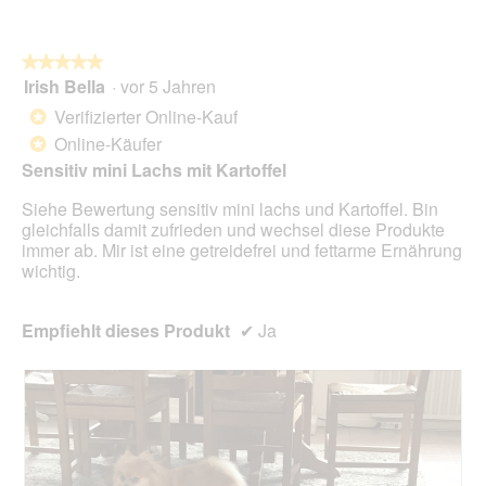
o
t
i
n
.
a
w
l
★★★★★
★★★★★
i
o
Irish Bella
·
vor 5 Jahren
r
5
g
d
von
Verifizierter Online-Kauf
*
f
e
5
Online-Käufer
e
*
i
Sternen.
l
n
Sensitiv mini Lachs mit Kartoffel
d
m
g
Siehe Bewertung sensitiv mini lachs und Kartoffel. Bin
o
e
gleichfalls damit zufrieden und wechsel diese Produkte
d
ö
immer ab. Mir ist eine getreidefrei und fettarme Ernährung
a
f
wichtig.
l
f
e
n
s
e
Empfiehlt dieses Produkt
✔
Ja
D
t
i
.
a
l
o
g
f
e