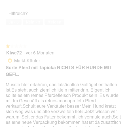
e
e
von
d
des
o
r
.
ö
5
a
Haustiers,
t
A
f
Hilfreich?
l
5
o
k
f
e
von
3
t
Ja ·
6
Nein ·
3
Melden
n
s
5
.
i
e
D
o
t
i
n
.
a
w
l
★★★★★
★★★★★
i
o
Kiwe72
·
vor 6 Monaten
r
1
g
d
von
Markt-Käufer
*
f
e
5
Sorte Pferd mit Tapioka NICHTS FÜR HUNDE MIT
e
i
Sternen.
l
GEFL.
n
d
m
g
Musste hier erfahren, das tatsächlich Geflügel enthalten
o
e
ist.Es steht auch ziemlich klein mittendrin. Eigentlich
d
ö
sollte es ein reines Pferdefleisch Produkt sein .Es wurde
a
f
mir im Geschäft als reines monoprotein Pferd
l
f
verkauft.Schult eure Verkäufer besser.Mein Hund kratzt
e
n
sich weg was uns alle verzweifeln ließ .Jetzt wissen wir
s
e
warum .Seit er das Futter bekommt .Ich vermute auch,Seit
D
t
es eine neue Verpackung bekommen hat ist da zusätzlich
i