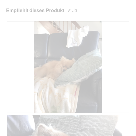
Empfiehlt dieses Produkt
✔
Ja
B
F
e
o
w
t
e
o