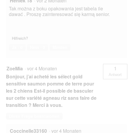
Heniek 18
·
vor 2 Monaten
f
Tak można z boku opakowania jest tabela ile
n
dawać . Proszę zainteresować się karmą senior.
e
t
.
Hilfreich?
Ja ·
0
Nein ·
0
Melden
ZoeMia
·
vor 4 Monaten
1
Antwort
Bonjour, j’ai acheté les sélect gold
sensitive saumon pomme de terre pour
les 2 chiens Est-il possible de basculer
sur cette variété agneau riz sans faire de
transition ? Merci à vous.
Diese Frage beantworten
Coccinelle33160
·
vor 4 Monaten