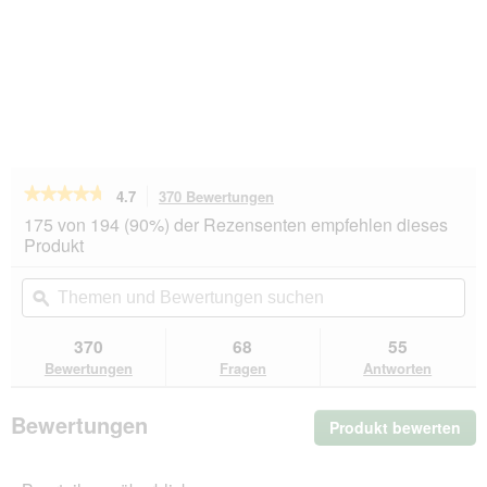
★★★★★
★★★★★
4.7
370 Bewertungen
Mit
dieser
4.7
175 von 194 (90%) der Rezensenten empfehlen dieses
von
Aktion
Produkt
5
navigierst
Sternen.
du
Themen
Th
Bewertungen
zu
und
ϙ
un
lesen
den
Bewertungen
Be
für
Bewertungen.
SELECT
suchen
su
370
68
55
GOLD
Bewertungen
Fragen
Antworten
Sensitive
Trockenfutter
Hund
Bewertungen
Produkt bewerten
.
Mini
Lamm
Mit
und
die
Reis