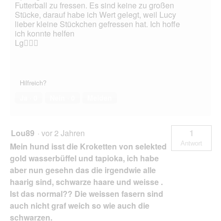
Futterball zu fressen. Es sind keine zu großen
Stücke, darauf habe ich Wert gelegt, weil Lucy
lieber kleine Stückchen gefressen hat. Ich hoffe
ich konnte helfen
Lg🙋🏼‍♀️
Hilfreich?
Ja ·
0
Nein ·
0
Melden
Lou89
·
vor 2 Jahren
1
Antwort
Mein hund isst die Kroketten von selekted
gold wasserbüffel und tapioka, ich habe
aber nun gesehn das die irgendwie alle
haarig sind, schwarze haare und weisse .
Ist das normal?? Die weissen fasern sind
auch nicht graf weich so wie auch die
schwarzen.