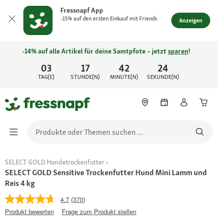
Fressnapf App
-15% auf den ersten Einkauf mit Friends
Anzeigen
-14% auf alle Artikel für deine Samtpfote – jetzt
sparen
!
03
17
42
24
TAG(E)
STUNDE(N)
MINUTE(N)
SEKUNDE(N)
SELECT GOLD Hundetrockenfutter
SELECT GOLD Sensitive Trockenfutter Hund Mini Lamm und
Reis 4 kg
4.7
(370)
Produkt bewerten
Frage zum Produkt stellen