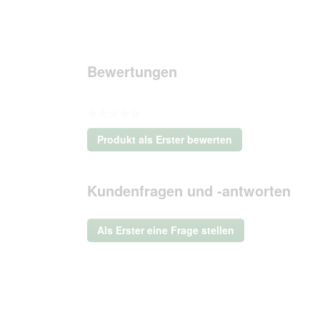
Bewertungen
★★★★★
Kein
Produkt als Erster bewerten
Beurteilungswert
.
Mit
dieser
Kundenfragen und -antworten
Aktion
wird
ein
Als Erster eine Frage stellen
modales
Dialogfeld
geöffnet.