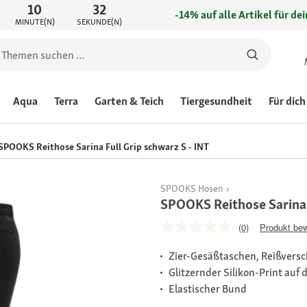
10
32
-14% auf alle Artikel für de
MINUTE(N)
SEKUNDE(N)
Aqua
Terra
Garten & Teich
Tiergesundheit
Für dich
SPOOKS Reithose Sarina Full Grip schwarz S - INT
SPOOKS Hosen
SPOOKS Reithose Sarina 
(0)
Produkt be
Zier-Gesäßtaschen, Reißversc
Glitzernder Silikon-Print auf
Elastischer Bund