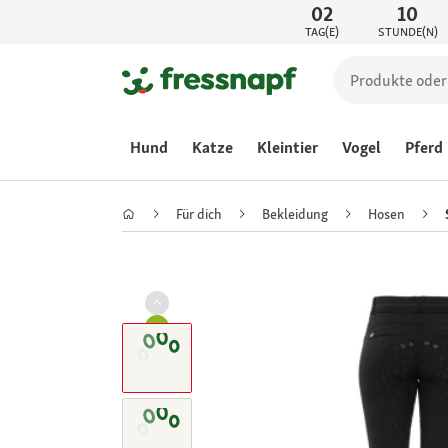
02
10
TAG(E)
STUNDE(N)
Hund
Katze
Kleintier
Vogel
Pferd
Für dich
Bekleidung
Hosen